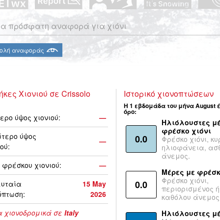
α πρόσφατη αναφορά για χιόνι
ολή αναφοράς
ήκες Χιονιού σε Crissolo
Ιστορικό χιονοπτώσεων
Η 1 εβδομάδα του μήνα August 
όρο:
ερο ύψος χιονιού:
—
Ηλιόλουστες μέ
φρέσκο χιόνι
τερο ύψος
0.0
Φρέσκο χιόνι, κυ
—
ού:
ηλιοφάνεια, ασ
άνεμος.
 φρέσκου χιονιού:
—
Μέρες με φρέσκ
Φρέσκο χιόνι,
0.0
ευταία
15 May
περιορισμένος ή
όπτωση:
2026
καθόλου άνεμος
 χιονοδρομικά σε
Italy
Ηλιόλουστες μ