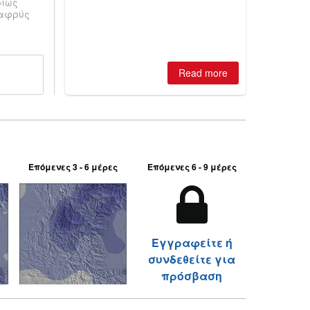
ρίως
is simple: book now or wait, and
λαφρύς
where are the best odds?
Read more
Επόμενες 3 - 6 μέρες
Επόμενες 6 - 9 μέρες
Εγγραφείτε ή
συνδεθείτε για
πρόσβαση