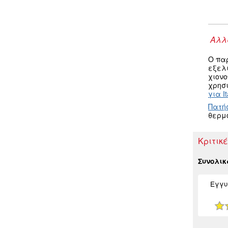
Αλλα
Ο πα
εξελ
χιον
χρησι
για It
Πατή
θερμ
Κριτικέ
Συνολι
Εγγυ