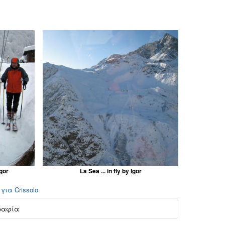
gor
La Sea ... in fly by Igor
για Crissolo
ραφία