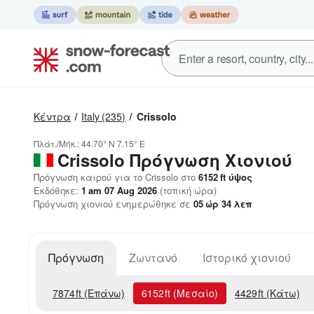
Κέντρα
Italy
(235)
Crissolo
Πλάτ./Μήκ.:
44.70° N
7.15° E
Crissolo
Πρόγνωση Χιονιού
Πρόγνωση καιρού για το Crissolo στο
6152
ft
ύψος
Εκδόθηκε:
1 am 07 Aug 2026
(τοπική ώρα)
Πρόγνωση χιονιού ενημερώθηκε σε
05
ώρ
33
λεπ
Πρόγνωση
Ζωντανό
Ιστορικό χιονιού
7874
ft
(Επάνω)
6152
ft
(Μεσαίο)
4429
ft
(Κάτω)