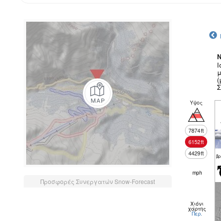
N
Ι
μ
(
Σ
Υψος
7874
ft
6152
ft
4429
ft
βρ
mph
Προσφορές Συνεργατών Snow-Forecast
Χιόνι
χάρτης
Περ.