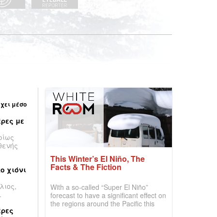
έχει μέσο
ρες με
ρίως
θενής
This Winter’s El Niño, The
Facts & The Fiction
ο χιόνι
λιος,
With a so-called “Super El Niño”
.
forecast to have a significant effect on
the regions around the Pacific this
έρες
winter, the question skiers are asking