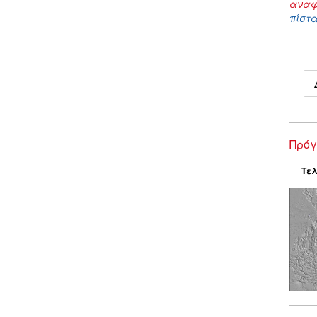
αναφ
πίστα
Πρόγ
Τελ