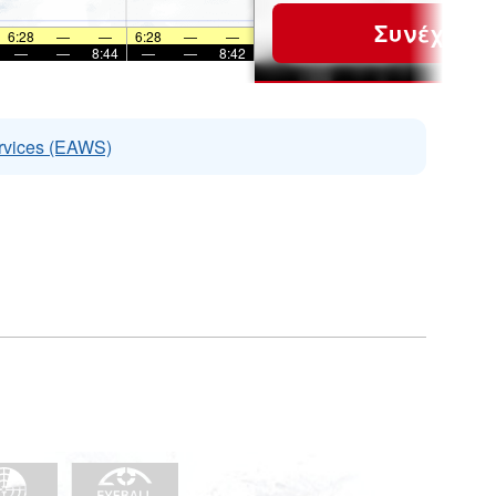
Συνέχεια
6:28
—
—
6:28
—
—
—
—
8:44
—
—
8:42
rvices (EAWS)