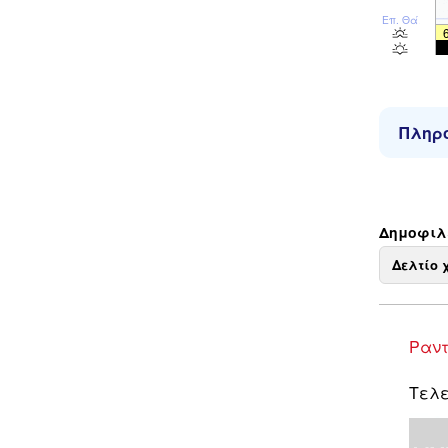
Επ. Θάλ
Πληρο
Δημοφιλε
Δελτίο 
Ραντ
Τελε