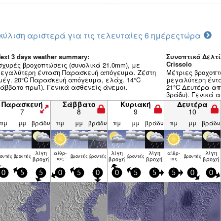
κύλιση αριστερά για τις τελευταίες 6 ημέρες
τώρα
ext 3 days weather summary:
Συνοπτικό Δελτί
Crissolo
σχυρές βροχοπτώσεις (συνολικά 21.0mm), με
εγαλύτερη ένταση Παρασκευή απόγευμα. Ζέστη
Μέτριες βροχοπτ
μέγ. 20°C Παρασκευή απόγευμα, ελάχ. 14°C
μεγαλύτερη έντα
άββατο πρωΐ). Γενικά ασθενείς άνεμοι.
21°C Δευτέρα απ
βράδυ). Γενικά α
Παρασκευή
Σάββατο
Κυριακή
Δευτέρα
7
8
9
10
πμ
μμ
βράδυ
πμ
μμ
βράδυ
πμ
μμ
βράδυ
πμ
μμ
βράδυ
λίγη
λίγη
λίγη
λίγη
αίθρ­
αίθρ­
ον­τές
βρον­τές
βρον­τές
βρον­τές
βρον­τές
βρον­τές
βροχή
ιος
βροχή
βροχή
ιος
βροχή
0
5
5
0
5
0
0
5
5
5
0
0