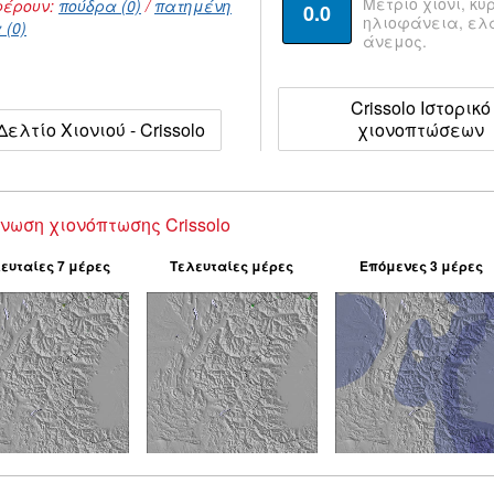
Μέτριο χιόνι, κυ
έρουν:
πούδρα (0)
/
πατημένη
0.0
ηλιοφάνεια, ε
 (0)
άνεμος.
Crissolo Ιστορικό
Δελτίο Χιονιού - Crissolo
χιονοπτώσεων
νωση χιονόπτωσης Crissolo
ευταίες 7 μέρες
Τελευταίες μέρες
Επόμενες 3 μέρες