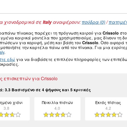
 χιονοδρομικά σε
Italy
αναφέρουν:
πούδρα (0)
/
πατημέν
ραπάνω πίνακας παρέχει τη πρόγνωση καιρού για
Crissolo
στο
ιγμένα καιρικά μοντέλα που χρησιμοποιούμε, μας δίνουν τη 
οπτώσεων για κορυφή, μέση και βάση του
Crissolo
. Οσο αφορά 
μοποιήστε την καρτέλα πάνω από τον πίνακα. Για μια ευρύτε
aly
.
στε εδώ
για να διαβάσετε επιπλέον πληροφορίες των επιπέδω
οκρασίες.
ς επισκεπτών για Crissolo
κά:
3.3
Βασισμένο σε
4
ψήφους και
5
κριτικές
ημένο χιόνι
Ποικιλία πιστών
Εκτός πίστας
3.8
4.0
4.2