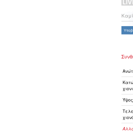
Καμί
Υποβ
Συνθ
Ανώτ
Κατώ
χιονι
Ύψος
Τελ
χιον
Αλλα