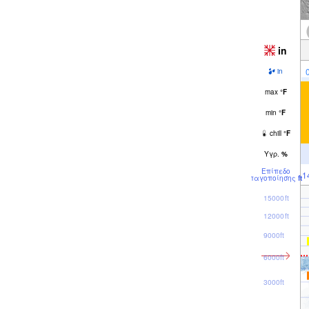
in
in
max
°
F
min
°
F
chill
°
F
Υγρ.
%
Επίπεδο
1
παγοποίησης
ft
15000ft
12000ft
9000ft
6000ft
3000ft