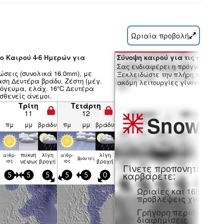
Ωριαία προβολή
ο Καιρού 4-6 Ημερών για
Σύνοψη καιρού για τις ημέρες 7
Σας ενδιαφέρει η πρόγνωση 16 
ώσεις (συνολικά 16.0mm), με
Ξεκλειδώστε την πλήρη πρόγνωσ
ση Δευτέρα βράδυ. Ζέστη (μέγ.
ακόμη λειτουργίες γίνοντας μέλο
όγευμα, ελάχ. 16°C Δευτέρα
σθενείς άνεμοι.
Τρίτη
Τετάρτη
11
12
Snow
Pr
πμ
μμ
βράδυ
πμ
μμ
βράδυ
πυκνή
λίγη
λίγη
αίθρ­
αίθρ­
βρον­τές
ιος
νέφωση
βροχή
ιος
βροχή
Γίνετε προπονητή και
καρβάρετε:
5
5
5
5
5
0
Ωριαίες και 16ήμερε
προβλέψεις χιονιού
Γρήγορη περιήγηση χ
διαφημίσεις