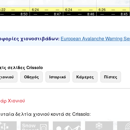
6:22
—
—
6:24
—
—
6:24
—
—
6:26
—
—
—
—
8:50
—
—
8:47
—
—
8:46
—
—
8:45
φορίες χιονοστιβάδων:
European Avalanche Warning Se
ίς σελίδες Crissolo
χιονιού
Οδηγός
Ιστορικό
Κάμερες
Πίστες
άρ Χιονιού
υταία δελτία χιονιού κοντά σε Crissolo: