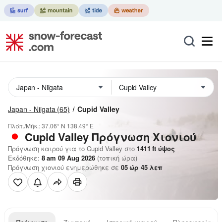
Japan - Niigata
(65)
Cupid Valley
Πλάτ./Μήκ.:
37.06° N
138.49° E
Cupid Valley
Πρόγνωση Χιονιού
Πρόγνωση καιρού για το Cupid Valley στο
1411
ft
ύψος
Εκδόθηκε:
8 am 09 Aug 2026
(τοπική ώρα)
Πρόγνωση χιονιού ενημερώθηκε σε
05
ώρ
45
λεπ