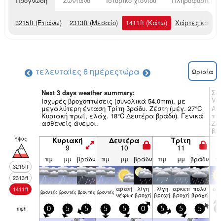
Πρόγνωση
Ζωντανό
Ιστορικό χιονιού
Πληροφορίες χ
3215
ft
(Επάνω)
2313
ft
(Μεσαίο)
1411
ft
(Κάτω)
Χάρτες καιρο
τελευταίες 6 ημέρες
τώρα
Ωριαία
Next 3 days weather summary:
Συ
Val
Ισχυρές βροχοπτώσεις (συνολικά 54.0mm), με
μεγαλύτερη ένταση Τρίτη βράδυ. Ζέστη (μέγ. 27°C
Ασ
Κυριακή πρωΐ, ελάχ. 18°C Δευτέρα βράδυ). Γενικά
πε
ασθενείς άνεμοι.
Ζέ
βρ
Υψος
Κυριακή
Δευτέρα
Τρίτη
9
10
11
πμ
μμ
βράδυ
πμ
μμ
βράδυ
πμ
μμ
βράδυ
π
3215
ft
2313
ft
αραιή
λίγη
λίγη
αρκετή
πολύ
1411
ft
αίθ
βρον­τές
βρον­τές
βρον­τές
βρον­τές
νέφωση
βροχή
βροχή
βροχή
βροχή
ιο
mph
0
5
5
5
5
0
5
5
5
1