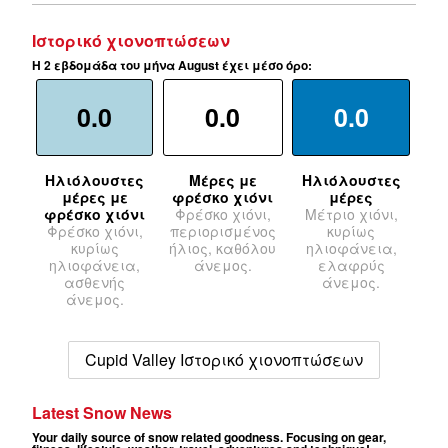
Ιστορικό χιονοπτώσεων
Η 2 εβδομάδα του μήνα August έχει μέσο όρο:
0.0
0.0
0.0
Ηλιόλουστες
Μέρες με
Ηλιόλουστες
μέρες με
φρέσκο χιόνι
μέρες
φρέσκο χιόνι
Φρέσκο χιόνι,
Μέτριο χιόνι,
Φρέσκο χιόνι,
περιορισμένος
κυρίως
κυρίως
ήλιος, καθόλου
ηλιοφάνεια,
ηλιοφάνεια,
άνεμος.
ελαφρύς
ασθενής
άνεμος.
άνεμος.
Cupid Valley Ιστορικό χιονοπτώσεων