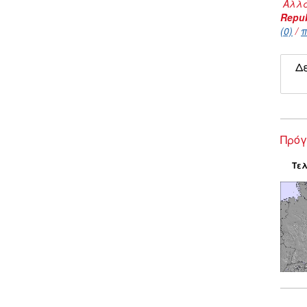
Αλλα
Repub
(0)
/
π
Δε
Πρόγ
Τελ