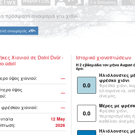
α πρόσφατη αναφορά για χιόνι
ολή αναφοράς
κες Χιονιού σε Dolní Dvůr -
Ιστορικό χιονοπτώσεων
no údolí
Η 2 εβδομάδα του μήνα August 
όρο:
Ηλιόλουστες μέ
ερο ύψος χιονιού:
—
φρέσκο χιόνι
0.0
Φρέσκο χιόνι, κυ
τερο ύψος
ηλιοφάνεια, ασ
—
άνεμος.
ού:
Μέρες με φρέσκ
 φρέσκου χιονιού:
—
Φρέσκο χιόνι,
0.0
περιορισμένος ή
ευταία
12 May
καθόλου άνεμος
όπτωση:
2026
Ηλιόλουστες μ