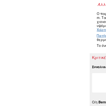
Αλλα
Ο πα
m. Τ
χιον
υψόμε
Χάρτη
Πατή
θερμ
Το ό
Κριτικέ
Συνολι
Ο/η
Bern