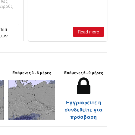
ρίως
best conditions of season so far,
λαφρύς
Australian areas open most terrain of
2026, northern hemisphere down to
two outdoor areas still open.
dolí
Read more
εων
Επόμενες 3 - 6 μέρες
Επόμενες 6 - 9 μέρες
Εγγραφείτε ή
συνδεθείτε για
πρόσβαση