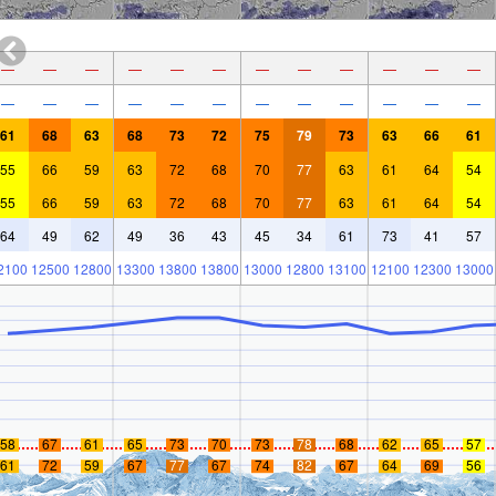
—
—
—
—
—
—
—
—
—
—
—
—
—
—
—
—
—
—
—
—
—
—
—
—
61
68
63
68
73
72
75
79
73
63
66
61
55
66
59
63
72
68
70
77
63
61
64
54
55
66
59
63
72
68
70
77
63
61
64
54
64
49
62
49
36
43
45
34
61
73
41
57
2100
12500
12800
13300
13800
13800
13000
12800
13100
12100
12300
13000
58
67
61
65
73
70
73
78
68
62
65
57
61
72
59
67
77
67
74
82
67
64
69
56