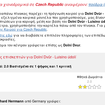
 χιονοδρομικά σε
Czech Republic
αναφέρουν:
πούδρα (
ραπάνω πίνακας παρέχει τη πρόγνωση καιρού για
Dolní Dvůr -
α εξελιγμένα καιρικά μοντέλα που χρησιμοποιούμε, μας δίνο
οπτώσεων για κορυφή, μέση και βάση του
Dolní Dvůr - Luisino úd
τρα, χρησιμοποιήστε την καρτέλα πάνω από τον πίνακα. Για μ
ς Καιρού για Czech Republic
.
στε εδώ
για να διαβάσετε επιπλέον πληροφορίες των επιπέδω
οκρασίες.
νομα του κέντρου γράφεται επίσης ως
Dolni Dvur
.
ς επισκεπτών για Dolní Dvůr - Luisino údolí
κά:
2.0
Βασισμένο σε
1
ψήφος και
1
κριτική
Φθηνά Δωμάτια
2.0
hard Herrmann
από Germany γράφει: