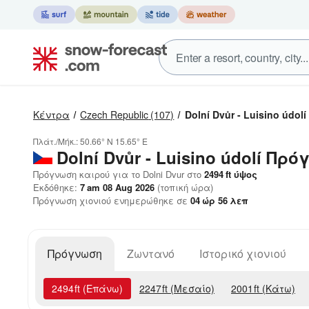
Κέντρα
Czech Republic
(107)
Dolní Dvůr - Luisino údolí
Πλάτ./Μήκ.:
50.66° N
15.65° E
Dolní Dvůr - Luisino údolí
Πρόγ
Πρόγνωση καιρού για το Dolni Dvur στο
2494
ft
ύψος
Εκδόθηκε:
7 am 08 Aug 2026
(τοπική ώρα)
Πρόγνωση χιονιού ενημερώθηκε σε
04
ώρ
56
λεπ
Πρόγνωση
Ζωντανό
Ιστορικό χιονιού
2494
ft
(Επάνω)
2247
ft
(Μεσαίο)
2001
ft
(Κάτω)