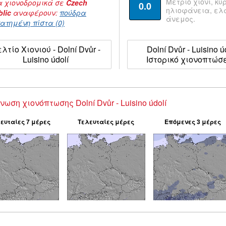
Μέτριο χιόνι, κυ
 χιονοδρομικά σε
Czech
0.0
ηλιοφάνεια, ε
lic
αναφέρουν:
πούδρα
άνεμος.
ατημένη πίστα (0)
λτίο Χιονιού - Dolní Dvůr -
Dolní Dvůr - Luisino ú
Luisino údolí
Ιστορικό χιονοπτώσ
νωση χιονόπτωσης Dolní Dvůr - Luisino údolí
ευταίες 7 μέρες
Τελευταίες μέρες
Επόμενες 3 μέρες