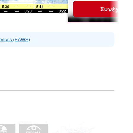
5:39
—
—
5:41
—
—
Συνέχεια
—
—
8:23
—
—
8:22
rvices (EAWS)