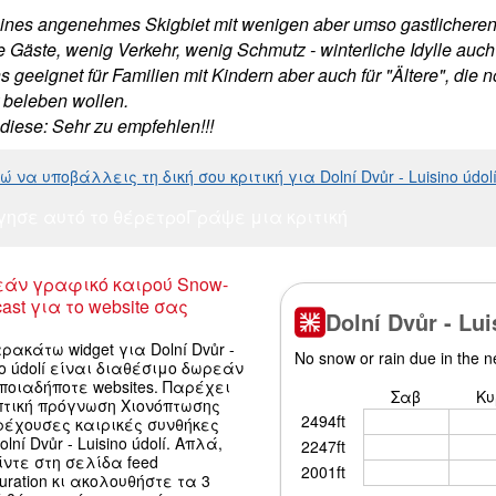
eines angenehmes Skigbiet mit wenigen aber umso gastlicheren
 Gäste, wenig Verkehr, wenig Schmutz - winterliche Idylle auch 
s geeignet für Familien mit Kindern aber auch für "Ältere", die 
 beleben wollen.
 diese: Sehr zu empfehlen!!!
 να υποβάλλεις τη δική σου κριτική για Dolní Dvůr - Luisino údol
γησε αυτό το θέρετρο
Γράψε μια κριτική
άν γραφικό καιρού Snow-
ast για το website σας
ρακάτω widget για Dolní Dvůr -
no údolí είναι διαθέσιμο δωρεάν
ποιαδήποτε websites. Παρέχει
πτική πρόγνωση Χιονόπτωσης
ρέχουσες καιρικές συνθήκες
lní Dvůr - Luisino údolí. Απλά,
ντε στη σελίδα feed
guration κι ακολουθήστε τα 3