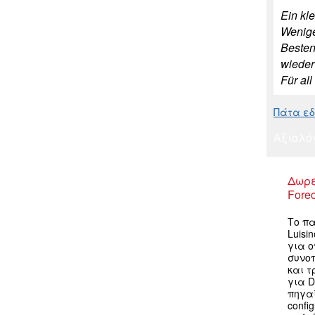
Ein kl
Wenige
Besten
wieder
Für all
Πάτα εδώ
Αξιολό
Δωρε
Forec
Το πα
Luisi
για ο
συνο
και τ
για Do
πηγαί
confi