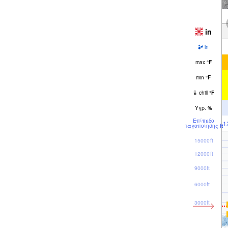
in
in
max
°
F
min
°
F
chill
°
F
Υγρ.
%
Επίπεδο
1
παγοποίησης
ft
15000ft
12000ft
9000ft
6000ft
3000ft