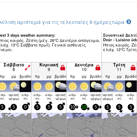
κύλιση αριστερά για τις τελευταίες 6 ημέρες
τώρα
ext 3 days weather summary:
Συνοπτικό Δελτί
Dvůr - Luisino úd
πιος καιρός. Ζέστη (μέγ. 26°C Δευτέρα απόγευμα,
λάχ. 13°C Σάββατο πρωΐ). Γενικά ασθενείς
Ηπιος καιρός. Ζέ
νεμοι.
ελάχ. 12°C Τρίτη
Σάββατο
Κυριακή
Δευτέρα
Τρίτη
8
9
10
11
πμ
μμ
βράδυ
πμ
μμ
βράδυ
πμ
μμ
βράδυ
πμ
μμ
βράδυ
αραιή
αραιή
αραιή
αραιή
ίθρ­
αίθρ­
αίθρ­
αίθρ­
αίθρ­
αίθρ­
αίθρ­
αίθρ­
ιος
νέφωση
ιος
ιος
ιος
νέφωση
ιος
ιος
νέφωση
νέφωση
ιος
ιος
5
5
0
5
5
5
10
10
5
5
5
5