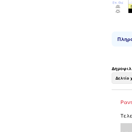
Επ. Θάλ
Πληρο
Δημοφιλεί
Δελτίο 
Ραντ
Τελευ