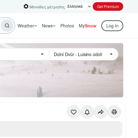
Get Premium
Μονάδες μέτρησης
Weather
News
Photos
My
Snow
Log In