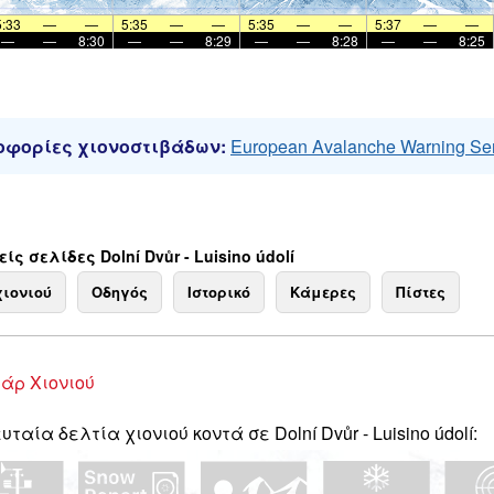
5:33
—
—
5:35
—
—
5:35
—
—
5:37
—
—
—
—
8:30
—
—
8:29
—
—
8:28
—
—
8:25
φορίες χιονοστιβάδων:
European Avalanche Warning Se
ς σελίδες Dolní Dvůr - Luisino údolí
χιονιού
Οδηγός
Ιστορικό
Κάμερες
Πίστες
άρ Χιονιού
ταία δελτία χιονιού κοντά σε Dolní Dvůr - Luisino údolí: