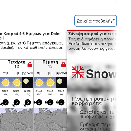
Ωριαία προβολή
ο Καιρού 4-6 Ημερών για Dolní
Σύνοψη καιρού για τις ημέρες 7
olí
Σας ενδιαφέρει η πρόγνωση 16 
στη (μέγ. 21°C Πέμπτη απόγευμα,
Ξεκλειδώστε την πλήρη πρόγνωσ
 βράδυ). Γενικά ασθενείς άνεμοι.
ακόμη λειτουργίες γίνοντας μέλο
Τετάρτη
Πέμπτη
12
13
Snow
Pr
πμ
μμ
βράδυ
πμ
μμ
βράδυ
αίθρ­
αίθρ­
αίθρ­
αίθρ­
αίθρ­
αίθρ­
ιος
ιος
ιος
ιος
ιος
ιος
Γίνετε προπονητή και
καρβάρετε:
5
5
5
5
5
5
Ωριαίες και 16ήμερε
προβλέψεις χιονιού
Γρήγορη περιήγηση χ
διαφημίσεις