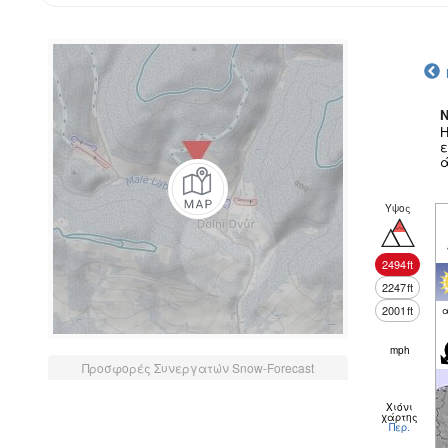
N
Η
ε
ά
Υψος
2494
ft
2247
ft
2001
ft
α
mph
Προσφορές Συνεργατών Snow-Forecast
Χιόνι
χάρτης
Περ.