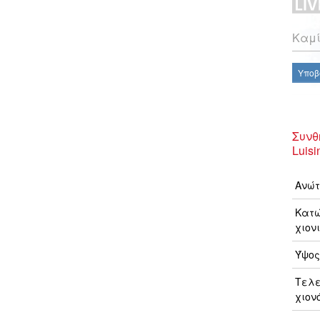
Καμί
Υποβ
Συνθή
Luisi
Ανώτ
Κατώ
χιονι
Ύψος
Τελ
χιον