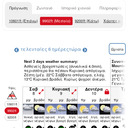
Πρόγνωση
Ζωντανό
Ιστορικό χιονιού
Πληροφορίες χ
10601
ft
(Επάνω)
9902
ft
(Μεσαίο)
9200
ft
(Κάτω)
Χάρτες καιρ
τελευταίες 6 ημέρες
τώρα
Ωριαία
Next 3 days weather summary:
Συνοπτι
Mountain
Ασθενείς βροχοπτώσεις (συνολικά 4.0mm),
περισσότερο θα πέσουν Κυριακή απόγευμα.
Ισχυρές 
Ζέστη (μέγ. 22°C Σάββατο απόγευμα, ελάχ.
μεγαλύτ
13°C Κυριακή βράδυ). Κυρίως ψυχροί άνεμοι.
21°C Τρί
Γενικά 
Υψος
Σαβ
Κυριακή
Δευτέρα
Τρί
8
9
10
1
μμ
βράδυ
πμ
μμ
βράδυ
πμ
μμ
βράδυ
πμ
μ
10601
ft
9902
ft
πυκνή
αραιή
αραιή
λίγη
λίγη
αραιή
λίγη
αραιή
αραιή
9200
ft
βρον
νέφωση
νέφωση
νέφωση
βροχή
βροχή
νέφωση
βροχή
νέφωση
νέφωση