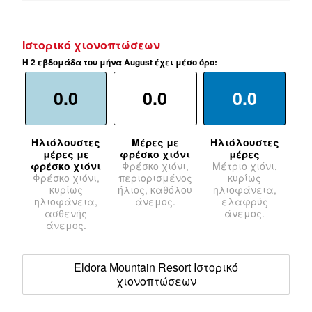
Ιστορικό χιονοπτώσεων
Η 2 εβδομάδα του μήνα August έχει μέσο όρο:
0.0
0.0
0.0
Ηλιόλουστες
Μέρες με
Ηλιόλουστες
μέρες με
φρέσκο χιόνι
μέρες
φρέσκο χιόνι
Φρέσκο χιόνι,
Μέτριο χιόνι,
Φρέσκο χιόνι,
περιορισμένος
κυρίως
κυρίως
ήλιος, καθόλου
ηλιοφάνεια,
ηλιοφάνεια,
άνεμος.
ελαφρύς
ασθενής
άνεμος.
άνεμος.
Eldora Mountain Resort Ιστορικό
χιονοπτώσεων