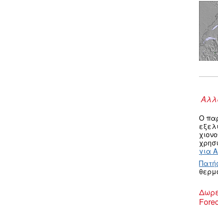
Αλλα
Ο πα
εξελ
χιον
χρησι
για A
Πατή
θερμ
Δωρε
Forec