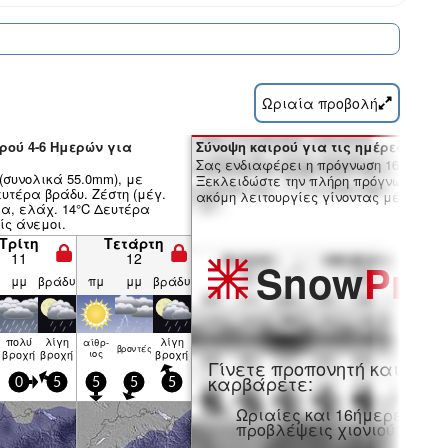
Ωριαία προβολή
ρού 4-6 Ημερών για
Σύνοψη καιρού για τις ημέρες 7-16:
Σας ενδιαφέρει η πρόγνωση 16 ημερώ
(συνολικά 55.0mm), με
Ξεκλειδώστε την πλήρη πρόγνωση και
υτέρα βράδυ. Ζέστη (μέγ.
ακόμη λειτουργίες γίνοντας μέλος Pro
α, ελάχ. 14°C Δευτέρα
ίς άνεμοι.
Τρίτη
Τετάρτη
11
12
Snow
Pro
μμ
βράδυ
πμ
μμ
βράδυ
πολύ
λίγη
λίγη
αίθρ­
βρον­τές
βροχή
βροχή
ιος
βροχή
Γίνετε προπονητή και
καρβάρετε:
0
5
5
5
5
Ωριαίες και 16ήμερες
προβλέψεις χιονιού