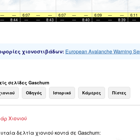
—
—
6:07
—
—
6:07
—
—
6:09
—
—
6:11
—
8:44
—
—
8:43
—
—
8:40
—
—
8:39
—
φορίες χιονοστιβάδων:
European Avalanche Warning Se
ίς σελίδες Gaschurn
χιονιού
Οδηγός
Ιστορικό
Κάμερες
Πίστες
άρ Χιονιού
υταία δελτία χιονιού κοντά σε Gaschurn: