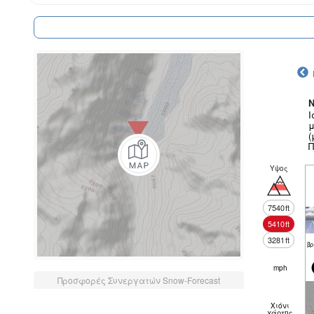
N
Ι
μ
(
Π
Υψος
7540
ft
5410
ft
3281
ft
βρ
mph
Προσφορές Συνεργατών Snow-Forecast
Χιόνι
χάρτης