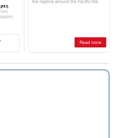
the regions around the Pacific this
έρες
winter, the question skiers are asking
ρίως
is simple: book now or wait, and
λαφρύς
where are the best odds?
ό
Read more