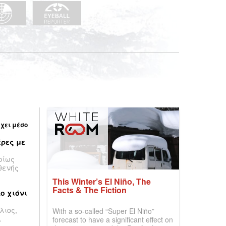
έχει μέσο
ρες με
ρίως
θενής
This Winter’s El Niño, The
Facts & The Fiction
ο χιόνι
λιος,
With a so-called “Super El Niño”
.
forecast to have a significant effect on