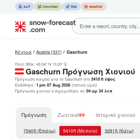
Κέντρα
Austria
(337)
Gaschurn
Πλάτ./Μήκ.:
46.94° N
10.00° E
Gaschurn
Πρόγνωση Χιονιού
Πρόγνωση καιρού για το Gaschurn στο
5410
ft
ύψος
Εκδόθηκε:
1 pm 07 Aug 2026
(τοπική ώρα)
Πρόγνωση χιονιού ενημερώθηκε σε
04
ώρ
34
λεπ
Πρόγνωση
Ζωντανό
Ιστορικό χιονιού
7540
ft
(Επάνω)
5410
ft
(Μεσαίο)
3281
ft
(Κάτω)