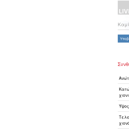
Καμί
Υποβ
Συνθ
Ανώτ
Κατώ
χιονι
Ύψος
Τελ
χιον