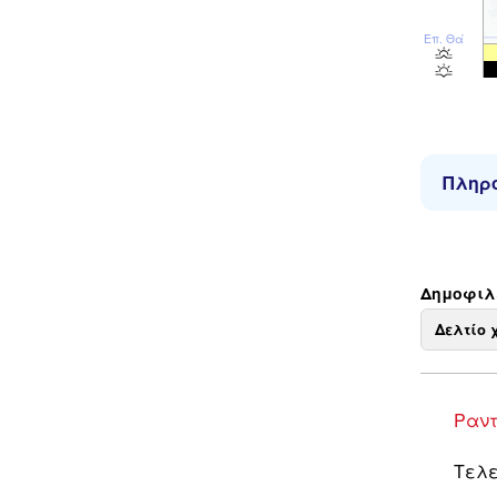
Επ. Θάλ
Πληρο
Δημοφιλε
Δελτίο 
Ραντ
Τελε