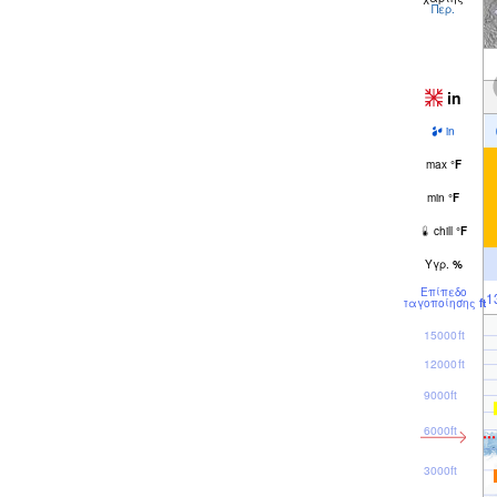
Περ.
in
in
max
°
F
min
°
F
chill
°
F
Υγρ.
%
Επίπεδο
1
παγοποίησης
ft
15000ft
12000ft
9000ft
6000ft
3000ft