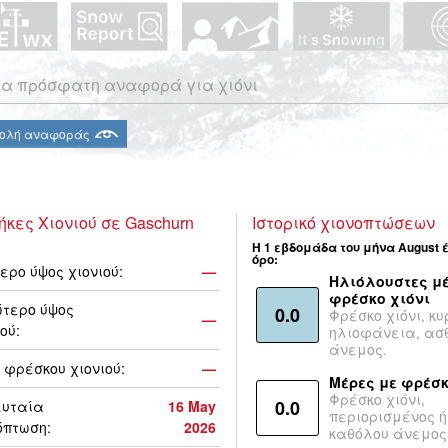
α πρόσφατη αναφορά για χιόνι
ολή αναφοράς
ήκες Χιονιού σε Gaschurn
Ιστορικό χιονοπτώσεων
Η 1 εβδομάδα του μήνα August 
όρο:
ερο ύψος χιονιού:
—
Ηλιόλουστες μέ
φρέσκο χιόνι
τερο ύψος
0.0
Φρέσκο χιόνι, κυ
—
ού:
ηλιοφάνεια, ασ
άνεμος.
 φρέσκου χιονιού:
—
Μέρες με φρέσκ
Φρέσκο χιόνι,
0.0
ευταία
16 May
περιορισμένος ή
όπτωση:
2026
καθόλου άνεμος