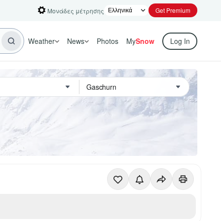
Get Premium
Μονάδες μέτρησης
Weather
News
Photos
My
Snow
Log In