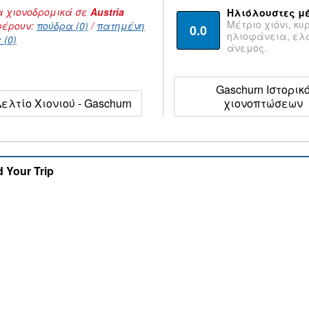
 χιονοδρομικά σε
Austria
Ηλιόλουστες μ
Μέτριο χιόνι, κυ
έρουν:
πούδρα (0)
/
πατημένη
0.0
ηλιοφάνεια, ε
 (0)
άνεμος.
Gaschurn Ιστορικ
ελτίο Χιονιού - Gaschurn
χιονοπτώσεων
d Your Trip