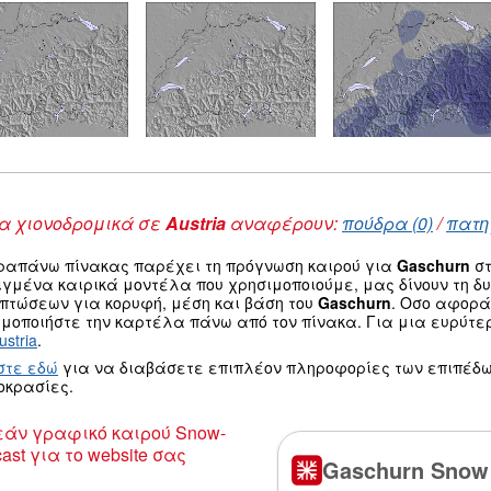
 χιονοδρομικά σε
Austria
αναφέρουν:
πούδρα (0)
/
πατη
ραπάνω πίνακας παρέχει τη πρόγνωση καιρού για
Gaschurn
στ
ιγμένα καιρικά μοντέλα που χρησιμοποιούμε, μας δίνουν τη 
οπτώσεων για κορυφή, μέση και βάση του
Gaschurn
. Οσο αφορά
μοποιήστε την καρτέλα πάνω από τον πίνακα. Για μια ευρύτε
ustria
.
στε εδώ
για να διαβάσετε επιπλέον πληροφορίες των επιπέδω
οκρασίες.
άν γραφικό καιρού Snow-
ast για το website σας