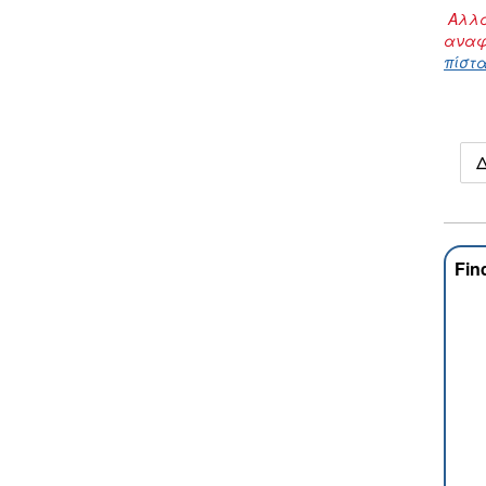
Αλλα
αναφ
πίστα
Δ
Fin