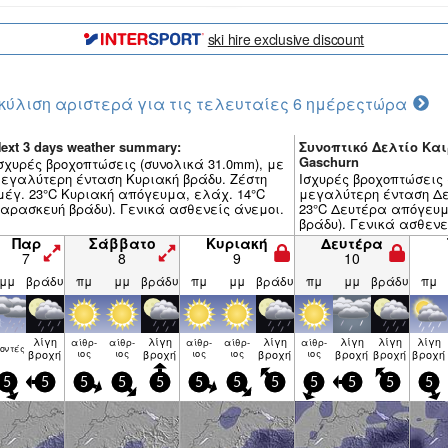
ski hire exclusive discount
κύλιση αριστερά για τις τελευταίες 6 ημέρες
τώρα
ext 3 days weather summary:
Συνοπτικό Δελτίο Και
Gaschurn
σχυρές βροχοπτώσεις (συνολικά 31.0mm), με
εγαλύτερη ένταση Κυριακή βράδυ. Ζέστη
Ισχυρές βροχοπτώσεις 
μέγ. 23°C Κυριακή απόγευμα, ελάχ. 14°C
μεγαλύτερη ένταση Δε
αρασκευή βράδυ). Γενικά ασθενείς άνεμοι.
23°C Δευτέρα απόγευμ
βράδυ). Γενικά ασθενε
Παρ
Σάββατο
Κυριακή
Δευτέρα
7
8
9
10
μμ
βράδυ
πμ
μμ
βράδυ
πμ
μμ
βράδυ
πμ
μμ
βράδυ
πμ
λίγη
λίγη
λίγη
λίγη
λίγη
λίγη
αίθρ­
αίθρ­
αίθρ­
αίθρ­
αίθρ­
ον­τές
βροχή
ιος
ιος
βροχή
ιος
ιος
βροχή
ιος
βροχή
βροχή
βροχή
5
5
5
5
5
5
5
5
5
5
5
5