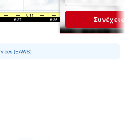
—
—
6:11
—
—
Συνέχεια
—
8:37
—
—
8:36
rvices (EAWS)