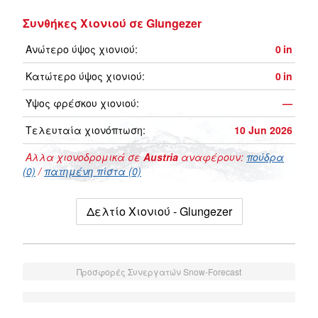
Συνθήκες Χιονιού σε Glungezer
Ανώτερο ύψος χιονιού:
0
in
Κατώτερο ύψος χιονιού:
0
in
Ύψος φρέσκου χιονιού:
—
Τελευταία χιονόπτωση:
10 Jun 2026
Αλλα χιονοδρομικά σε
Austria
αναφέρουν:
πούδρα
(0)
/
πατημένη πίστα (0)
Δελτίο Χιονιού - Glungezer
Προσφορές Συνεργατών Snow-Forecast