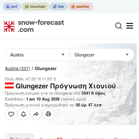
Austria
(337)
Glungezer
Πλάτ./Μήκ.:
47.25° N
11.53° E
Glungezer
Πρόγνωση Χιονιού
Πρόγνωση καιρού για το Glungezer στο
5341
ft
ύψος
Εκδόθηκε:
1 am 10 Aug 2026
(τοπική ώρα)
Πρόγνωση χιονιού ενημερώθηκε σε
00
ώρ
47
λεπ