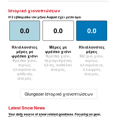
Ιστορικό χιονοπτώσεων
Η 2 εβδομάδα του μήνα August έχει μέσο όρο:
0.0
0.0
0.0
Ηλιόλουστες
Μέρες με
Ηλιόλουστες
μέρες με
φρέσκο χιόνι
μέρες
φρέσκο χιόνι
Φρέσκο χιόνι,
Μέτριο χιόνι,
Φρέσκο χιόνι,
περιορισμένος
κυρίως
κυρίως
ήλιος, καθόλου
ηλιοφάνεια,
ηλιοφάνεια,
άνεμος.
ελαφρύς
ασθενής
άνεμος.
άνεμος.
Glungezer Ιστορικό χιονοπτώσεων