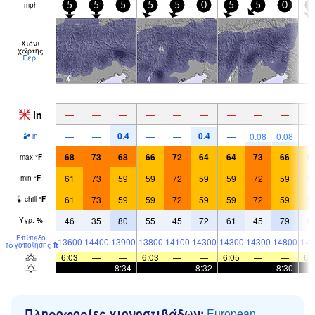
mph
5
5
5
5
5
0
5
5
0
5
Χιόνι
χάρτης
Περ.
in
—
—
—
—
—
—
—
—
—
0.4
0.4
—
—
—
—
—
0.08
0.08
in
68
73
68
66
72
64
64
73
66
6
max
°
F
61
73
59
59
72
59
59
72
59
5
min
°
F
61
73
59
59
72
59
59
72
59
5
chill
°
F
46
35
80
55
45
72
61
45
79
6
Υγρ.
%
Επίπεδο
13600
14400
13900
13800
14100
14300
14300
14300
14800
148
παγοποίησης
ft
6:03
—
—
6:03
—
—
6:05
—
—
6:
—
—
8:34
—
—
8:32
—
—
8:30
Πληροφορίες χιονοστιβάδων:
European