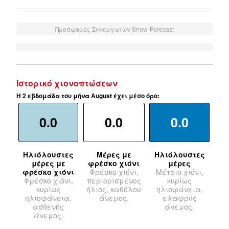
Προσφορές Συνεργατών Snow-Forecast
Ιστορικό χιονοπτώσεων
Η 2 εβδομάδα του μήνα August έχει μέσο όρο:
0.0
0.0
0.0
Ηλιόλουστες
Μέρες με
Ηλιόλουστες
μέρες με
φρέσκο χιόνι
μέρες
φρέσκο χιόνι
Φρέσκο χιόνι,
Μέτριο χιόνι,
Φρέσκο χιόνι,
περιορισμένος
κυρίως
κυρίως
ήλιος, καθόλου
ηλιοφάνεια,
ηλιοφάνεια,
άνεμος.
ελαφρύς
ασθενής
άνεμος.
άνεμος.