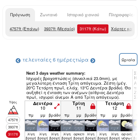
Πρόγνωση
Ζωντανό
Ιστορικό χιονιού
Πληροφορίες χ
4757
ft
(Επάνω)
3937
ft
(Μεσαίο)
3117
ft
(Κάτω)
Χάρτες καιρο
τελευταίες 6 ημέρες
τώρα
Ωριαία
Next 3 days weather summary:
Συ
Ha
Ισχυρές βροχοπτώσεις (συνολικά 23.0mm), με
μεγαλύτερη ένταση Τρίτη απόγευμα. Ζέστη (μέγ.
Ασ
20°C Τετάρτη πρωΐ, ελάχ. 13°C Δευτέρα βράδυ). Θα
πε
αυξηθεί η ένταση των ανέμων (αίθριος Δευτέρα
Ζέ
πρωϊ, ισχυροί άνεμοι Α από Τρίτη απόγευμα).
Σά
(α
Υψος
Δευτέρα
Τρίτη
Τετάρτη
άν
10
11
12
πμ
μμ
βράδυ
πμ
μμ
βράδυ
πμ
μμ
βράδυ
π
4757
ft
3937
ft
λίγη
λίγη
λίγη
λίγη
αρκετή
λίγη
λίγη
λίγη
αραιή
λί
3117
ft
βροχή
βροχή
βροχή
βροχή
βροχή
βροχή
βροχή
βροχή
νέφωση
βρο