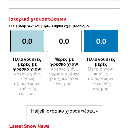
Ιστορικό χιονοπτώσεων
Η 1 εβδομάδα του μήνα August έχει μέσο όρο:
0.0
0.0
0.0
Ηλιόλουστες
Μέρες με
Ηλιόλουστες
μέρες με
φρέσκο χιόνι
μέρες
φρέσκο χιόνι
Φρέσκο χιόνι,
Μέτριο χιόνι,
Φρέσκο χιόνι,
περιορισμένος
κυρίως
κυρίως
ήλιος, καθόλου
ηλιοφάνεια,
ηλιοφάνεια,
άνεμος.
ελαφρύς
ασθενής
άνεμος.
άνεμος.
Hafjell Ιστορικό χιονοπτώσεων