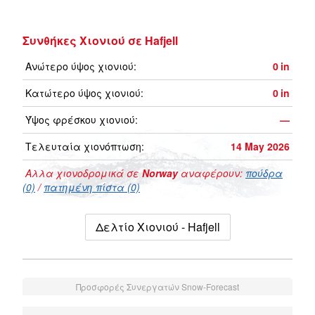
Συνθήκες Χιονιού σε Hafjell
Ανώτερο ύψος χιονιού:
0
in
Κατώτερο ύψος χιονιού:
0
in
Ύψος φρέσκου χιονιού:
—
Τελευταία χιονόπτωση:
14 May 2026
Αλλα χιονοδρομικά σε
Norway
αναφέρουν:
πούδρα
(0)
/
πατημένη πίστα (0)
Δελτίο Χιονιού - Hafjell
Προσφορές Συνεργατών Snow-Forecast