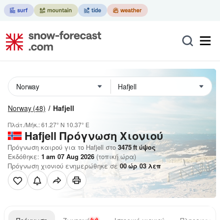
Norway
(48)
Hafjell
Πλάτ./Μήκ.:
61.27° N
10.37° E
Hafjell
Πρόγνωση Χιονιού
Πρόγνωση καιρού για το Hafjell στο
3475
ft
ύψος
Εκδόθηκε:
1 am 07 Aug 2026
(τοπική ώρα)
Πρόγνωση χιονιού ενημερώθηκε σε
00
ώρ
03
λεπ