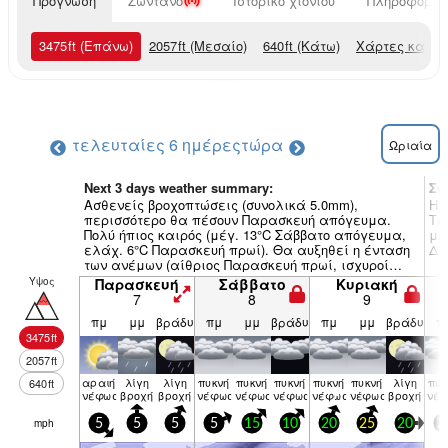
Πρόγνωση
Ζωντανό
Ιστορικό χιονιού
Πληροφορίες
3475
ft
(Επάνω)
2057
ft
(Μεσαίο)
640
ft
(Κάτω)
Χάρτες καιρο
τελευταίες 6 ημέρες
τώρα
Ωριαία
Next 3 days weather summary:
Συ
Ασθενείς βροχοπτώσεις (συνολικά 5.0mm),
Ηπ
περισσότερο θα πέσουν Παρασκευή απόγευμα.
Τε
Πολύ ήπιος καιρός (μέγ. 13°C Σάββατο απόγευμα,
με
ελάχ. 6°C Παρασκευή πρωί). Θα αυξηθεί η ένταση
Δε
των ανέμων (αίθριος Παρασκευή πρωί, ισχυροί
άνεμοι ΝΝΔ από Κυριακή απόγευμα).
Υψος
Παρασκευή
Σάββατο
Κυριακή
7
8
9
πμ
μμ
βράδυ
πμ
μμ
βράδυ
πμ
μμ
βράδυ
π
3475
ft
2057
ft
αραιή
λίγη
λίγη
πυκνή
πυκνή
πυκνή
πυκνή
πυκνή
λίγη
πυκ
640
ft
νέφωση
βροχή
βροχή
νέφωση
νέφωση
νέφωση
νέφωση
νέφωση
βροχή
νέ
mph
5
5
5
5
15
10
20
25
20
2