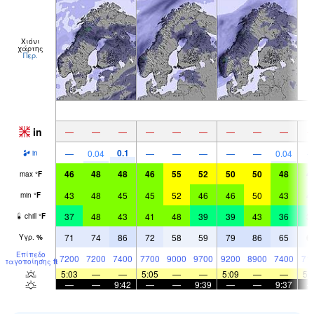
Χιόνι
χάρτης
Περ.
in
—
—
—
—
—
—
—
—
—
0.1
—
0.04
—
—
—
—
—
0.04
in
46
48
48
46
55
52
50
50
48
4
max
°
F
43
48
45
45
52
46
46
50
43
4
min
°
F
37
48
43
41
48
39
39
43
36
3
chill
°
F
71
74
86
72
58
59
79
86
65
6
Υγρ.
%
Επίπεδο
7200
7200
7400
7700
9000
9700
9200
8900
7400
71
παγοποίησης
ft
5:03
—
—
5:05
—
—
5:09
—
—
5:
—
—
9:42
—
—
9:39
—
—
9:37