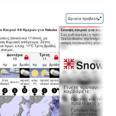
Ωριαία προβολή
ο Καιρού 4-6 Ημερών για Hakuba
Σύνοψη καιρού για τις ημέρες 7
Σας ενδιαφέρει η πρόγνωση 16 
ώσεις (συνολικά 17.0mm), με
Ξεκλειδώστε την πλήρη πρόγνωσ
αση Κυριακή απόγευμα. Ζέστη
ακόμη λειτουργίες γίνοντας μέλο
ρα πρωϊ, ελάχ. 17°C Τρίτη βράδυ).
 άνεμοι.
Δευτέρα
Τρίτη
10
11
Snow
Pr
πμ
μμ
βράδυ
πμ
μμ
βράδυ
λίγη
αραιή
αραιή
αραιή
αίθρ­
βρον­τές
βροχή
νέφωση
ιος
νέφωση
νέφωση
Γίνετε προπονητή και
καρβάρετε:
0
5
0
5
5
5
Ωριαίες και 16ήμερε
προβλέψεις χιονιού
Γρήγορη περιήγηση χ
διαφημίσεις