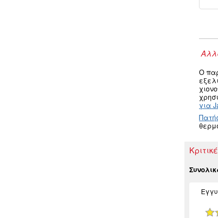
Αλλα
Ο πα
εξελ
χιον
χρησι
για J
Πατή
θερμ
Κριτικ
Συνολι
Εγγυ