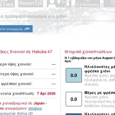
α πρόσφατη αναφορά για χιόνι
ολή αναφοράς
ήκες Χιονιού σε Hakuba 47
Ιστορικό χιονοπτώσεων
Η 1 εβδομάδα του μήνα August 
όρο:
ερο ύψος χιονιού:
—
Ηλιόλουστες μέ
φρέσκο χιόνι
τερο ύψος χιονιού:
—
0.0
Φρέσκο χιόνι, κυ
ηλιοφάνεια, ασ
 φρέσκου χιονιού:
—
άνεμος.
Μέρες με φρέσκ
υταία χιονόπτωση:
7 Apr 2026
Φρέσκο χιόνι,
0.0
περιορισμένος ή
 χιονοδρομικά σε
Japan -
καθόλου άνεμος
no
αναφέρουν:
πούδρα
ατημένη πίστα (0)
Ηλιόλουστες μ