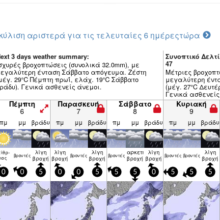
κύλιση αριστερά για τις τελευταίες 6 ημέρες
τώρα
ext 3 days weather summary:
Συνοπτικό Δελτί
47
σχυρές βροχοπτώσεις (συνολικά 32.0mm), με
εγαλύτερη ένταση Σάββατο απόγευμα. Ζέστη
Μέτριες βροχοπτ
μέγ. 29°C Πέμπτη πρωΐ, ελάχ. 19°C Σάββατο
μεγαλύτερη έντ
ράδυ). Γενικά ασθενείς άνεμοι.
(μέγ. 27°C Δευτέ
Γενικά ασθενείς
Πέμπτη
Παρασκευή
Σάββατο
Κυριακή
6
7
8
9
πμ
μμ
βράδυ
πμ
μμ
βράδυ
πμ
μμ
βράδυ
πμ
μμ
βράδυ
λίγη
λίγη
λίγη
αρκετή
λίγη
λίγη
ίθρ­
βρον­τές
βρον­τές
βρον­τές
βρον­τές
βρον­τές
ιος
βροχή
βροχή
βροχή
βροχή
βροχή
βροχή
0
0
5
0
0
5
5
5
0
5
5
5