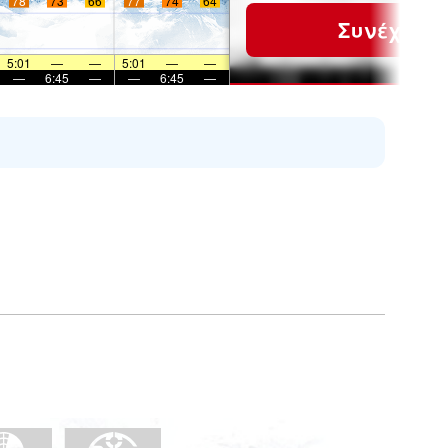
78
73
66
77
74
64
Συνέχεια
5:01
—
—
5:01
—
—
—
6:45
—
—
6:45
—