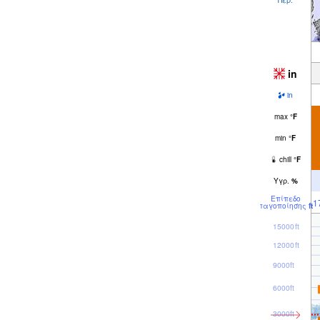
in
in
max
°
F
min
°
F
chill
°
F
Υγρ.
%
Επίπεδο
1
παγοποίησης
ft
15000ft
12000ft
9000ft
6000ft
3000ft