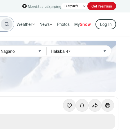
Get Premium
Μονάδες μέτρησης
Weather
News
Photos
My
Snow
Log In