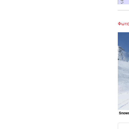
Φωτο
Snows