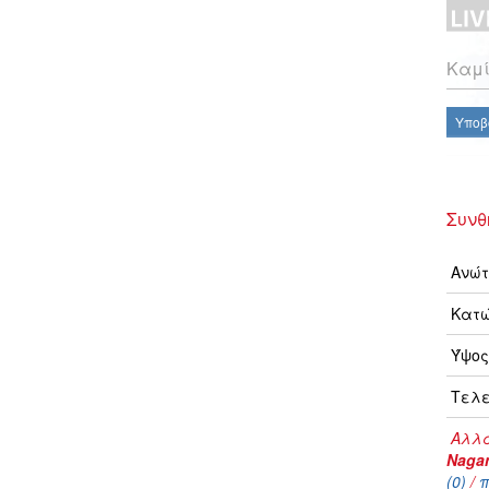
Καμί
Υποβ
Συνθ
Ανώτ
Κατώ
Ύψος
Τελε
Αλλα
Naga
(0)
/
π