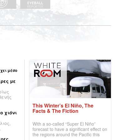
έχει μέσο
ρες με
ρίως
θενής
This Winter’s El Niño, The
Facts & The Fiction
ο χιόνι
λιος,
With a so-called “Super El Niño”
.
forecast to have a significant effect on
the regions around the Pacific this
έρες
winter, the question skiers are asking