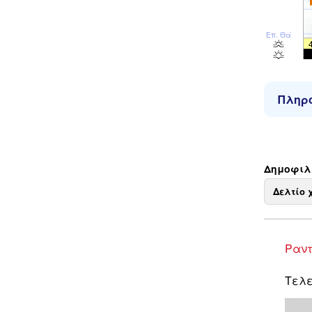
Επ. Θάλ
Πληρο
Δημοφιλε
Δελτίο 
Ραντ
Τελε