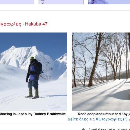
γραφίες - Hakuba 47
hoeing in Japan. by Rodney Braithwaite
Knee deep and untouched ! by j
Δείτε όλες τις Φωτογραφίες (7) 
Ανεβάστε νέα φωτογ