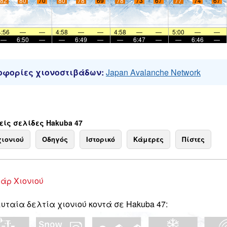
82
80
70
80
78
69
78
73
67
77
74
67
4:56
—
—
4:58
—
—
4:58
—
—
5:00
—
—
—
6:50
—
—
6:49
—
—
6:47
—
—
6:46
—
φορίες χιονοστιβάδων:
Japan Avalanche Network
ίς σελίδες Hakuba 47
χιονιού
Οδηγός
Ιστορικό
Κάμερες
Πίστες
άρ Χιονιού
υταία δελτία χιονιού κοντά σε Hakuba 47: