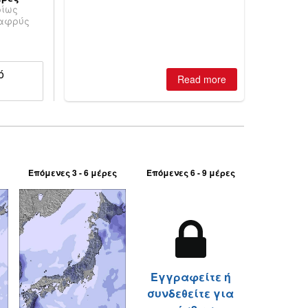
ρίως
is simple: book now or wait, and
λαφρύς
where are the best odds?
ό
Read more
Επόμενες 3 - 6 μέρες
Επόμενες 6 - 9 μέρες
Εγγραφείτε ή
συνδεθείτε για