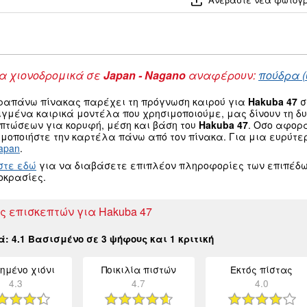
 χιονοδρομικά σε
Japan - Nagano
αναφέρουν:
πούδρα (
ραπάνω πίνακας παρέχει τη πρόγνωση καιρού για
Hakuba 47
σ
ιγμένα καιρικά μοντέλα που χρησιμοποιούμε, μας δίνουν τη 
οπτώσεων για κορυφή, μέση και βάση του
Hakuba 47
. Οσο αφορ
μοποιήστε την καρτέλα πάνω από τον πίνακα. Για μια ευρύτε
apan
.
στε εδώ
για να διαβάσετε επιπλέον πληροφορίες των επιπέδω
οκρασίες.
ές επισκεπτών για Hakuba 47
κά:
4.1
Βασισμένο σε
3
ψήφους και
1
κριτική
ημένο χιόνι
Ποικιλία πιστών
Εκτός πίστας
4.3
4.7
4.0