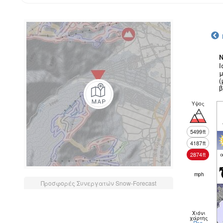
N
Ι
μ
(
β
Υψος
5499
ft
4187
ft
2874
ft
α
mph
Προσφορές Συνεργατών Snow-Forecast
Χιόνι
χάρτης
Περ.