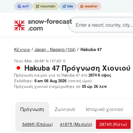
Κέντρα
Japan - Nagano
(104)
Hakuba 47
Πλάτ./Μήκ.:
36.68° N
137.83° E
Hakuba 47
Πρόγνωση Χιονιού
Πρόγνωση καιρού για το Hakuba 47 στο
2874
ft
ύψος
Εκδόθηκε:
8 am 06 Aug 2026
(τοπική ώρα)
Πρόγνωση χιονιού ενημερώθηκε σε
05
ώρ
26
λεπ
Πρόγνωση
Ζωντανό
Ιστορικό χιονιού
5499
ft
(Επάνω)
4187
ft
(Μεσαίο)
2874
ft
(Κάτω)