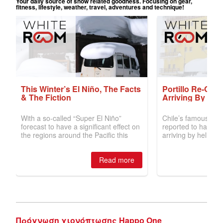
Πρόγνωση χιονόπτωσης Happo One