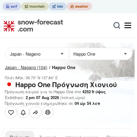
Japan - Nagano
(104)
Happo One
Πλάτ./Μήκ.:
36.70° N
137.84° E
Happo One
Πρόγνωση Χιονιού
Πρόγνωση καιρού για το Happo One στο
4252
ft
ύψος
Εκδόθηκε:
2 pm 07 Aug 2026
(τοπική ώρα)
Πρόγνωση χιονιού ενημερώθηκε σε
04
ώρ
54
λεπ