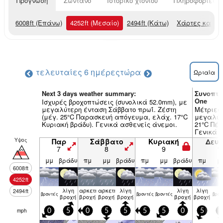
Πρόγνωση
Ζωντανό
Ιστορικό χιονιού
Πληροφορίες χ
6008
ft
(Επάνω)
4252
ft
(Μεσαίο)
2494
ft
(Κάτω)
Χάρτες καιρο
τελευταίες 6 ημέρες
τώρα
Ωριαία
Next 3 days weather summary:
Συνοπτι
One
Ισχυρές βροχοπτώσεις (συνολικά 52.0mm), με
μεγαλύτερη ένταση Σάββατο πρωΐ. Ζέστη
Μέτριες 
(μέγ. 25°C Παρασκευή απόγευμα, ελάχ. 17°C
μεγαλύτ
Κυριακή βράδυ). Γενικά ασθενείς άνεμοι.
21°C Πέμ
Γενικά 
Υψος
Παρ
Σάββατο
Κυριακή
Δευ
7
8
9
1
μμ
βράδυ
πμ
μμ
βράδυ
πμ
μμ
βράδυ
πμ
μ
6008
ft
4252
ft
λίγη
αρκετή
αρκετή
λίγη
λίγη
λίγη
2494
ft
βρον­τές
βρον­τές
βρον­τές
βρον
βροχή
βροχή
βροχή
βροχή
βροχή
βροχή
mph
0
5
0
5
5
5
5
0
5
5