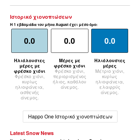
Ιστορικό χιονοπτώσεων
Η 1 εβδομάδα του μήνα August έχει μέσο όρο:
0.0
0.0
0.0
Ηλιόλουστες
Μέρες με
Ηλιόλουστες
μέρες με
φρέσκο χιόνι
μέρες
φρέσκο χιόνι
Φρέσκο χιόνι,
Μέτριο χιόνι,
Φρέσκο χιόνι,
περιορισμένος
κυρίως
κυρίως
ήλιος, καθόλου
ηλιοφάνεια,
ηλιοφάνεια,
άνεμος.
ελαφρύς
ασθενής
άνεμος.
άνεμος.
Happo One Ιστορικό χιονοπτώσεων