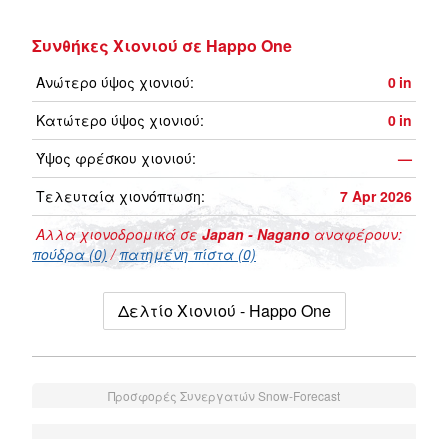
Συνθήκες Χιονιού σε Happo One
Ανώτερο ύψος χιονιού:
0
in
Κατώτερο ύψος χιονιού:
0
in
Ύψος φρέσκου χιονιού:
—
Τελευταία χιονόπτωση:
7 Apr 2026
Αλλα χιονοδρομικά σε
Japan - Nagano
αναφέρουν:
πούδρα (0)
/
πατημένη πίστα (0)
Δελτίο Χιονιού - Happo One
Προσφορές Συνεργατών Snow-Forecast