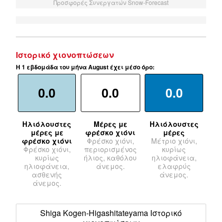
Προσφορές Συνεργατών Snow-Forecast
Ιστορικό χιονοπτώσεων
Η 1 εβδομάδα του μήνα August έχει μέσο όρο:
0.0
0.0
0.0
Ηλιόλουστες
Μέρες με
Ηλιόλουστες
μέρες με
φρέσκο χιόνι
μέρες
φρέσκο χιόνι
Φρέσκο χιόνι,
Μέτριο χιόνι,
Φρέσκο χιόνι,
περιορισμένος
κυρίως
κυρίως
ήλιος, καθόλου
ηλιοφάνεια,
ηλιοφάνεια,
άνεμος.
ελαφρύς
ασθενής
άνεμος.
άνεμος.
Shiga Kogen-Higashitateyama Ιστορικό