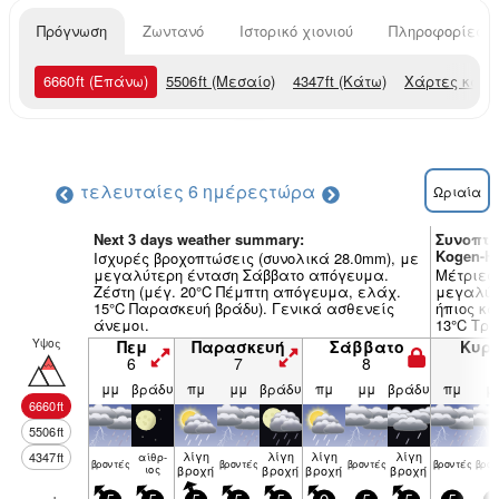
Πρόγνωση
Ζωντανό
Ιστορικό χιονιού
Πληροφορίες χ
6660
ft
(Επάνω)
5506
ft
(Μεσαίο)
4347
ft
(Κάτω)
Χάρτες καιρ
τελευταίες 6 ημέρες
τώρα
Ωριαία
Next 3 days weather summary:
Συνοπτι
Kogen-Hi
Ισχυρές βροχοπτώσεις (συνολικά 28.0mm), με
μεγαλύτερη ένταση Σάββατο απόγευμα.
Μέτριες 
Ζέστη (μέγ. 20°C Πέμπτη απόγευμα, ελάχ.
μεγαλύτ
15°C Παρασκευή βράδυ). Γενικά ασθενείς
ήπιος κα
άνεμοι.
13°C Τρί
Υψος
Πεμ
Παρασκευή
Σάββατο
Κυρ
6
7
8
9
μμ
βράδυ
πμ
μμ
βράδυ
πμ
μμ
βράδυ
πμ
μ
6660
ft
5506
ft
λίγη
λίγη
λίγη
λίγη
4347
ft
αίθρ­
βρον­τές
βρον­τές
βρον­τές
βρον­τές
βρον
ιος
βροχή
βροχή
βροχή
βροχή