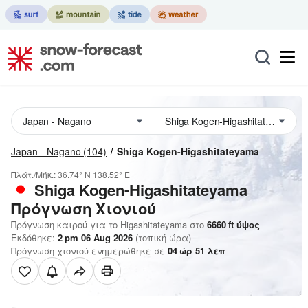
Japan - Nagano
(104)
Shiga Kogen-Higashitateyama
Πλάτ./Μήκ.:
36.74° N
138.52° E
Shiga Kogen-Higashitateyama
Πρόγνωση Χιονιού
Πρόγνωση καιρού για το Higashitateyama στο
6660
ft
ύψος
Εκδόθηκε:
2 pm 06 Aug 2026
(τοπική ώρα)
Πρόγνωση χιονιού ενημερώθηκε σε
04
ώρ
51
λεπ