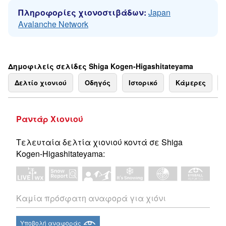
Πληροφορίες χιονοστιβάδων:
Japan
Avalanche Network
Δημοφιλείς σελίδες Shiga Kogen-Higashitateyama
Δελτίο χιονιού
Οδηγός
Ιστορικό
Κάμερες
Ραντάρ Χιονιού
Τελευταία δελτία χιονιού κοντά σε Shiga
Kogen-Higashitateyama:
Καμία πρόσφατη αναφορά για χιόνι
Υποβολή αναφοράς