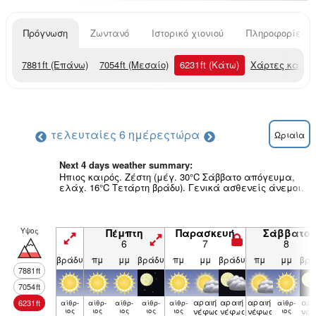
Πρόγνωση
Ζωντανό
Ιστορικό χιονιού
Πληροφορίες χ
7881
ft
(Επάνω)
7054
ft
(Μεσαίο)
6231
ft
(Κάτω)
Χάρτες καιρο
τελευταίες 6 ημέρες
τώρα
Ωριαία
Next 4 days weather summary:
Ηπιος καιρός. Ζέστη (μέγ. 30°C Σάββατο απόγευμα,
ελάχ. 16°C Τετάρτη βράδυ). Γενικά ασθενείς άνεμοι.
Υψος
Πέμπτη
Παρασκευή
Σάββατο
6
7
8
βράδυ
πμ
μμ
βράδυ
πμ
μμ
βράδυ
πμ
μμ
βρά
7881
ft
7054
ft
αραιή
αραιή
αραιή
αρα
6231
ft
αίθρ­
αίθρ­
αίθρ­
αίθρ­
αίθρ­
αίθρ­
ιος
ιος
ιος
ιος
ιος
νέφωση
νέφωση
νέφωση
ιος
νέ