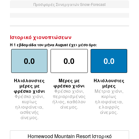
Προσφορές Συνεργατών Snow-Forecast
Ιστορικό χιονοπτώσεων
Η 1 εβδομάδα του μήνα August έχει μέσο όρο:
0.0
0.0
0.0
Ηλιόλουστες
Μέρες με
Ηλιόλουστες
μέρες με
φρέσκο χιόνι
μέρες
φρέσκο χιόνι
Φρέσκο χιόνι,
Μέτριο χιόνι,
Φρέσκο χιόνι,
περιορισμένος
κυρίως
κυρίως
ήλιος, καθόλου
ηλιοφάνεια,
ηλιοφάνεια,
άνεμος.
ελαφρύς
ασθενής
άνεμος.
άνεμος.
Homewood Mountain Resort Ιστορικό