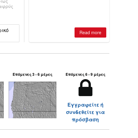
ρίως
best conditions of season so far,
λαφρύς
Australian areas open most terrain of
2026, northern hemisphere down to
two outdoor areas still open.
ρικό
Read more
Επόμενες 3 - 6 μέρες
Επόμενες 6 - 9 μέρες
Εγγραφείτε ή
συνδεθείτε για
πρόσβαση