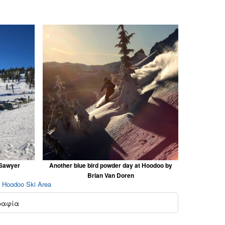
 Sawyer
Another blue bird powder day at Hoodoo by
Brian Van Doren
 Hoodoo Ski Area
ραφία