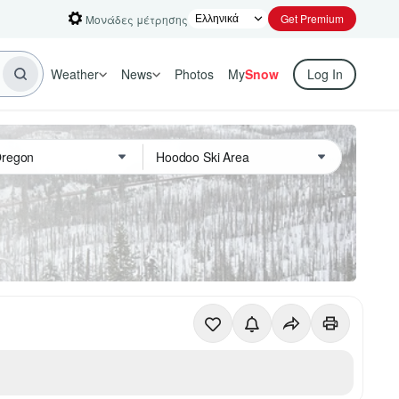
Get Premium
Μονάδες μέτρησης
Weather
News
Photos
My
Snow
Log In