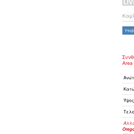
Καμί
Υποβ
Συνθ
Area
Ανώτ
Κατώ
Ύψος
Τελε
Αλλα
Oreg