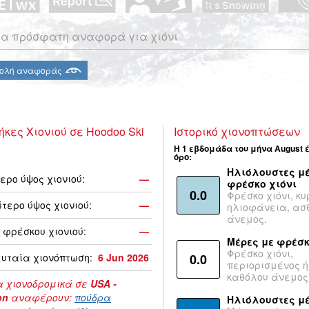
α πρόσφατη αναφορά για χιόνι
ολή αναφοράς
ήκες Χιονιού σε Hoodoo Ski
Ιστορικό χιονοπτώσεων
Η 1 εβδομάδα του μήνα August 
όρο:
Ηλιόλουστες μέ
ερο ύψος χιονιού:
—
φρέσκο χιόνι
0.0
Φρέσκο χιόνι, κυ
τερο ύψος χιονιού:
—
ηλιοφάνεια, ασ
άνεμος.
 φρέσκου χιονιού:
—
Μέρες με φρέσκ
Φρέσκο χιόνι,
υταία χιονόπτωση:
6 Jun 2026
0.0
περιορισμένος ή
καθόλου άνεμος
 χιονοδρομικά σε
USA -
on
αναφέρουν:
πούδρα
Ηλιόλουστες μ