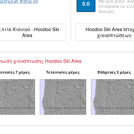
ατημένη πίστα (0)
Μέτριο χιόνι, κυ
0.0
ηλιοφάνεια, ε
άνεμος.
λτίο Χιονιού - Hoodoo Ski
Hoodoo Ski Area Ιστο
Area
χιονοπτώσεων
νωση χιονόπτωσης Hoodoo Ski Area
ευταίες 7 μέρες
Τελευταίες μέρες
Επόμενες 3 μέρες