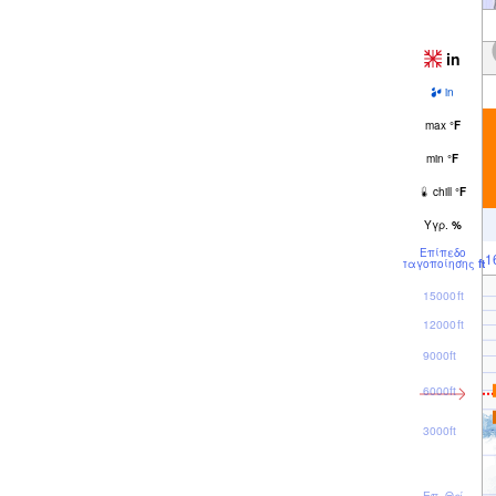
in
in
max
°
F
min
°
F
chill
°
F
Υγρ.
%
Επίπεδο
1
παγοποίησης
ft
15000ft
12000ft
9000ft
6000ft
3000ft
Επ. Θάλ