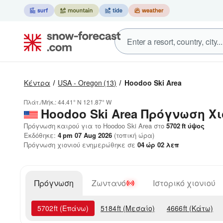
Κέντρα
USA - Oregon
(13)
Hoodoo Ski Area
Πλάτ./Μήκ.:
44.41° N
121.87° W
Hoodoo Ski Area
Πρόγνωση Χι
Πρόγνωση καιρού για το Hoodoo Ski Area στο
5702
ft
ύψος
Εκδόθηκε:
4 pm 07 Aug 2026
(τοπική ώρα)
Πρόγνωση χιονιού ενημερώθηκε σε
04
ώρ
02
λεπ
Πρόγνωση
Ζωντανό
Ιστορικό χιονιού
5702
ft
(Επάνω)
5184
ft
(Μεσαίο)
4666
ft
(Κάτω)