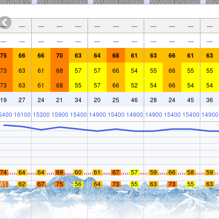
—
—
—
—
—
—
—
—
—
—
—
—
—
—
—
—
—
—
—
—
—
—
—
—
75
66
66
70
63
64
68
61
63
66
61
63
73
63
61
68
57
57
66
54
55
66
55
55
73
63
61
68
55
57
66
52
54
66
54
54
19
27
24
21
34
20
25
46
28
24
45
36
6400
16100
15300
15900
15400
14900
15400
14900
14900
15400
15400
14900
74
64
64
69
60
61
67
57
59
66
58
59
81
62
67
75
56
64
73
55
63
73
55
63