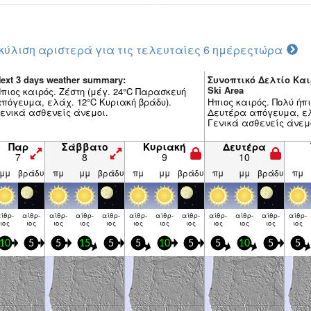
κύλιση αριστερά για τις τελευταίες 6 ημέρες
τώρα
ext 3 days weather summary:
Συνοπτικό Δελτίο Και
Ski Area
πιος καιρός. Ζέστη (μέγ. 24°C Παρασκευή
πόγευμα, ελάχ. 12°C Κυριακή βράδυ).
Ηπιος καιρός. Πολύ ήπι
ενικά ασθενείς άνεμοι.
Δευτέρα απόγευμα, ελ
Γενικά ασθενείς άνεμ
Παρ
Σάββατο
Κυριακή
Δευτέρα
7
8
9
10
μμ
βράδυ
πμ
μμ
βράδυ
πμ
μμ
βράδυ
πμ
μμ
βράδυ
πμ
ίθρ­
αίθρ­
αίθρ­
αίθρ­
αίθρ­
αίθρ­
αίθρ­
αίθρ­
αίθρ­
αίθρ­
αίθρ­
αίθρ­
ιος
ιος
ιος
ιος
ιος
ιος
ιος
ιος
ιος
ιος
ιος
ιος
10
5
5
15
5
5
10
5
5
10
5
5