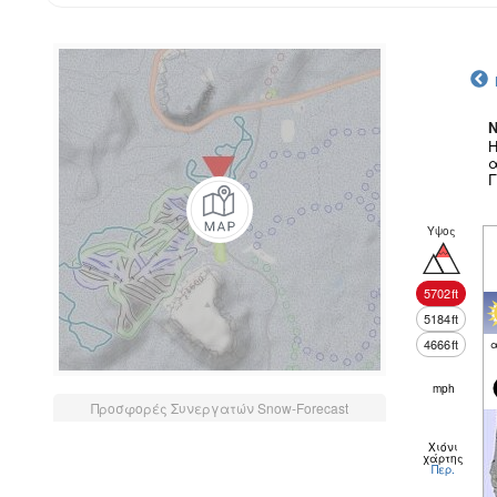
N
Η
α
Γ
Υψος
5702
ft
5184
ft
4666
ft
α
mph
Προσφορές Συνεργατών Snow-Forecast
Χιόνι
χάρτης
Περ.