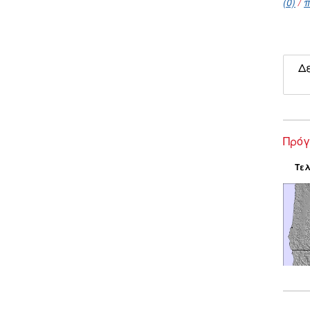
(0)
/
π
Δε
Πρόγ
Τελ