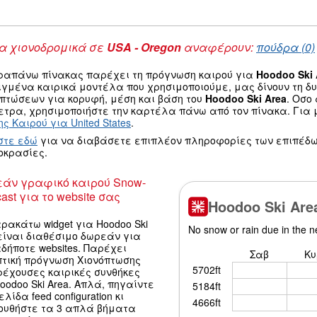
 χιονοδρομικά σε
USA - Oregon
αναφέρουν:
πούδρα (0)
ραπάνω πίνακας παρέχει τη πρόγνωση καιρού για
Hoodoo Ski 
ιγμένα καιρικά μοντέλα που χρησιμοποιούμε, μας δίνουν τη 
οπτώσεων για κορυφή, μέση και βάση του
Hoodoo Ski Area
. Οσο
τρα, χρησιμοποιήστε την καρτέλα πάνω από τον πίνακα. Για μ
ς Καιρού για United States
.
στε εδώ
για να διαβάσετε επιπλέον πληροφορίες των επιπέδω
οκρασίες.
άν γραφικό καιρού Snow-
ast για το website σας
ρακάτω widget για Hoodoo Ski
είναι διαθέσιμο δωρεάν για
δήποτε websites. Παρέχει
πτική πρόγνωση Χιονόπτωσης
ρέχουσες καιρικές συνθήκες
oodoo Ski Area. Απλά, πηγαίντε
ελίδα feed configuration κι
ουθήστε τα 3 απλά βήματα