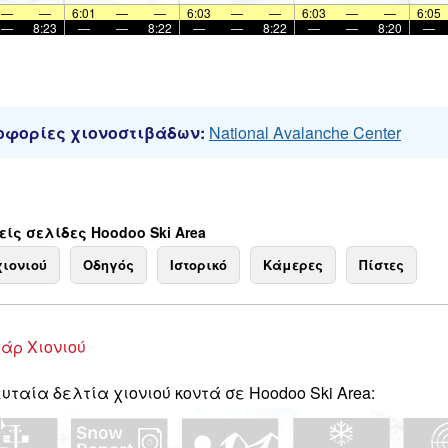
—
—
6:01
—
—
6:03
—
—
6:03
—
—
6:05
—
8:23
—
—
8:22
—
—
8:22
—
—
8:20
—
φορίες χιονοστιβάδων:
National Avalanche Center
ίς σελίδες Hoodoo Ski Area
χιονιού
Οδηγός
Ιστορικό
Κάμερες
Πίστες
άρ Χιονιού
υταία δελτία χιονιού κοντά σε Hoodoo Ski Area: