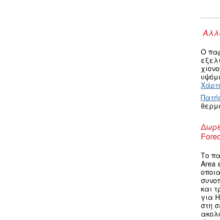
Αλλα
Ο πα
εξελ
χιον
υψόμε
Χάρτη
Πατή
θερμ
Δωρε
Forec
Το πα
Area 
οποια
συνο
και τ
για H
στη σ
ακολ