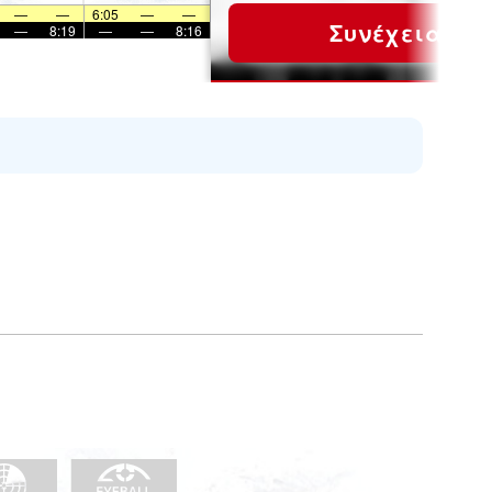
—
—
6:05
—
—
Συνέχεια
—
8:19
—
—
8:16