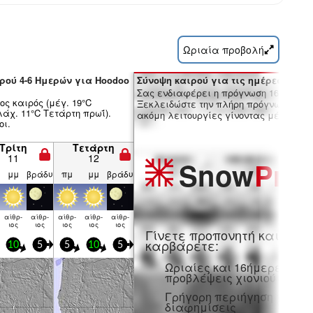
Ωριαία προβολή
ρού 4-6 Ημερών για Hoodoo
Σύνοψη καιρού για τις ημέρες 7-16:
Σας ενδιαφέρει η πρόγνωση 16 ημερώ
ος καιρός (μέγ. 19°C
Ξεκλειδώστε την πλήρη πρόγνωση και
άχ. 11°C Τετάρτη πρωΐ).
ακόμη λειτουργίες γίνοντας μέλος Pro
οι.
Τρίτη
Τετάρτη
11
12
Snow
Pro
μμ
βράδυ
πμ
μμ
βράδυ
αίθρ­
αίθρ­
αίθρ­
αίθρ­
αίθρ­
ιος
ιος
ιος
ιος
ιος
Γίνετε προπονητή και
καρβάρετε:
10
5
5
10
5
Ωριαίες και 16ήμερες
προβλέψεις χιονιού
Γρήγορη περιήγηση χωρίς
διαφημίσεις