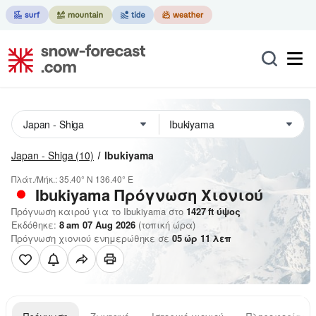
Japan - Shiga
(10)
Ibukiyama
Πλάτ./Μήκ.:
35.40° N
136.40° E
Ibukiyama
Πρόγνωση Χιονιού
Πρόγνωση καιρού για το Ibukiyama στο
1427
ft
ύψος
Εκδόθηκε:
8 am 07 Aug 2026
(τοπική ώρα)
Πρόγνωση χιονιού ενημερώθηκε σε
05
ώρ
11
λεπ