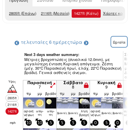
Πρόγνωση
Ζωντανό
Ιστορικό χιονιού
Πληροφορίες χ
2805
ft
(Επάνω)
2116
ft
(Μεσαίο)
1427
ft
(Κάτω)
Χάρτες καιρο
τελευταίες 6 ημέρες
τώρα
Ωριαία
Next 3 days weather summary:
Συ
Ib
Μέτριες βροχοπτώσεις (συνολικά 12.0mm), με
μεγαλύτερη ένταση Κυριακή απόγευμα. Ζέστη
Μέ
(μέγ. 30°C Παρασκευή πρωί, ελάχ. 22°C Παρασκευή
με
βράδυ). Γενικά ασθενείς άνεμοι.
Δε
ασ
Υψος
Παρασκευή
Σάββατο
Κυριακή
7
8
9
πμ
μμ
βράδυ
πμ
μμ
βράδυ
πμ
μμ
βράδυ
π
2805
ft
2116
ft
αραιή
λίγη
αραιή
αρα
1427
ft
αίθρ­
αίθρ­
βρον­τές
βρον­τές
βρον­τές
βρον­τές
νέφωση
ιος
ιος
βροχή
νέφωση
νέ
mph
10
10
5
5
5
5
0
5
0
0