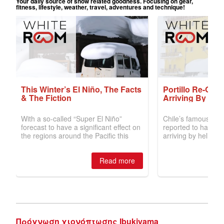
Πρόγνωση χιονόπτωσης Ibukiyama