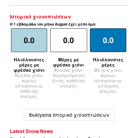
Ιστορικό χιονοπτώσεων
Η 1 εβδομάδα του μήνα August έχει μέσο όρο:
0.0
0.0
0.0
Ηλιόλουστες
Μέρες με
Ηλιόλουστες
μέρες με
φρέσκο χιόνι
μέρες
φρέσκο χιόνι
Φρέσκο χιόνι,
Μέτριο χιόνι,
Φρέσκο χιόνι,
περιορισμένος
κυρίως
κυρίως
ήλιος, καθόλου
ηλιοφάνεια,
ηλιοφάνεια,
άνεμος.
ελαφρύς
ασθενής
άνεμος.
άνεμος.
Ibukiyama Ιστορικό χιονοπτώσεων