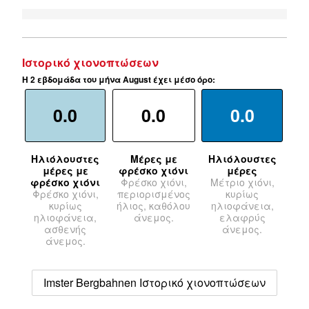
Ιστορικό χιονοπτώσεων
Η 2 εβδομάδα του μήνα August έχει μέσο όρο:
0.0
0.0
0.0
Ηλιόλουστες
Μέρες με
Ηλιόλουστες
μέρες με
φρέσκο χιόνι
μέρες
φρέσκο χιόνι
Φρέσκο χιόνι,
Μέτριο χιόνι,
Φρέσκο χιόνι,
περιορισμένος
κυρίως
κυρίως
ήλιος, καθόλου
ηλιοφάνεια,
ηλιοφάνεια,
άνεμος.
ελαφρύς
ασθενής
άνεμος.
άνεμος.
Imster Bergbahnen Ιστορικό χιονοπτώσεων