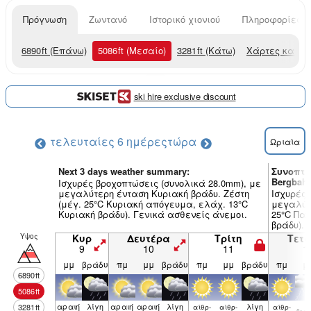
Πρόγνωση
Ζωντανό
Ιστορικό χιονιού
Πληροφορίες χ
6890
ft
(Επάνω)
5086
ft
(Μεσαίο)
3281
ft
(Κάτω)
Χάρτες καιρο
ski hire exclusive discount
τελευταίες 6 ημέρες
τώρα
Ωριαία
Next 3 days weather summary:
Συνοπτι
Bergbah
Ισχυρές βροχοπτώσεις (συνολικά 28.0mm), με
μεγαλύτερη ένταση Κυριακή βράδυ. Ζέστη
Ισχυρές 
(μέγ. 25°C Κυριακή απόγευμα, ελάχ. 13°C
μεγαλύτε
Κυριακή βράδυ). Γενικά ασθενείς άνεμοι.
25°C Πα
βράδυ). 
Υψος
Κυρ
Δευτέρα
Τρίτη
Τετ
9
10
11
1
μμ
βράδυ
πμ
μμ
βράδυ
πμ
μμ
βράδυ
πμ
μ
6890
ft
5086
ft
αραιή
λίγη
αραιή
αραιή
λίγη
λίγη
3281
ft
αίθρ­
αίθρ­
αίθρ­
βρον