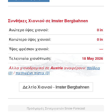
Συνθήκες Χιονιού σε Imster Bergbahnen
Ανώτερο ύψος χιονιού:
0
in
Κατώτερο ύψος χιονιού:
0
in
Ύψος φρέσκου χιονιού:
—
Τελευταία χιονόπτωση:
18 May 2026
Αλλα χιονοδρομικά σε
Austria
αναφέρουν:
πούδρα
(0)
/
πατημένη πίστα (0)
Δελτίο Χιονιού - Imster Bergbahnen
Προσφορές Συνεργατών Snow-Forecast