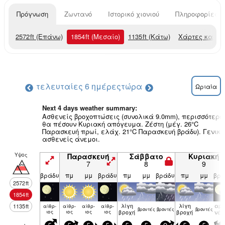
Πρόγνωση
Ζωντανό
Ιστορικό χιονιού
Πληροφορίες χ
2572
ft
(Επάνω)
1854
ft
(Μεσαίο)
1135
ft
(Κάτω)
Χάρτες καιρο
τελευταίες 6 ημέρες
τώρα
Ωριαία
Next 4 days weather summary:
Ασθενείς βροχοπτώσεις (συνολικά 9.0mm), περισσότερο
θα πέσουν Κυριακή απόγευμα. Ζέστη (μέγ. 26°C
Παρασκευή πρωί, ελάχ. 21°C Παρασκευή βράδυ). Γενικ
ασθενείς άνεμοι.
Υψος
Παρασκευή
Σάββατο
Κυριακή
7
8
9
βράδυ
πμ
μμ
βράδυ
πμ
μμ
βράδυ
πμ
μμ
βρά
2572
ft
1854
ft
λίγη
λίγη
αρα
1135
ft
αίθρ­
αίθρ­
αίθρ­
αίθρ­
βρον­τές
βρον­τές
βρον­τές
ιος
ιος
ιος
ιος
βροχή
βροχή
νέ