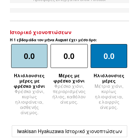
Ιστορικό χιονοπτώσεων
Η 1 εβδομάδα του μήνα August έχει μέσο όρο:
0.0
0.0
0.0
Ηλιόλουστες
Μέρες με
Ηλιόλουστες
μέρες με
φρέσκο χιόνι
μέρες
φρέσκο χιόνι
Φρέσκο χιόνι,
Μέτριο χιόνι,
Φρέσκο χιόνι,
περιορισμένος
κυρίως
κυρίως
ήλιος, καθόλου
ηλιοφάνεια,
ηλιοφάνεια,
άνεμος.
ελαφρύς
ασθενής
άνεμος.
άνεμος.
Iwakisan Hyakuzawa Ιστορικό χιονοπτώσεων