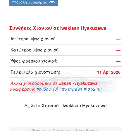
Υποβολή αναφοράς
Συνθήκες Χιονιού σε Iwakisan Hyakuzawa
Ανώτερο ύψος χιονιού:
—
Κατώτερο ύψος χιονιού:
—
Ύψος φρέσκου χιονιού:
—
Τελευταία χιονόπτωση:
11 Apr 2026
Αλλα χιονοδρομικά σε
Japan - Hyakuzawa
αναφέρουν:
πούδρα (0)
/
πατημένη πίστα (0)
Δελτίο Χιονιού - Iwakisan Hyakuzawa
Προσφορές Συνεργατών Snow-Forecast