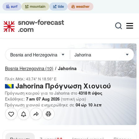
Bosnia Herzegovina
(10)
Jahorina
Πλάτ./Μήκ.:
43.74° N
18.56° E
Jahorina
Πρόγνωση Χιονιού
Πρόγνωση καιρού για το Jahorina στο
4318
ft
ύψος
Εκδόθηκε:
7 am 07 Aug 2026
(τοπική ώρα)
Πρόγνωση χιονιού ενημερώθηκε σε
04
ώρ
10
λεπ