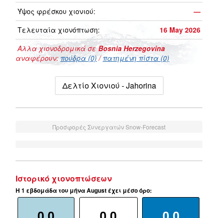
Ύψος φρέσκου χιονιού:
—
Τελευταία χιονόπτωση:
16 May 2026
Αλλα χιονοδρομικά σε
Bosnia Herzegovina
αναφέρουν:
πούδρα (0)
/
πατημένη πίστα (0)
Δελτίο Χιονιού - Jahorina
Προσφορές Συνεργατών Snow-Forecast
Ιστορικό χιονοπτώσεων
Η 1 εβδομάδα του μήνα August έχει μέσο όρο:
0.0
0.0
0.0