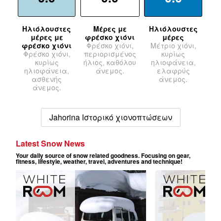
Ηλιόλουστες
Μέρες με
Ηλιόλουστες
μέρες με
φρέσκο χιόνι
μέρες
φρέσκο χιόνι
Φρέσκο χιόνι,
Μέτριο χιόνι,
Φρέσκο χιόνι,
περιορισμένος
κυρίως
κυρίως
ήλιος, καθόλου
ηλιοφάνεια,
ηλιοφάνεια,
άνεμος.
ελαφρύς
ασθενής
άνεμος.
άνεμος.
Jahorina Ιστορικό χιονοπτώσεων