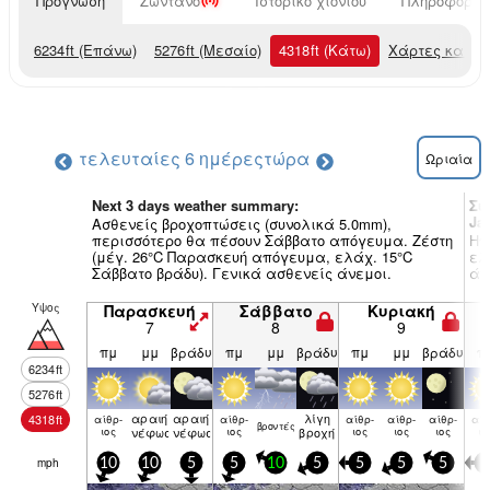
Πρόγνωση
Ζωντανό
Ιστορικό χιονιού
Πληροφορίες
6234
ft
(Επάνω)
5276
ft
(Μεσαίο)
4318
ft
(Κάτω)
Χάρτες καιρο
τελευταίες 6 ημέρες
τώρα
Ωριαία
Next 3 days weather summary:
Συ
Ja
Ασθενείς βροχοπτώσεις (συνολικά 5.0mm),
περισσότερο θα πέσουν Σάββατο απόγευμα. Ζέστη
Ηπ
(μέγ. 26°C Παρασκευή απόγευμα, ελάχ. 15°C
ελ
Σάββατο βράδυ). Γενικά ασθενείς άνεμοι.
άν
Υψος
Παρασκευή
Σάββατο
Κυριακή
7
8
9
πμ
μμ
βράδυ
πμ
μμ
βράδυ
πμ
μμ
βράδυ
π
6234
ft
5276
ft
αραιή
αραιή
λίγη
4318
ft
αίθρ­
αίθρ­
αίθρ­
αίθρ­
αίθρ­
αίθ
βρον­τές
ιος
νέφωση
νέφωση
ιος
βροχή
ιος
ιος
ιος
ιο
mph
10
10
5
5
10
5
5
5
5
5