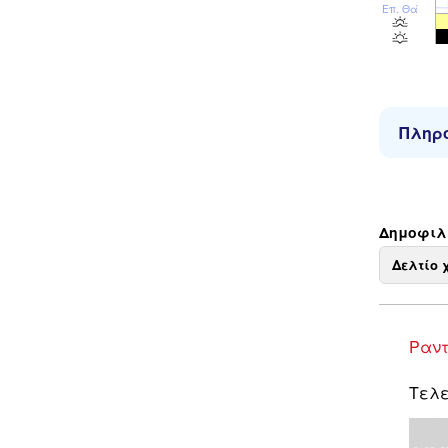
Επ. Θάλ
Πληρο
Δημοφιλε
Δελτίο 
Ραντ
Τελε