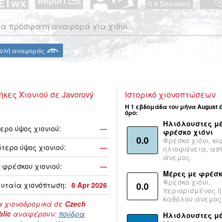
α πρόσφατη αναφορά για χιόνι
ολή αναφοράς
ήκες Χιονιού σε Javorový
Ιστορικό χιονοπτώσεων
Η 1 εβδομάδα του μήνα August 
όρο:
Ηλιόλουστες μέ
ερο ύψος χιονιού:
—
φρέσκο χιόνι
0.0
Φρέσκο χιόνι, κυ
τερο ύψος χιονιού:
—
ηλιοφάνεια, ασ
άνεμος.
 φρέσκου χιονιού:
—
Μέρες με φρέσκ
Φρέσκο χιόνι,
υταία χιονόπτωση:
8 Apr 2026
0.0
περιορισμένος ή
καθόλου άνεμος
 χιονοδρομικά σε
Czech
lic
αναφέρουν:
πούδρα
Ηλιόλουστες μ