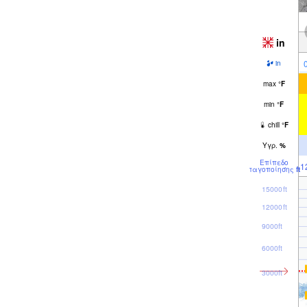
in
in
max
°
F
min
°
F
chill
°
F
Υγρ.
%
Επίπεδο
1
παγοποίησης
ft
15000ft
12000ft
9000ft
6000ft
3000ft