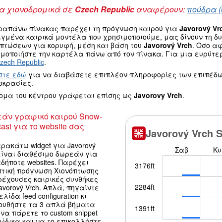
 χιονοδρομικά σε
Czech Republic
αναφέρουν:
πούδρα (
ραπάνω πίνακας παρέχει τη πρόγνωση καιρού για
Javorový Vr
ιγμένα καιρικά μοντέλα που χρησιμοποιούμε, μας δίνουν τη 
οπτώσεων για κορυφή, μέση και βάση του
Javorový Vrch
. Οσο α
μοποιήστε την καρτέλα πάνω από τον πίνακα. Για μια ευρύτε
zech Republic
.
στε εδώ
για να διαβάσετε επιπλέον πληροφορίες των επιπέδω
οκρασίες.
νομα του κέντρου γράφεται επίσης ως
Javorovy Vrch
.
άν γραφικό καιρού Snow-
ast για το website σας
ρακάτω widget για Javorový
είναι διαθέσιμο δωρεάν για
δήποτε websites. Παρέχει
πτική πρόγνωση Χιονόπτωσης
ρέχουσες καιρικές συνθήκες
avorový Vrch. Απλά, πηγαίντε
ελίδα feed configuration κι
ουθήστε τα 3 απλά βήματα
να πάρετε το custom snippet
κώδικα και να το επικολλήστε