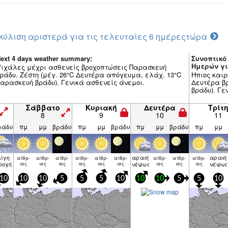
κύλιση αριστερά για τις τελευταίες 6 ημέρες
τώρα
ext 4 days weather summary:
Συνοπτικό
Ημερών γι
ιχάλες μέχρι ασθενείς βροχοπτώσεις Παρασκευή
ράδυ. Ζέστη (μέγ. 26°C Δευτέρα απόγευμα, ελάχ. 13°C
Ηπιος καιρ
αρασκευή βράδυ). Γενικά ασθενείς άνεμοι.
Δευτέρα βρ
βράδυ). Γε
Σάββατο
Κυριακή
Δευτέρα
Τρίτ
8
9
10
11
ράδυ
πμ
μμ
βράδυ
πμ
μμ
βράδυ
πμ
μμ
βράδυ
πμ
μμ
λίγη
αραιή
αραιή
αίθρ­
αίθρ­
αίθρ­
αίθρ­
αίθρ­
αίθρ­
αίθρ­
αίθρ­
αίθρ­
ροχή
ιος
ιος
ιος
ιος
ιος
ιος
νέφωση
ιος
ιος
ιος
νέφωσ
10
10
10
5
5
5
10
10
10
5
5
10