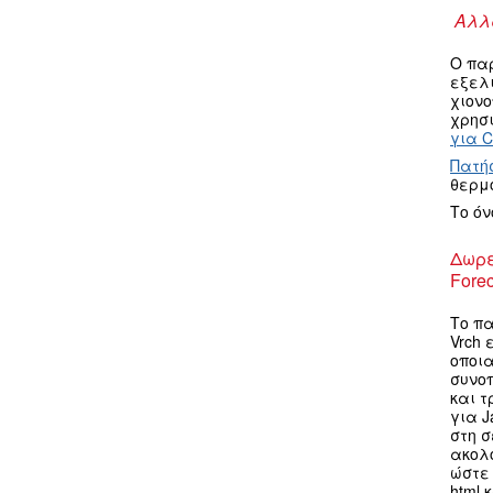
Αλλα
Ο πα
εξελ
χιον
χρησι
για C
Πατή
θερμ
Το ό
Δωρε
Forec
Το πα
Vrch 
οποια
συνο
και τ
για J
στη σ
ακολ
ώστε 
html 