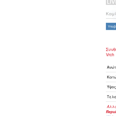
Καμί
Υποβ
Συνθ
Vrch
Ανώτ
Κατώ
Ύψος
Τελε
Αλλα
Repub