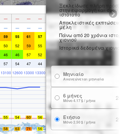
Ξεκλείδωσε πλήρη πρόσβαση
στην εφαρμογή και στον
ιστότοπο
—
—
—
—
Αποκλειστικές εκπτώσεις για
μέλη
—
—
—
—
Πάνω από 20 χρόνια ιστορικό
59
55
61
57
χιονιού
50
52
59
55
Ιστορικά δεδομένα χιονιού
46
46
57
52
57
54
47
44
13100
12600
13300
13300
Μηνιαίο
7.99 $
Ανανεώνεται μηνιαία
6 μήνες
24.99 $
Μόνο 4.17 $ / μήνα
Ετήσιο
55
54
60
56
29.99 $
Μόνο 2.50 $ / μήνα
58
63
71
56