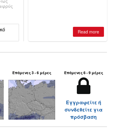
ρίως
best conditions of season so far,
λαφρύς
Australian areas open most terrain of
2026, northern hemisphere down to
two outdoor areas still open.
ικό
Read more
Επόμενες 3 - 6 μέρες
Επόμενες 6 - 9 μέρες
Εγγραφείτε ή
συνδεθείτε για
πρόσβαση