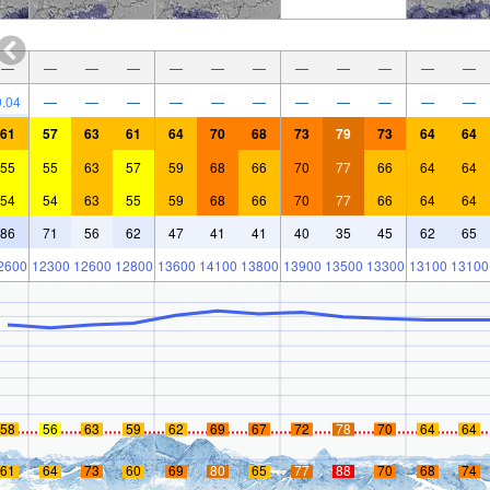
—
—
—
—
—
—
—
—
—
—
—
—
0.04
—
—
—
—
—
—
—
—
—
—
—
61
57
63
61
64
70
68
73
79
73
64
64
55
55
63
57
59
68
66
70
77
66
64
64
54
54
63
55
59
68
66
70
77
66
64
64
86
71
56
62
47
41
41
40
35
45
62
65
2600
12300
12600
12800
13600
14100
13800
13900
13500
13300
13100
13100
58
56
63
59
62
69
67
72
78
70
64
64
61
64
73
60
69
80
65
77
88
70
68
74