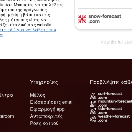
ite σας.Μπορείτε να επιλέξετε
ψόμετρο της πρόγνωσης
φή, μέση ή βάση) και τις
δες μέτρησης ώστε να
άζει στο δικό σας website….
στε εδώ για να λάβετε τον
κα
View the full Ja
Υπηρεσίες
Προβλέψτε κάθ
έντρα
Μέλος
Ειδοποιήσεις email
Εφαρμογή app
teroom
Ανταποκριτές
Ροές καιρού