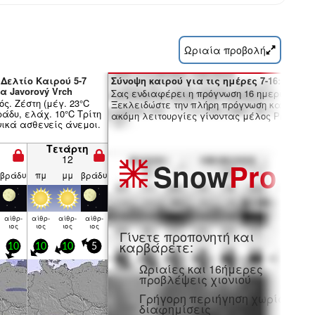
Ωριαία προβολή
 Δελτίο Καιρού 5-7
Σύνοψη καιρού για τις ημέρες 7-16:
α Javorový Vrch
Σας ενδιαφέρει η πρόγνωση 16 ημερών;
ός. Ζέστη (μέγ. 23°C
Ξεκλειδώστε την πλήρη πρόγνωση και πολλ
άδυ, ελάχ. 10°C Τρίτη
ακόμη λειτουργίες γίνοντας μέλος Pro.
νικά ασθενείς άνεμοι.
η
Τετάρτη
12
Snow
Pro
βράδυ
πμ
μμ
βράδυ
αίθρ­
αίθρ­
αίθρ­
αίθρ­
η
ιος
ιος
ιος
ιος
Γίνετε προπονητή και
καρβάρετε:
10
10
10
5
Ωριαίες και 16ήμερες
προβλέψεις χιονιού
Γρήγορη περιήγηση χωρίς
διαφημίσεις