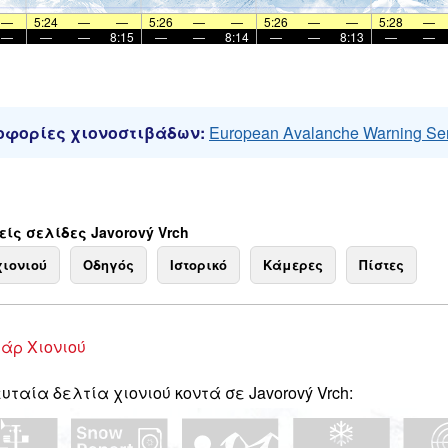
—
5:24
—
—
5:26
—
—
5:26
—
—
5:28
—
—
—
—
8:15
—
—
8:14
—
—
8:13
—
—
φορίες χιονοστιβάδων:
European Avalanche Warning Se
ίς σελίδες Javorový Vrch
χιονιού
Οδηγός
Ιστορικό
Κάμερες
Πίστες
άρ Χιονιού
υταία δελτία χιονιού κοντά σε Javorový Vrch: