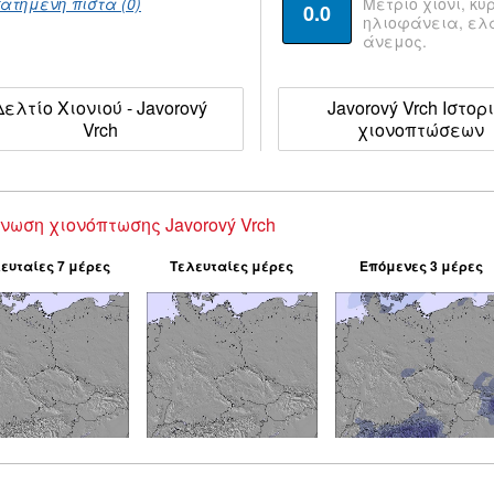
ατημένη πίστα (0)
Μέτριο χιόνι, κυ
0.0
ηλιοφάνεια, ε
άνεμος.
Δελτίο Χιονιού - Javorový
Javorový Vrch Ιστορ
Vrch
χιονοπτώσεων
νωση χιονόπτωσης Javorový Vrch
ευταίες 7 μέρες
Τελευταίες μέρες
Επόμενες 3 μέρες