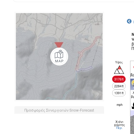
N
Ψ
β
Π
Υψος
β
3176
ft
2284
ft
1391
ft
β
mph
Προσφορές Συνεργατών Snow-Forecast
Χιόνι
χάρτης
Περ.