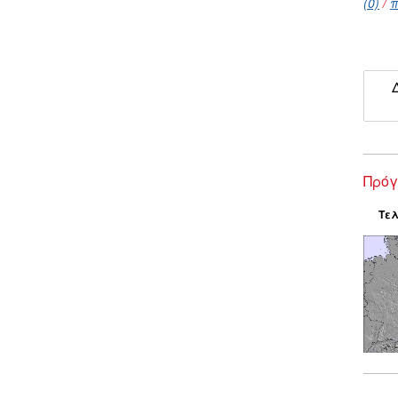
(0)
/
π
Πρόγ
Τελ