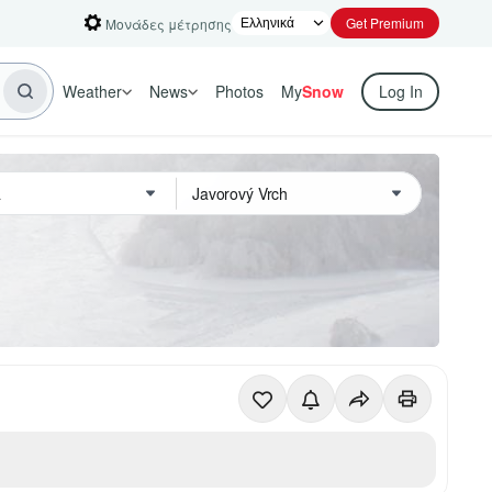
Get Premium
Μονάδες μέτρησης
Weather
News
Photos
My
Snow
Log In