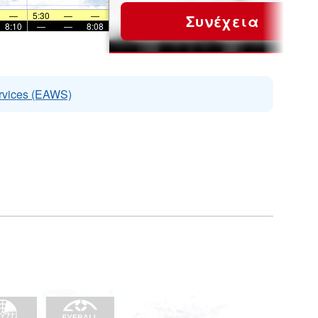
—
5:30
—
—
Συνέχεια
8:10
—
—
8:08
rvices (EAWS)