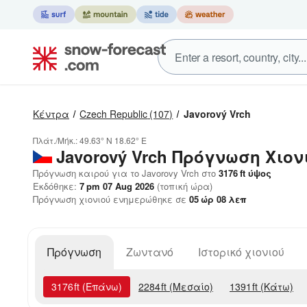
Κέντρα
Czech Republic
(107)
Javorový Vrch
Πλάτ./Μήκ.:
49.63° N
18.62° E
Javorový Vrch
Πρόγνωση Χιον
Πρόγνωση καιρού για το Javorovy Vrch στο
3176
ft
ύψος
Εκδόθηκε:
7 pm 07 Aug 2026
(τοπική ώρα)
Πρόγνωση χιονιού ενημερώθηκε σε
05
ώρ
08
λεπ
Πρόγνωση
Ζωντανό
Ιστορικό χιονιού
3176
ft
(Επάνω)
2284
ft
(Μεσαίο)
1391
ft
(Κάτω)