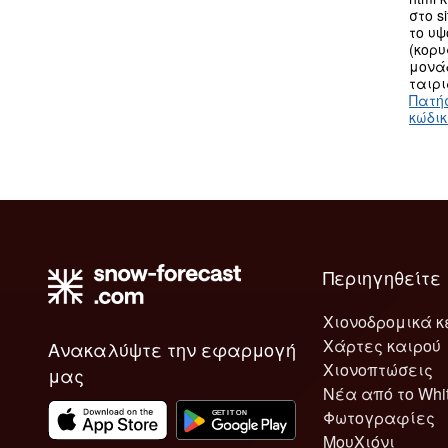
στο s
το υ
(κορυ
μονά
ταιρι
Πατή
κώδι
Περιηγηθείτε
Χιονοδρομικά κ
Χάρτες καιρού
Ανακαλύψτε την εφαρμογή
Χιονοπτώσεις
μας
Νέα από το Whi
Φωτογραφίες
ΜουΧιόνι