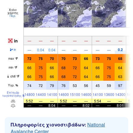
Χιόνι
χάρτης
Περ.
in
—
—
—
—
—
—
—
—
—
0.2
—
0.04
0.04
—
—
—
—
—
in
72
75
70
70
73
66
73
75
68
6
max
°
F
66
75
66
68
72
64
66
75
64
6
min
°
F
66
75
66
68
72
64
66
75
63
6
chill
°
F
74
72
79
76
53
56
45
59
97
6
Υγρ.
%
Επίπεδο
14800
14400
14100
14600
15100
14600
14100
13600
14300
148
παγοποίησης
ft
5:52
—
—
5:52
—
—
5:54
—
—
5:
—
—
8:04
—
—
8:02
—
—
8:01
Πληροφορίες χιονοστιβάδων:
National
Avalanche Center