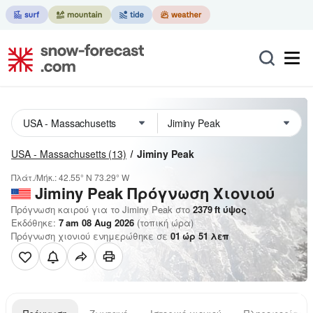
USA - Massachusetts
(13)
Jiminy Peak
Πλάτ./Μήκ.:
42.55° N
73.29° W
Jiminy Peak
Πρόγνωση Χιονιού
Πρόγνωση καιρού για το Jiminy Peak στο
2379
ft
ύψος
Εκδόθηκε:
7 am 08 Aug 2026
(τοπική ώρα)
Πρόγνωση χιονιού ενημερώθηκε σε
01
ώρ
51
λεπ