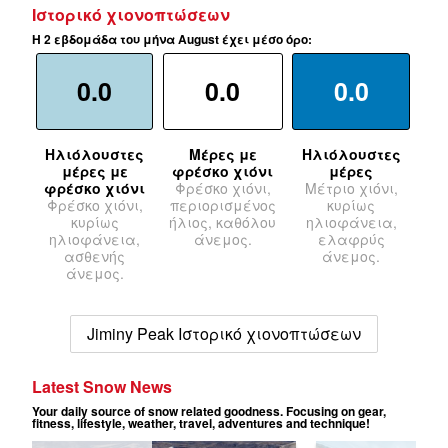
Ιστορικό χιονοπτώσεων
Η 2 εβδομάδα του μήνα August έχει μέσο όρο:
0.0
0.0
0.0
Ηλιόλουστες
Μέρες με
Ηλιόλουστες
μέρες με
φρέσκο χιόνι
μέρες
φρέσκο χιόνι
Φρέσκο χιόνι,
Μέτριο χιόνι,
Φρέσκο χιόνι,
περιορισμένος
κυρίως
κυρίως
ήλιος, καθόλου
ηλιοφάνεια,
ηλιοφάνεια,
άνεμος.
ελαφρύς
ασθενής
άνεμος.
άνεμος.
Jiminy Peak Ιστορικό χιονοπτώσεων