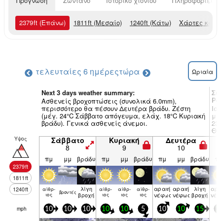
Πρόγνωση
Ζωντανό
Ιστορικό χιονιού
Πληροφορίες χ
2379
ft
(Επάνω)
1811
ft
(Μεσαίο)
1240
ft
(Κάτω)
Χάρτες καιρ
τελευταίες 6 ημέρες
τώρα
Ωριαία
Next 3 days weather summary:
Συ
Pe
Ασθενείς βροχοπτώσεις (συνολικά 6.0mm),
περισσότερο θα πέσουν Δευτέρα βράδυ. Ζέστη
Ισ
(μέγ. 24°C Σάββατο απόγευμα, ελάχ. 18°C Κυριακή
με
βράδυ). Γενικά ασθενείς άνεμοι.
23
Θα
ΔΒ
Υψος
Σάββατο
Κυριακή
Δευτέρα
πρ
8
9
10
πμ
μμ
βράδυ
πμ
μμ
βράδυ
πμ
μμ
βράδυ
π
2379
ft
1811
ft
λίγη
αραιή
αραιή
λίγη
αρα
1240
ft
αίθρ­
αίθρ­
αίθρ­
αίθρ­
βρον­τές
ιος
βροχή
ιος
ιος
ιος
νέφωση
νέφωση
βροχή
νέ
mph
10
10
10
10
10
5
10
10
15
1