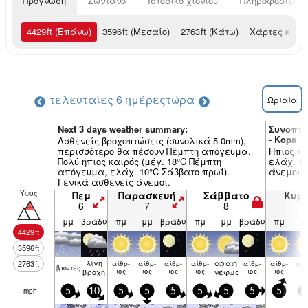
Πρόγνωση
Ζωντανό
Ιστορικό χιονιού
Πληροφορίες χ
4429
ft
(Επάνω)
3596
ft
(Μεσαίο)
2763
ft
(Κάτω)
Χάρτες καιρ
τελευταίες 6 ημέρες
τώρα
Ωριαία
Next 3 days weather summary:
Συνοπτι
- Kopa
Ασθενείς βροχοπτώσεις (συνολικά 5.0mm),
περισσότερο θα πέσουν Πέμπτη απόγευμα.
Ηπιος κα
Πολύ ήπιος καιρός (μέγ. 18°C Πέμπτη
ελάχ. 1
απόγευμα, ελάχ. 10°C Σάββατο πρωΐ).
άνεμοι.
Γενικά ασθενείς άνεμοι.
Υψος
Πεμ
Παρασκευή
Σάββατο
Κυρ
6
7
8
9
μμ
βράδυ
πμ
μμ
βράδυ
πμ
μμ
βράδυ
πμ
μ
4429
ft
3596
ft
λίγη
αραιή
2763
ft
αίθρ­
αίθρ­
αίθρ­
αίθρ­
αίθρ­
αίθρ­
αίθ
βρον­τές
βροχή
ιος
ιος
ιος
ιος
νέφωση
ιος
ιος
ιο
mph
5
10
5
5
5
5
5
5
5
5