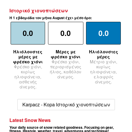
Ιστορικό χιονοπτώσεων
Η 1 εβδομάδα του μήνα August έχει μέσο όρο:
0.0
0.0
0.0
Ηλιόλουστες
Μέρες με
Ηλιόλουστες
μέρες με
φρέσκο χιόνι
μέρες
φρέσκο χιόνι
Φρέσκο χιόνι,
Μέτριο χιόνι,
Φρέσκο χιόνι,
περιορισμένος
κυρίως
κυρίως
ήλιος, καθόλου
ηλιοφάνεια,
ηλιοφάνεια,
άνεμος.
ελαφρύς
ασθενής
άνεμος.
άνεμος.
Karpacz - Kopa Ιστορικό χιονοπτώσεων