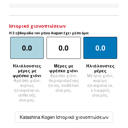
Ιστορικό χιονοπτώσεων
Η 2 εβδομάδα του μήνα August έχει μέσο όρο:
0.0
0.0
0.0
Ηλιόλουστες
Μέρες με
Ηλιόλουστες
μέρες με
φρέσκο χιόνι
μέρες
φρέσκο χιόνι
Φρέσκο χιόνι,
Μέτριο χιόνι,
Φρέσκο χιόνι,
περιορισμένος
κυρίως
κυρίως
ήλιος, καθόλου
ηλιοφάνεια,
ηλιοφάνεια,
άνεμος.
ελαφρύς
ασθενής
άνεμος.
άνεμος.
Katashina Kogen Ιστορικό χιονοπτώσεων