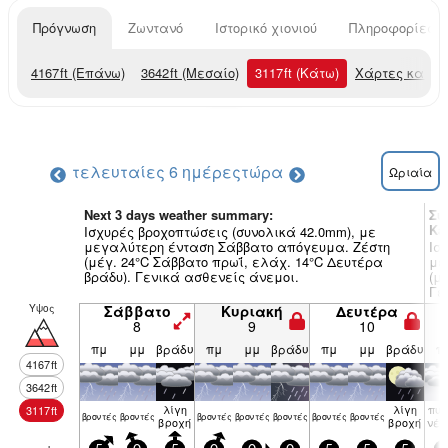
Πρόγνωση
Ζωντανό
Ιστορικό χιονιού
Πληροφορίες χ
4167
ft
(Επάνω)
3642
ft
(Μεσαίο)
3117
ft
(Κάτω)
Χάρτες καιρο
τελευταίες 6 ημέρες
τώρα
Ωριαία
Next 3 days weather summary:
Συ
Ka
Ισχυρές βροχοπτώσεις (συνολικά 42.0mm), με
μεγαλύτερη ένταση Σάββατο απόγευμα. Ζέστη
Ισ
(μέγ. 24°C Σάββατο πρωΐ, ελάχ. 14°C Δευτέρα
με
βράδυ). Γενικά ασθενείς άνεμοι.
(μ
Γε
Υψος
Σάββατο
Κυριακή
Δευτέρα
8
9
10
πμ
μμ
βράδυ
πμ
μμ
βράδυ
πμ
μμ
βράδυ
π
4167
ft
3642
ft
λίγη
λίγη
πυκ
3117
ft
βρον­τές
βρον­τές
βρον­τές
βρον­τές
βρον­τές
βρον­τές
βρον­τές
βροχή
βροχή
νέ