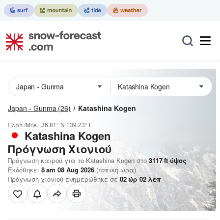
Japan - Gunma
(26)
Katashina Kogen
Πλάτ./Μήκ.:
36.81° N
139.23° E
Katashina Kogen
Πρόγνωση Χιονιού
Πρόγνωση καιρού για το Katashina Kogen στο
3117
ft
ύψος
Εκδόθηκε:
8 am 08 Aug 2026
(τοπική ώρα)
Πρόγνωση χιονιού ενημερώθηκε σε
02
ώρ
02
λεπ