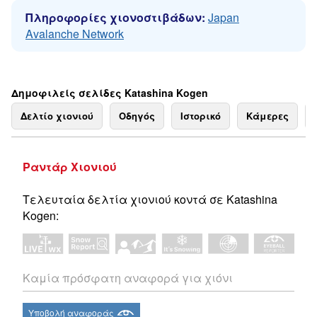
Πληροφορίες χιονοστιβάδων:
Japan
Avalanche Network
Δημοφιλείς σελίδες Katashina Kogen
Δελτίο χιονιού
Οδηγός
Ιστορικό
Κάμερες
Ραντάρ Χιονιού
Τελευταία δελτία χιονιού κοντά σε Katashina
Kogen:
Καμία πρόσφατη αναφορά για χιόνι
Υποβολή αναφοράς