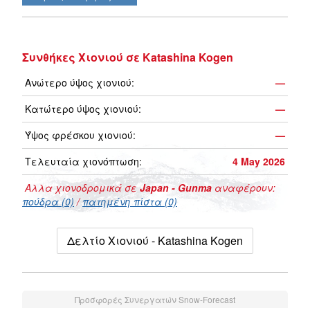
Συνθήκες Χιονιού σε Katashina Kogen
Ανώτερο ύψος χιονιού:
—
Κατώτερο ύψος χιονιού:
—
Ύψος φρέσκου χιονιού:
—
Τελευταία χιονόπτωση:
4 May 2026
Αλλα χιονοδρομικά σε
Japan - Gunma
αναφέρουν:
πούδρα (0)
/
πατημένη πίστα (0)
Δελτίο Χιονιού - Katashina Kogen
Προσφορές Συνεργατών Snow-Forecast