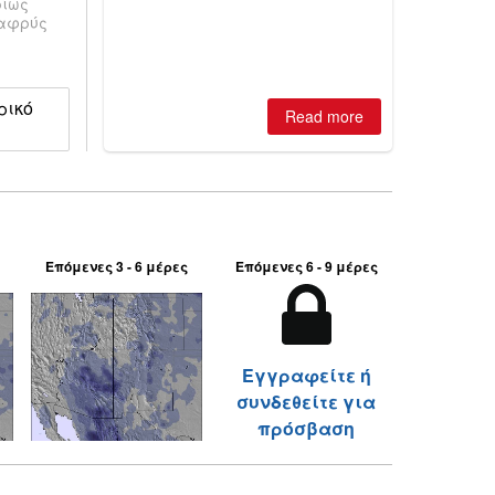
ρίως
ski areas report best conditions of
λαφρύς
season so far and larger Australian
ski centres report most terrain open
of season so far.
ρικό
Read more
Επόμενες 3 - 6 μέρες
Επόμενες 6 - 9 μέρες
Εγγραφείτε ή
συνδεθείτε για
πρόσβαση