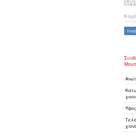
Καμί
Υποβ
Συνθ
Moun
Ανώτ
Κατώ
χιονι
Ύψος
Τελ
χιον