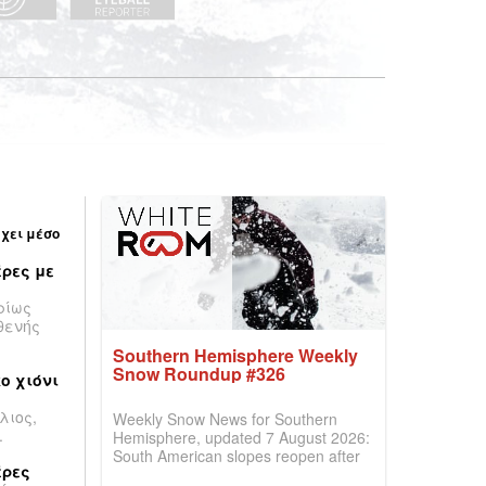
έχει μέσο
ρες με
ρίως
θενής
Southern Hemisphere Weekly
Snow Roundup #326
ο χιόνι
λιος,
Weekly Snow News for Southern
.
Hemisphere, updated 7 August 2026:
South American slopes reopen after
έρες
huge snowfalls, while New Zealand