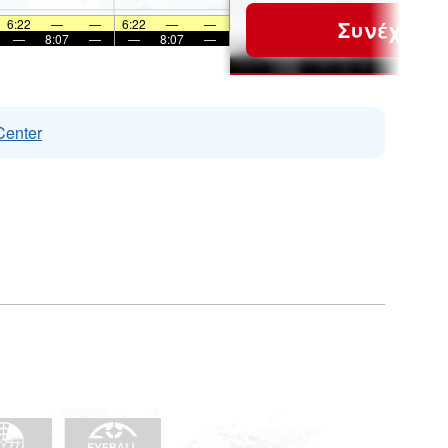
6:22
—
—
6:22
—
—
Συνέχεια
—
8:07
—
—
8:07
—
Center