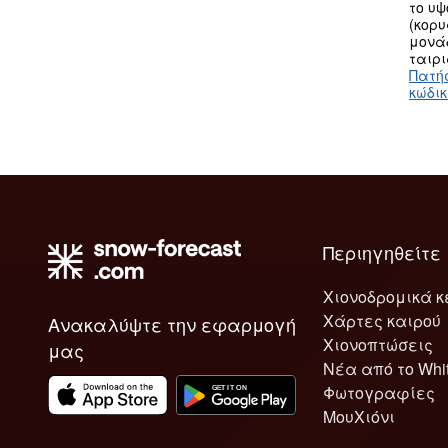
το υ
(κορυ
μονά
ταιρι
Πατή
κώδι
Περιηγηθείτε
Χιονοδρομικά κ
Χάρτες καιρού
Ανακαλύψτε την εφαρμογή
Χιονοπτώσεις
μας
Νέα από το Whi
Φωτογραφίες
ΜουΧιόνι