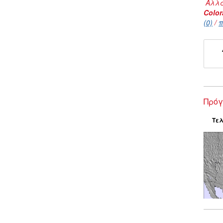
Αλλα
Colo
(0)
/
π
Πρόγ
Τελ