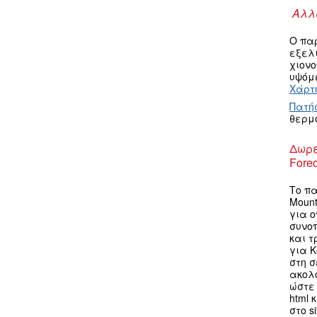
Αλλα
Ο πα
εξελ
χιον
υψόμε
Χάρτη
Πατή
θερμ
Δωρε
Forec
Το πα
Mount
για ο
συνο
και τ
για K
στη σ
ακολ
ώστε 
html 
στο s