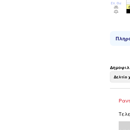
Επ. Θάλ
Πληρο
Δημοφιλε
Δελτίο 
Ραντ
Τελε