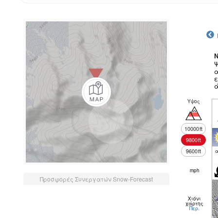
N
Ψ
α
ε
ά
Υψος
10000
ft
9800
ft
9600
ft
α
mph
Προσφορές Συνεργατών Snow-Forecast
Χιόνι
χάρτης
Περ.