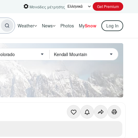
Get Premium
Μονάδες μέτρησης
Weather
News
Photos
My
Snow
Log In