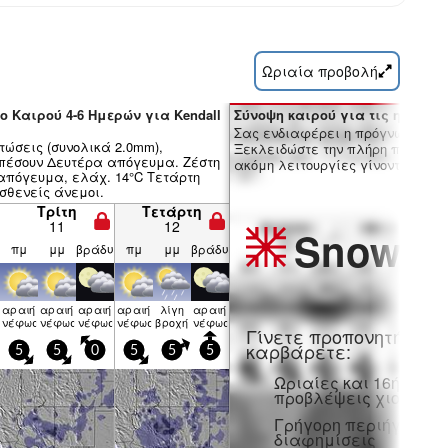
Ωριαία προβολή
ο Καιρού 4-6 Ημερών για Kendall
Σύνοψη καιρού για τις ημέρες 7
Σας ενδιαφέρει η πρόγνωση 16 
τώσεις (συνολικά 2.0mm),
Ξεκλειδώστε την πλήρη πρόγνωσ
πέσουν Δευτέρα απόγευμα. Ζέστη
ακόμη λειτουργίες γίνοντας μέλο
 απόγευμα, ελάχ. 14°C Τετάρτη
σθενείς άνεμοι.
Τρίτη
Τετάρτη
11
12
Snow
Pr
πμ
μμ
βράδυ
πμ
μμ
βράδυ
αραιή
αραιή
αραιή
αραιή
λίγη
αραιή
η
νέφωση
νέφωση
νέφωση
νέφωση
βροχή
νέφωση
Γίνετε προπονητή και
καρβάρετε:
5
5
0
5
5
5
Ωριαίες και 16ήμερε
προβλέψεις χιονιού
Γρήγορη περιήγηση χ
διαφημίσεις