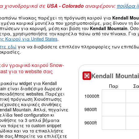
 χιονοδρομικά σε
USA - Colorado
αναφέρουν:
πούδρα (
ραπάνω πίνακας παρέχει τη πρόγνωση καιρού για
Kendall Mou
ιγμένα καιρικά μοντέλα που χρησιμοποιούμε, μας δίνουν τη 
οπτώσεων για κορυφή, μέση και βάση του
Kendall Mountain
. Οσ
τρα, χρησιμοποιήστε την καρτέλα πάνω από τον πίνακα. Για μ
ς Καιρού για United States
.
στε εδώ
για να διαβάσετε επιπλέον πληροφορίες των επιπέδω
οκρασίες.
άν γραφικό καιρού Snow-
ast για το website σας
ρακάτω widget για Kendall
ain είναι διαθέσιμο δωρεάν
ποιαδήποτε websites. Παρέχει
πτική πρόγνωση Χιονόπτωσης
ρέχουσες καιρικές συνθήκες
endall Mountain. Απλά, πηγαίντε
ελίδα feed configuration κι
ουθήστε τα 3 απλά βήματα
να πάρετε το custom snippet
κώδικα και να το επικολλήστε
ite σας.Μπορείτε να επιλέξετε