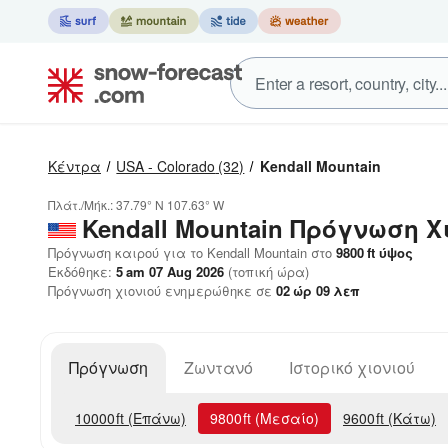
Κέντρα
USA - Colorado
(32)
Kendall Mountain
Πλάτ./Μήκ.:
37.79° N
107.63° W
Kendall Mountain
Πρόγνωση Χ
Πρόγνωση καιρού για το Kendall Mountain στο
9800
ft
ύψος
Εκδόθηκε:
5 am 07 Aug 2026
(τοπική ώρα)
Πρόγνωση χιονιού ενημερώθηκε σε
02
ώρ
09
λεπ
Πρόγνωση
Ζωντανό
Ιστορικό χιονιού
10000
ft
(Επάνω)
9800
ft
(Μεσαίο)
9600
ft
(Κάτω)