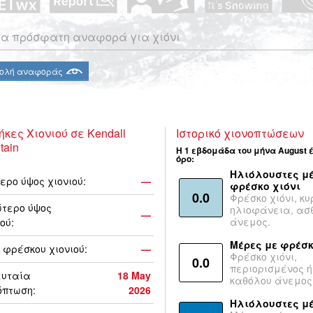
α πρόσφατη αναφορά για χιόνι
ολή αναφοράς
ήκες Χιονιού σε Kendall
Ιστορικό χιονοπτώσεων
tain
Η 1 εβδομάδα του μήνα August 
όρο:
Ηλιόλουστες μέ
ερο ύψος χιονιού:
—
φρέσκο χιόνι
0.0
Φρέσκο χιόνι, κυ
τερο ύψος
ηλιοφάνεια, ασ
—
άνεμος.
ού:
Μέρες με φρέσκ
 φρέσκου χιονιού:
—
Φρέσκο χιόνι,
0.0
περιορισμένος ή
ευταία
18 May
καθόλου άνεμος
όπτωση:
2026
Ηλιόλουστες μ