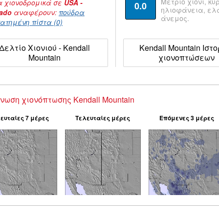
Μέτριο χιόνι, κυ
 χιονοδρομικά σε
USA -
0.0
ηλιοφάνεια, ε
rado
αναφέρουν:
πούδρα
άνεμος.
ατημένη πίστα (0)
Δελτίο Χιονιού - Kendall
Kendall Mountain Ιστο
Mountain
χιονοπτώσεων
νωση χιονόπτωσης Kendall Mountain
ευταίες 7 μέρες
Τελευταίες μέρες
Επόμενες 3 μέρες