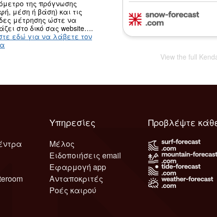
ψόμετρο της πρόγνωσης
φή, μέση ή βάση) και τις
δες μέτρησης ώστε να
άζει στο δικό σας website….
στε εδώ για να λάβετε τον
κα
View the full Kend
Υπηρεσίες
Προβλέψτε κάθ
έντρα
Μέλος
Ειδοποιήσεις email
Εφαρμογή app
teroom
Ανταποκριτές
Ροές καιρού