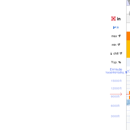
in
in
max
°
F
min
°
F
chill
°
F
Υγρ.
%
Επίπεδο
1
παγοποίησης
ft
15000ft
12000ft
9000ft
6000ft
3000ft