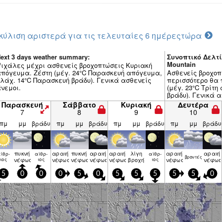
κύλιση αριστερά για τις τελευταίες 6 ημέρες
τώρα
ext 3 days weather summary:
Συνοπτικό Δελτί
Mountain
ιχάλες μέχρι ασθενείς βροχοπτώσεις Κυριακή
πόγευμα. Ζέστη (μέγ. 24°C Παρασκευή απόγευμα,
Ασθενείς βροχοπ
λάχ. 14°C Παρασκευή βράδυ). Γενικά ασθενείς
περισσότερο θα 
νεμοι.
(μέγ. 23°C Τρίτη
βράδυ). Γενικά α
Παρασκευή
Σάββατο
Κυριακή
Δευτέρα
7
8
9
10
πμ
μμ
βράδυ
πμ
μμ
βράδυ
πμ
μμ
βράδυ
πμ
μμ
βράδυ
πυκνή
αραιή
πυκνή
αραιή
αραιή
λίγη
αραιή
αραιή
ίθρ­
αίθρ­
αίθρ­
βρον­τές
ιος
νέφωση
ιος
νέφωση
νέφωση
νέφωση
νέφωση
βροχή
ιος
νέφωση
νέφωσ
5
0
0
0
5
0
5
5
5
5
5
0