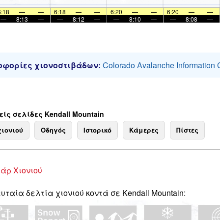
6:18
—
—
6:18
—
—
6:20
—
—
6:20
—
—
—
8:13
—
—
8:12
—
—
8:10
—
—
8:08
—
φορίες χιονοστιβάδων:
Colorado Avalanche Information 
ίς σελίδες Kendall Mountain
χιονιού
Οδηγός
Ιστορικό
Κάμερες
Πίστες
άρ Χιονιού
υταία δελτία χιονιού κοντά σε Kendall Mountain: