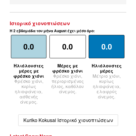
Ιστορικό χιονοπτώσεων
Η 2 εβδομάδα του μήνα August έχει μέσο όρο:
0.0
0.0
0.0
Ηλιόλουστες
Μέρες με
Ηλιόλουστες
μέρες με
φρέσκο χιόνι
μέρες
φρέσκο χιόνι
Φρέσκο χιόνι,
Μέτριο χιόνι,
Φρέσκο χιόνι,
περιορισμένος
κυρίως
κυρίως
ήλιος, καθόλου
ηλιοφάνεια,
ηλιοφάνεια,
άνεμος.
ελαφρύς
ασθενής
άνεμος.
άνεμος.
Kuriko Kokusai Ιστορικό χιονοπτώσεων