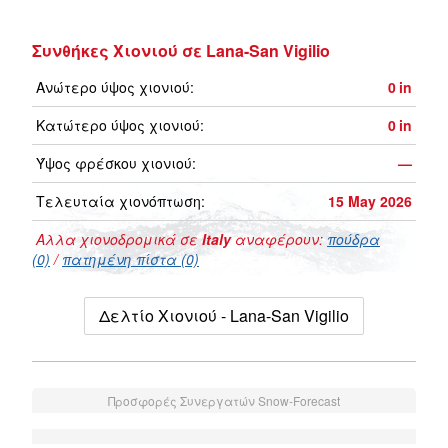
Συνθήκες Χιονιού σε Lana-San Vigilio
Ανώτερο ύψος χιονιού:
0
in
Κατώτερο ύψος χιονιού:
0
in
Ύψος φρέσκου χιονιού:
—
Τελευταία χιονόπτωση:
15 May 2026
Αλλα χιονοδρομικά σε
Italy
αναφέρουν:
πούδρα
(0)
/
πατημένη πίστα (0)
Δελτίο Χιονιού - Lana-San Vigilio
Προσφορές Συνεργατών Snow-Forecast