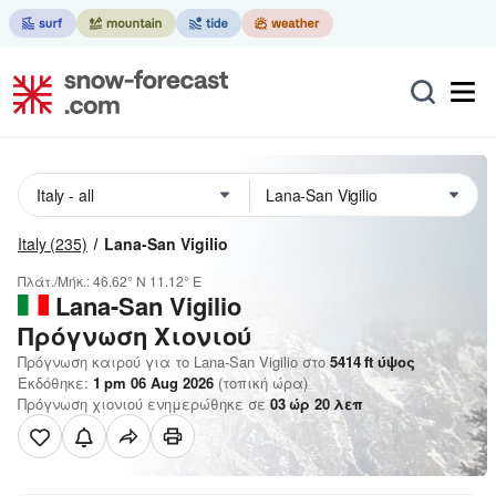
Italy
(235)
Lana-San Vigilio
Πλάτ./Μήκ.:
46.62° N
11.12° E
Lana-San Vigilio
Πρόγνωση Χιονιού
Πρόγνωση καιρού για το Lana-San Vigilio στο
5414
ft
ύψος
Εκδόθηκε:
1 pm 06 Aug 2026
(τοπική ώρα)
Πρόγνωση χιονιού ενημερώθηκε σε
03
ώρ
20
λεπ