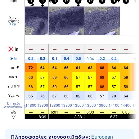
mph
5
5
5
0
5
0
5
5
5
5
Χιόνι
χάρτης
Περ.
in
—
—
—
—
—
—
—
—
—
0.2
0.2
0.1
0.4
0.5
0.2
0.2
0.04
—
0.
in
72
64
64
66
61
63
68
64
64
7
max
°
F
66
57
59
66
57
57
68
57
59
7
min
°
F
66
57
59
66
57
57
68
57
59
7
chill
°
F
65
76
67
63
82
68
57
79
64
4
Υγρ.
%
Επίπεδο
14800
13800
13800
13800
13500
13500
13900
14100
14400
146
παγοποίησης
ft
—
—
6:01
—
—
6:03
—
—
6:05
—
8:39
—
—
8:38
—
—
8:37
—
Πληροφορίες χιονοστιβάδων:
European