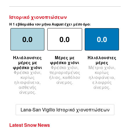
Ιστορικό χιονοπτώσεων
Η 1 εβδομάδα του μήνα August έχει μέσο όρο:
0.0
0.0
0.0
Ηλιόλουστες
Μέρες με
Ηλιόλουστες
μέρες με
φρέσκο χιόνι
μέρες
φρέσκο χιόνι
Φρέσκο χιόνι,
Μέτριο χιόνι,
Φρέσκο χιόνι,
περιορισμένος
κυρίως
κυρίως
ήλιος, καθόλου
ηλιοφάνεια,
ηλιοφάνεια,
άνεμος.
ελαφρύς
ασθενής
άνεμος.
άνεμος.
Lana-San Vigilio Ιστορικό χιονοπτώσεων