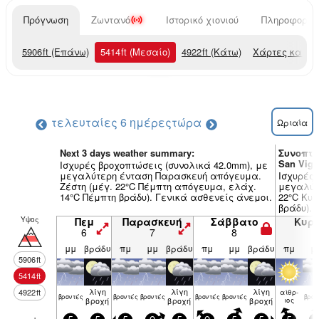
Πρόγνωση
Ζωντανό
Ιστορικό χιονιού
Πληροφορίες
5906
ft
(Επάνω)
5414
ft
(Μεσαίο)
4922
ft
(Κάτω)
Χάρτες καιρο
τελευταίες 6 ημέρες
τώρα
Ωριαία
Next 3 days weather summary:
Συνοπτι
San Vigil
Ισχυρές βροχοπτώσεις (συνολικά 42.0mm), με
μεγαλύτερη ένταση Παρασκευή απόγευμα.
Ισχυρές 
Ζέστη (μέγ. 22°C Πέμπτη απόγευμα, ελάχ.
μεγαλύτε
14°C Πέμπτη βράδυ). Γενικά ασθενείς άνεμοι.
22°C Κυ
βράδυ). 
Υψος
Πεμ
Παρασκευή
Σάββατο
Κυρ
6
7
8
9
μμ
βράδυ
πμ
μμ
βράδυ
πμ
μμ
βράδυ
πμ
μ
5906
ft
5414
ft
λίγη
λίγη
λίγη
4922
ft
αίθρ­
βρον­τές
βρον­τές
βρον­τές
βρον­τές
βρον­τές
βρον
βροχή
βροχή
βροχή
ιος