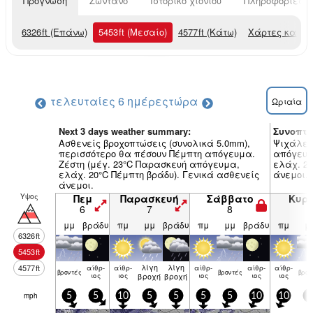
Πρόγνωση
Ζωντανό
Ιστορικό χιονιού
Πληροφορίες χ
6326
ft
(Επάνω)
5453
ft
(Μεσαίο)
4577
ft
(Κάτω)
Χάρτες καιρο
τελευταίες 6 ημέρες
τώρα
Ωριαία
Next 3 days weather summary:
Συνοπτι
Ασθενείς βροχοπτώσεις (συνολικά 5.0mm),
Ψιχάλες
περισσότερο θα πέσουν Πέμπτη απόγευμα.
απόγευμα
Ζέστη (μέγ. 23°C Παρασκευή απόγευμα,
ελάχ. 21
ελάχ. 20°C Πέμπτη βράδυ). Γενικά ασθενείς
άνεμοι.
άνεμοι.
Υψος
Πεμ
Παρασκευή
Σάββατο
Κυρ
6
7
8
9
μμ
βράδυ
πμ
μμ
βράδυ
πμ
μμ
βράδυ
πμ
μ
6326
ft
5453
ft
λίγη
λίγη
4577
ft
αίθρ­
αίθρ­
αίθρ­
αίθρ­
αίθρ­
βρον­τές
βρον­τές
βρον
ιος
ιος
βροχή
βροχή
ιος
ιος
ιος
mph
5
5
10
5
5
5
5
10
10
5