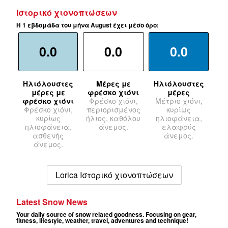
Ιστορικό χιονοπτώσεων
Η 1 εβδομάδα του μήνα August έχει μέσο όρο:
0.0
0.0
0.0
Ηλιόλουστες
Μέρες με
Ηλιόλουστες
μέρες με
φρέσκο χιόνι
μέρες
φρέσκο χιόνι
Φρέσκο χιόνι,
Μέτριο χιόνι,
Φρέσκο χιόνι,
περιορισμένος
κυρίως
κυρίως
ήλιος, καθόλου
ηλιοφάνεια,
ηλιοφάνεια,
άνεμος.
ελαφρύς
ασθενής
άνεμος.
άνεμος.
Lorica Ιστορικό χιονοπτώσεων