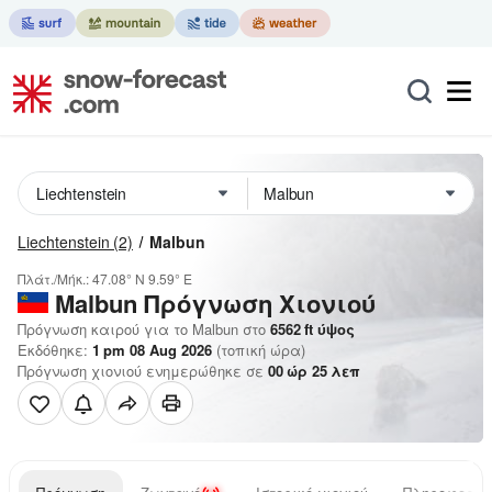
Liechtenstein
(2)
Malbun
Πλάτ./Μήκ.:
47.08° N
9.59° E
Malbun
Πρόγνωση Χιονιού
Πρόγνωση καιρού για το Malbun στο
6562
ft
ύψος
Εκδόθηκε:
1 pm 08 Aug 2026
(τοπική ώρα)
Πρόγνωση χιονιού ενημερώθηκε σε
00
ώρ
25
λεπ