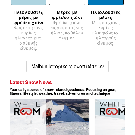
Ηλιόλουστες
Μέρες με
Ηλιόλουστες
μέρες με
φρέσκο χιόνι
μέρες
φρέσκο χιόνι
Φρέσκο χιόνι,
Μέτριο χιόνι,
Φρέσκο χιόνι,
περιορισμένος
κυρίως
κυρίως
ήλιος, καθόλου
ηλιοφάνεια,
ηλιοφάνεια,
άνεμος.
ελαφρύς
ασθενής
άνεμος.
άνεμος.
Malbun Ιστορικό χιονοπτώσεων