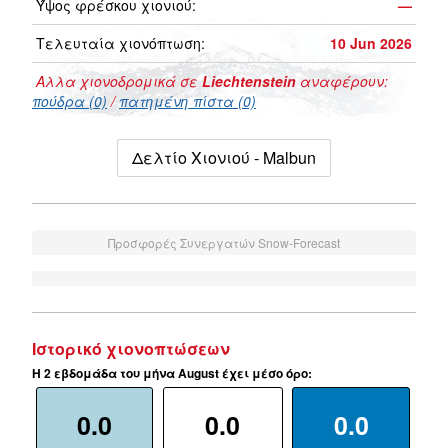
Ύψος φρέσκου χιονιού:
—
Τελευταία χιονόπτωση:
10 Jun 2026
Αλλα χιονοδρομικά σε
Liechtenstein
αναφέρουν:
πούδρα (0)
/
πατημένη πίστα (0)
Δελτίο Χιονιού - Malbun
Προσφορές Συνεργατών Snow-Forecast
Ιστορικό χιονοπτώσεων
Η 2 εβδομάδα του μήνα August έχει μέσο όρο:
0.0
0.0
0.0