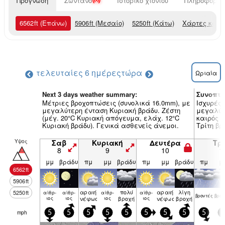
Πρόγνωση
Ζωντανό
Ιστορικό χιονιού
Πληροφορίες
6562
ft
(Επάνω)
5906
ft
(Μεσαίο)
5250
ft
(Κάτω)
Χάρτες καιρ
τελευταίες 6 ημέρες
τώρα
Ωριαία
Next 3 days weather summary:
Συνοπτι
Μέτριες βροχοπτώσεις (συνολικά 16.0mm), με
Ισχυρές 
μεγαλύτερη ένταση Κυριακή βράδυ. Ζέστη
μεγαλύτ
(μέγ. 20°C Κυριακή απόγευμα, ελάχ. 12°C
καιρός (
Κυριακή βράδυ). Γενικά ασθενείς άνεμοι.
Τρίτη βρ
Υψος
Σαβ
Κυριακή
Δευτέρα
Τρί
8
9
10
1
μμ
βράδυ
πμ
μμ
βράδυ
πμ
μμ
βράδυ
πμ
μ
6562
ft
5906
ft
αραιή
πολύ
αραιή
λίγη
5250
ft
αίθρ­
αίθρ­
αίθρ­
αίθρ­
βρον­τές
βρον
ιος
ιος
νέφωση
ιος
βροχή
ιος
νέφωση
βροχή
mph
5
5
5
5
5
5
5
5
5
5