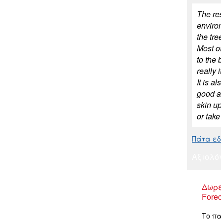
The res
environ
the tre
Most of
to the 
really 
It is a
good an
skin up
or tak
Πάτα εδώ
Αξιολό
Δωρε
Forec
Το πα