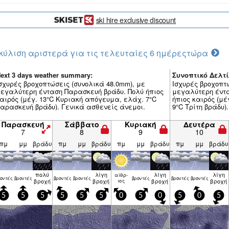
ski hire exclusive discount
κύλιση αριστερά για τις τελευταίες 6 ημέρες
τώρα
ext 3 days weather summary:
Συνοπτικό Δελτί
σχυρές βροχοπτώσεις (συνολικά 48.0mm), με
Ισχυρές βροχοπτ
εγαλύτερη ένταση Παρασκευή βράδυ. Πολύ ήπιος
μεγαλύτερη έντ
αιρός (μέγ. 13°C Κυριακή απόγευμα, ελάχ. 7°C
ήπιος καιρός (μ
αρασκευή βράδυ). Γενικά ασθενείς άνεμοι.
9°C Τρίτη βράδυ)
Παρασκευή
Σάββατο
Κυριακή
Δευτέρα
7
8
9
10
πμ
μμ
βράδυ
πμ
μμ
βράδυ
πμ
μμ
βράδυ
πμ
μμ
βράδυ
πολύ
λίγη
λίγη
λίγη
αίθρ­
ον­τές
βρον­τές
βρον­τές
βρον­τές
βρον­τές
βρον­τές
βρον­τές
βροχή
βροχή
ιος
βροχή
βροχή
5
5
5
5
5
5
0
5
0
5
0
5