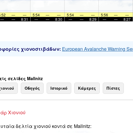
5:52
—
—
5:54
—
—
5:54
—
—
5:56
—
—
—
—
8:31
—
—
8:30
—
—
8:29
—
—
8:27
φορίες χιονοστιβάδων:
European Avalanche Warning Se
ίς σελίδες Mallnitz
χιονιού
Οδηγός
Ιστορικό
Κάμερες
Πίστες
άρ Χιονιού
υταία δελτία χιονιού κοντά σε Mallnitz: