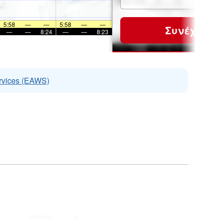
5:58
—
—
5:58
—
—
Συνέχεια
—
—
8:24
—
—
8:23
rvices (EAWS)