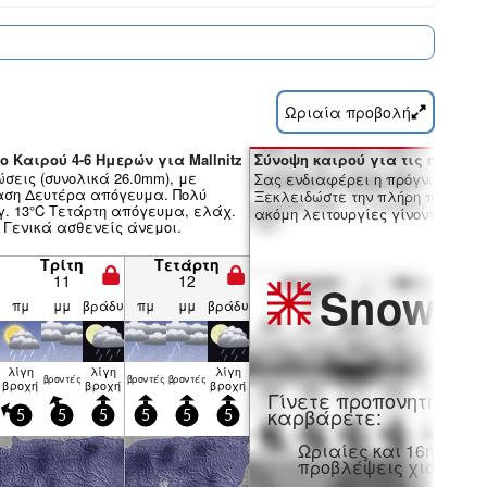
Ωριαία προβολή
ο Καιρού 4-6 Ημερών για Mallnitz
Σύνοψη καιρού για τις ημέρες 7
ώσεις (συνολικά 26.0mm), με
Σας ενδιαφέρει η πρόγνωση 16 
αση Δευτέρα απόγευμα. Πολύ
Ξεκλειδώστε την πλήρη πρόγνωσ
έγ. 13°C Τετάρτη απόγευμα, ελάχ.
ακόμη λειτουργίες γίνοντας μέλο
. Γενικά ασθενείς άνεμοι.
Τρίτη
Τετάρτη
11
12
Snow
Pr
πμ
μμ
βράδυ
πμ
μμ
βράδυ
λίγη
λίγη
λίγη
βρον­τές
βρον­τές
βρον­τές
βροχή
βροχή
βροχή
Γίνετε προπονητή και
καρβάρετε:
5
5
5
5
5
5
Ωριαίες και 16ήμερε
προβλέψεις χιονιού