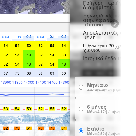
Γρήγορη περιήγηση χ
διαφημίσεις
Ξεκλείδωσε πλήρη π
στην εφαρμογή και σ
ιστότοπο
—
—
—
—
—
—
Αποκλειστικές εκπτώ
0.2
0.1
0.2
μέλη
0.04
0.08
0.04
Πάνω από 20 χρόνια ι
54
54
52
52
55
54
χιονιού
52
54
48
52
54
50
Ιστορικά δεδομένα χι
52
54
48
52
54
48
67
73
68
68
69
60
13900
14300
14300
14100
14400
14300
Μηνιαίο
Ανανεώνεται μηνιαία
6 μήνες
53
54
50
52
55
52
Μόνο 4.17 $ / μήνα
Ετήσιο
72
73
61
70
75
64
Μόνο 2.50 $ / μήνα