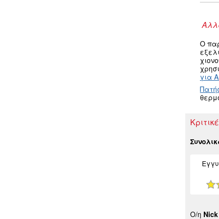
Αλλα
Ο πα
εξελ
χιον
χρησι
για A
Πατή
θερμ
Κριτικέ
Συνολι
Εγγυ
Ο/η
Nick