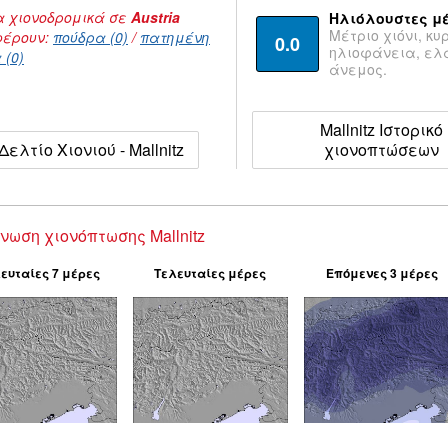
 χιονοδρομικά σε
Austria
Ηλιόλουστες μ
Μέτριο χιόνι, κυ
έρουν:
πούδρα (0)
/
πατημένη
0.0
ηλιοφάνεια, ε
 (0)
άνεμος.
Mallnitz Ιστορικό
Δελτίο Χιονιού - Mallnitz
χιονοπτώσεων
νωση χιονόπτωσης Mallnitz
ευταίες 7 μέρες
Τελευταίες μέρες
Επόμενες 3 μέρες