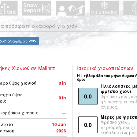
α πρόσφατη αναφορά για χιόνι
ολή αναφοράς
ήκες Χιονιού σε Mallnitz
Ιστορικό χιονοπτώσεων
Η 1 εβδομάδα του μήνα August 
όρο:
ερο ύψος χιονιού:
0
in
Ηλιόλουστες μέ
φρέσκο χιόνι
τερο ύψος
0.0
Φρέσκο χιόνι, κυ
0
in
ού:
ηλιοφάνεια, ασ
άνεμος.
 φρέσκου χιονιού:
—
Μέρες με φρέσκ
Φρέσκο χιόνι,
0.0
ευταία
10 Jun
περιορισμένος ή
όπτωση:
2026
καθόλου άνεμος