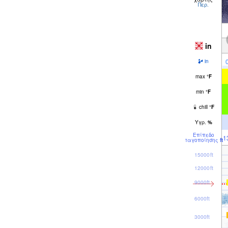
Περ.
in
in
max
°
F
min
°
F
chill
°
F
Υγρ.
%
Επίπεδο
1
παγοποίησης
ft
15000ft
12000ft
9000ft
6000ft
3000ft