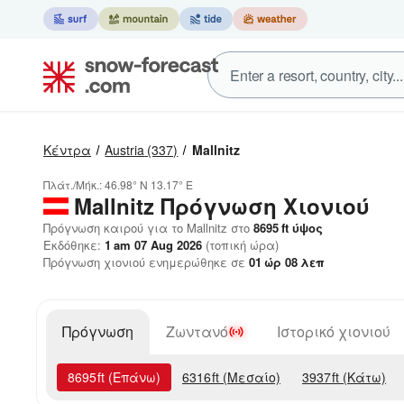
Κέντρα
Austria
(337)
Mallnitz
Πλάτ./Μήκ.:
46.98° N
13.17° E
Mallnitz
Πρόγνωση Χιονιού
Πρόγνωση καιρού για το Mallnitz στο
8695
ft
ύψος
Εκδόθηκε:
1 am 07 Aug 2026
(τοπική ώρα)
Πρόγνωση χιονιού ενημερώθηκε σε
01
ώρ
08
λεπ
Πρόγνωση
Ζωντανό
Ιστορικό χιονιού
8695
ft
(Επάνω)
6316
ft
(Μεσαίο)
3937
ft
(Κάτω)