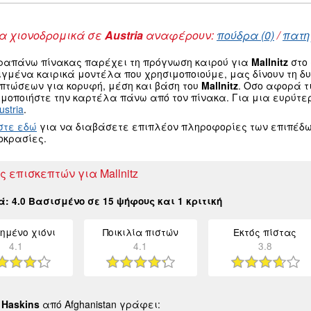
 χιονοδρομικά σε
Austria
αναφέρουν:
πούδρα (0)
/
πατη
ραπάνω πίνακας παρέχει τη πρόγνωση καιρού για
Mallnitz
στο 
ιγμένα καιρικά μοντέλα που χρησιμοποιούμε, μας δίνουν τη 
οπτώσεων για κορυφή, μέση και βάση του
Mallnitz
. Οσο αφορά τ
μοποιήστε την καρτέλα πάνω από τον πίνακα. Για μια ευρύτε
ustria
.
στε εδώ
για να διαβάσετε επιπλέον πληροφορίες των επιπέδω
οκρασίες.
ς επισκεπτών για Mallnitz
κά:
4.0
Βασισμένο σε
15
ψήφους και
1
κριτική
ημένο χιόνι
Ποικιλία πιστών
Εκτός πίστας
4.1
4.1
3.8
 Haskins
από Afghanistan γράφει: