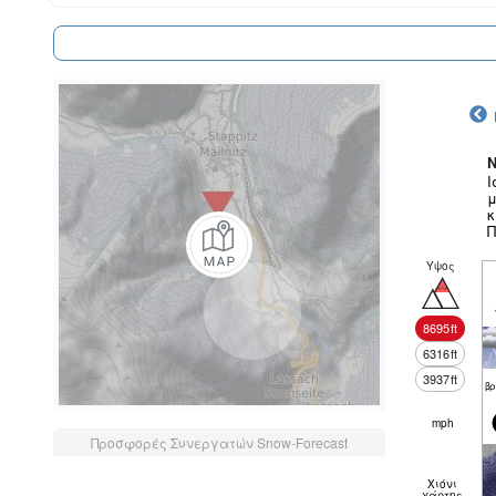
N
Ι
μ
κ
Π
Υψος
8695
ft
6316
ft
3937
ft
βρ
mph
Προσφορές Συνεργατών Snow-Forecast
Χιόνι
χάρτης