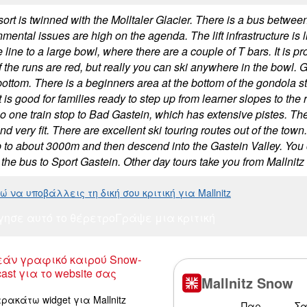
ort is twinned with the Molltaler Glacier. There is a bus between
mental issues are high on the agenda. The lift infrastructure is
e line to a large bowl, where there are a couple of T bars. It is pr
 the runs are red, but really you can ski anywhere in the bowl. G
bottom. There is a beginners area at the bottom of the gondola sta
it is good for families ready to step up from learner slopes to the
lso one train stop to Bad Gastein, which has extensive pistes. The
d very fit. There are excellent ski touring routes out of the to
 to about 3000m and then descend into the Gastein Valley. You ca
e the bus to Sport Gastein. Other day tours take you from Mallni
 να υποβάλλεις τη δική σου κριτική για Mallnitz
γησε αυτό το θέρετρο
Γράψε μια κριτική
άν γραφικό καιρού Snow-
ast για το website σας
ρακάτω widget για Mallnitz