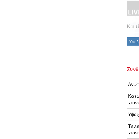
Καμί
Υποβ
Συνθ
Ανώτ
Κατώ
χιονι
Ύψος
Τελ
χιον