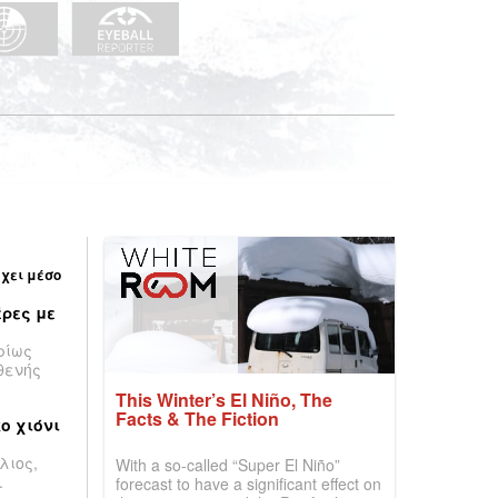
έχει μέσο
ρες με
ρίως
θενής
This Winter’s El Niño, The
Facts & The Fiction
ο χιόνι
λιος,
With a so-called “Super El Niño”
.
forecast to have a significant effect on