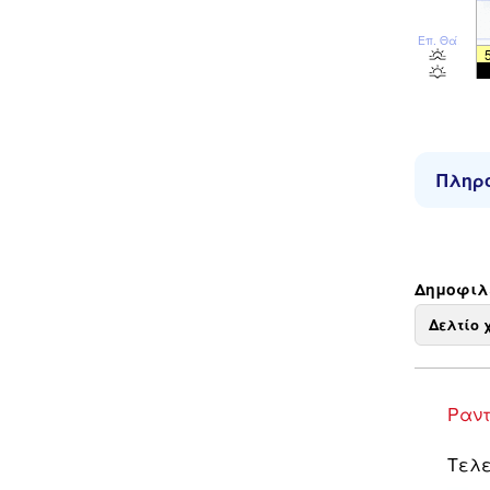
Επ. Θάλ
Πληρο
Δημοφιλε
Δελτίο 
Ραντ
Τελε