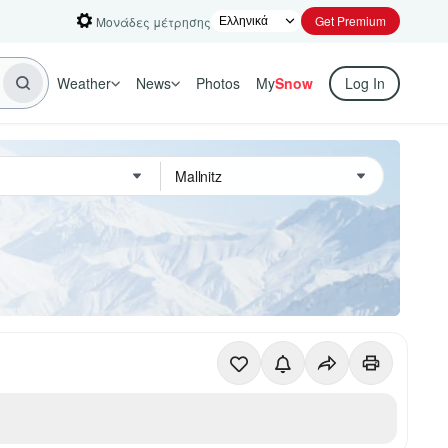
Get Premium
Μονάδες μέτρησης
Weather
News
Photos
My
Snow
Log In