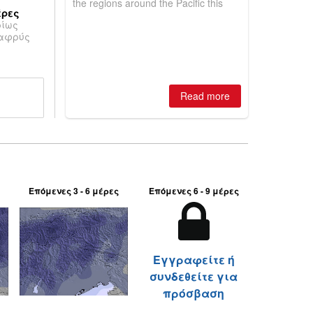
the regions around the Pacific this
έρες
winter, the question skiers are asking
ρίως
is simple: book now or wait, and
λαφρύς
where are the best odds?
Read more
Επόμενες 3 - 6 μέρες
Επόμενες 6 - 9 μέρες
Εγγραφείτε ή
συνδεθείτε για
πρόσβαση