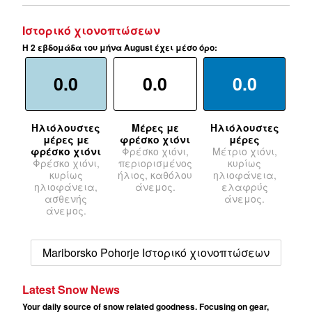
Ιστορικό χιονοπτώσεων
Η 2 εβδομάδα του μήνα August έχει μέσο όρο:
0.0
0.0
0.0
Ηλιόλουστες
Μέρες με
Ηλιόλουστες
μέρες με
φρέσκο χιόνι
μέρες
φρέσκο χιόνι
Φρέσκο χιόνι,
Μέτριο χιόνι,
Φρέσκο χιόνι,
περιορισμένος
κυρίως
κυρίως
ήλιος, καθόλου
ηλιοφάνεια,
ηλιοφάνεια,
άνεμος.
ελαφρύς
ασθενής
άνεμος.
άνεμος.
Mariborsko Pohorje Ιστορικό χιονοπτώσεων