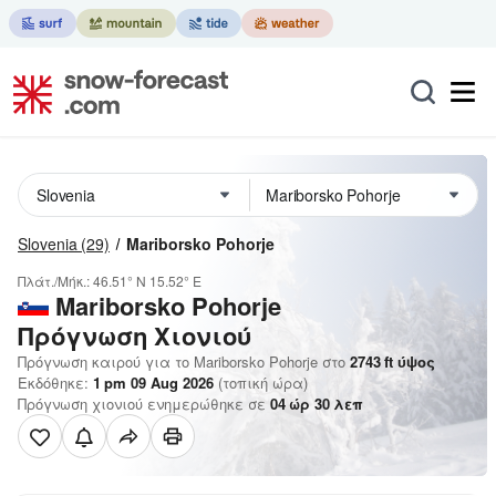
Slovenia
(29)
Mariborsko Pohorje
Πλάτ./Μήκ.:
46.51° N
15.52° E
Mariborsko Pohorje
Πρόγνωση Χιονιού
Πρόγνωση καιρού για το Mariborsko Pohorje στο
2743
ft
ύψος
Εκδόθηκε:
1 pm 09 Aug 2026
(τοπική ώρα)
Πρόγνωση χιονιού ενημερώθηκε σε
04
ώρ
30
λεπ