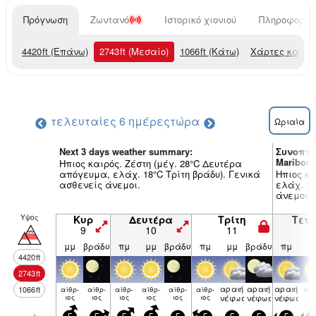
Πρόγνωση
Ζωντανό
Ιστορικό χιονιού
Πληροφορίες
4420
ft
(Επάνω)
2743
ft
(Μεσαίο)
1066
ft
(Κάτω)
Χάρτες καιρο
τελευταίες 6 ημέρες
τώρα
Ωριαία
Next 3 days weather summary:
Συνοπτι
Maribors
Ηπιος καιρός. Ζέστη (μέγ. 28°C Δευτέρα
απόγευμα, ελάχ. 18°C Τρίτη βράδυ). Γενικά
Ηπιος κα
ασθενείς άνεμοι.
ελάχ. 18
άνεμοι.
Υψος
Κυρ
Δευτέρα
Τρίτη
Τετ
9
10
11
1
μμ
βράδυ
πμ
μμ
βράδυ
πμ
μμ
βράδυ
πμ
μ
4420
ft
2743
ft
αραιή
αραιή
αραιή
1066
ft
αίθρ­
αίθρ­
αίθρ­
αίθρ­
αίθρ­
αίθρ­
αίθ
ιος
ιος
ιος
ιος
ιος
ιος
νέφωση
νέφωση
νέφωση
ιο