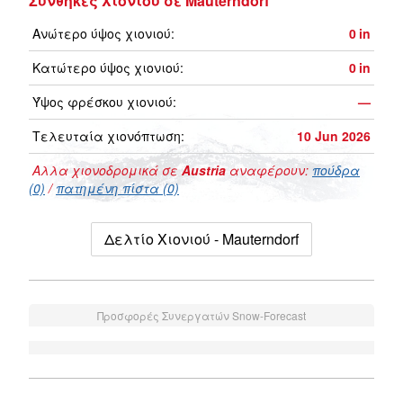
Συνθήκες Χιονιού σε Mauterndorf
Ανώτερο ύψος χιονιού:
0
in
Κατώτερο ύψος χιονιού:
0
in
Ύψος φρέσκου χιονιού:
—
Τελευταία χιονόπτωση:
10 Jun 2026
Αλλα χιονοδρομικά σε
Austria
αναφέρουν:
πούδρα
(0)
/
πατημένη πίστα (0)
Δελτίο Χιονιού - Mauterndorf
Προσφορές Συνεργατών Snow-Forecast