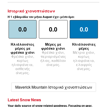
Ιστορικό χιονοπτώσεων
Η 1 εβδομάδα του μήνα August έχει μέσο όρο:
0.0
0.0
0.0
Ηλιόλουστες
Μέρες με
Ηλιόλουστες
μέρες με
φρέσκο χιόνι
μέρες
φρέσκο χιόνι
Φρέσκο χιόνι,
Μέτριο χιόνι,
Φρέσκο χιόνι,
περιορισμένος
κυρίως
κυρίως
ήλιος, καθόλου
ηλιοφάνεια,
ηλιοφάνεια,
άνεμος.
ελαφρύς
ασθενής
άνεμος.
άνεμος.
Maverick Mountain Ιστορικό χιονοπτώσεων