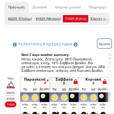
Πρόγνωση
Ζωντανό
Ιστορικό χιονιού
Πληροφορίες χ
9223
ft
(Επάνω)
8163
ft
(Μεσαίο)
7103
ft
(Κάτω)
Χάρτες καιρο
τελευταίες 6 ημέρες
τώρα
Ωριαία
Next 3 days weather summary:
Συ
Ma
Ηπιος καιρός. Ζέστη (μέγ. 28°C Παρασκευή
απόγευμα, ελάχ. 12°C Σάββατο βράδυ). Θα
Ηπ
μειωθεί η ένταση των ανέμων (ψυχροί άνεμοι ΔΒΔ
ελ
Σάββατο απόγευμα, αίθριος από Κυριακή βράδυ).
άν
Υψος
Παρασκευή
Σάββατο
Κυριακή
7
8
9
πμ
μμ
βράδυ
πμ
μμ
βράδυ
πμ
μμ
βράδυ
π
9223
ft
8163
ft
7103
ft
αίθρ­
αίθρ­
αίθρ­
αίθρ­
αίθρ­
αίθρ­
αίθρ­
αίθρ­
αίθρ­
αίθ
ιος
ιος
ιος
ιος
ιος
ιος
ιος
ιος
ιος
ιο