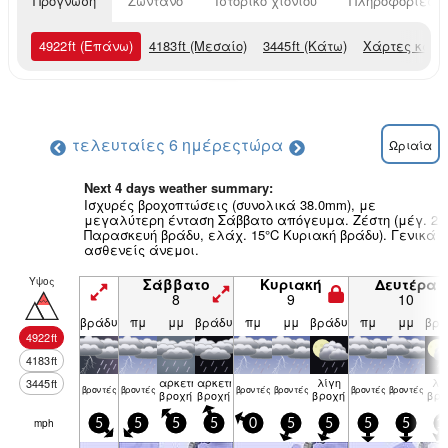
Πρόγνωση
Ζωντανό
Ιστορικό χιονιού
Πληροφορίες χ
4922
ft
(Επάνω)
4183
ft
(Μεσαίο)
3445
ft
(Κάτω)
Χάρτες καιρ
τελευταίες 6 ημέρες
τώρα
Ωριαία
Next 4 days weather summary:
Ισχυρές βροχοπτώσεις (συνολικά 38.0mm), με
μεγαλύτερη ένταση Σάββατο απόγευμα. Ζέστη (μέγ. 21
Παρασκευή βράδυ, ελάχ. 15°C Κυριακή βράδυ). Γενικά
ασθενείς άνεμοι.
Υψος
Σάββατο
Κυριακή
Δευτέρα
8
9
10
βράδυ
πμ
μμ
βράδυ
πμ
μμ
βράδυ
πμ
μμ
βρά
4922
ft
4183
ft
αρκετή
αρκετή
λίγη
λί
3445
ft
βρον­τές
βρον­τές
βρον­τές
βρον­τές
βρον­τές
βρον­τές
βροχή
βροχή
βροχή
βρο
mph
5
5
5
5
0
5
5
5
5
1