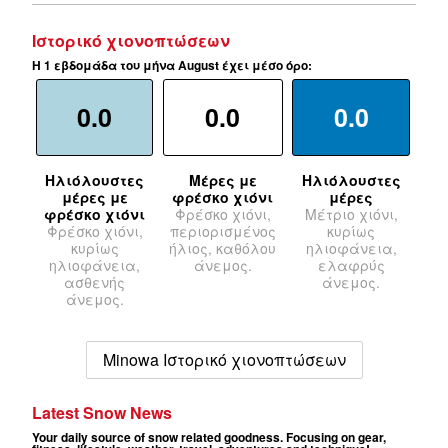
Ιστορικό χιονοπτώσεων
Η 1 εβδομάδα του μήνα August έχει μέσο όρο:
0.0
0.0
0.0
Ηλιόλουστες
Μέρες με
Ηλιόλουστες
μέρες με
φρέσκο χιόνι
μέρες
φρέσκο χιόνι
Φρέσκο χιόνι,
Μέτριο χιόνι,
Φρέσκο χιόνι,
περιορισμένος
κυρίως
κυρίως
ήλιος, καθόλου
ηλιοφάνεια,
ηλιοφάνεια,
άνεμος.
ελαφρύς
ασθενής
άνεμος.
άνεμος.
Minowa Ιστορικό χιονοπτώσεων