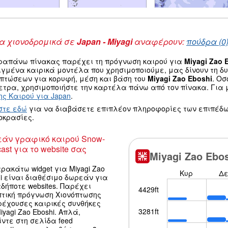
 χιονοδρομικά σε
Japan - Miyagi
αναφέρουν:
πούδρα (0
ραπάνω πίνακας παρέχει τη πρόγνωση καιρού για
Miyagi Zao 
ιγμένα καιρικά μοντέλα που χρησιμοποιούμε, μας δίνουν τη 
οπτώσεων για κορυφή, μέση και βάση του
Miyagi Zao Eboshi
. Ο
τρα, χρησιμοποιήστε την καρτέλα πάνω από τον πίνακα. Για μ
ς Καιρού για Japan
.
στε εδώ
για να διαβάσετε επιπλέον πληροφορίες των επιπέδω
οκρασίες.
άν γραφικό καιρού Snow-
ast για το website σας
ρακάτω widget για Miyagi Zao
i είναι διαθέσιμο δωρεάν για
δήποτε websites. Παρέχει
πτική πρόγνωση Χιονόπτωσης
ρέχουσες καιρικές συνθήκες
iyagi Zao Eboshi. Απλά,
ντε στη σελίδα feed