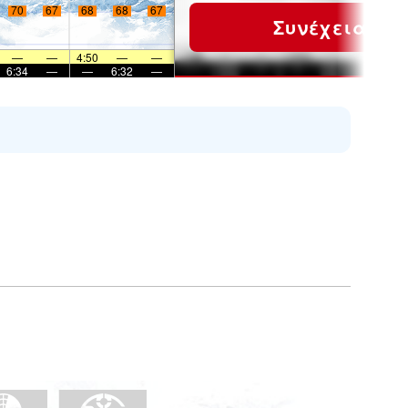
70
67
68
68
67
Συνέχεια
—
—
4:50
—
—
6:34
—
—
6:32
—