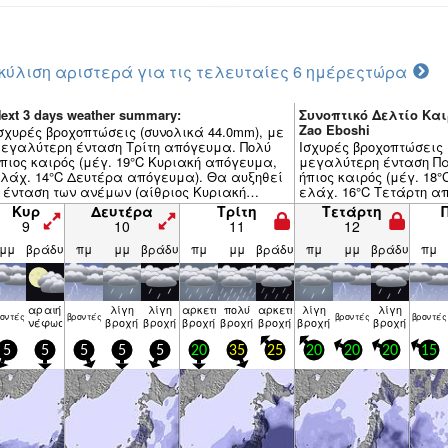
κύλιση αριστερά για τις τελευταίες 6 ημέρες
τώρα
ext 3 days weather summary:
Συνοπτικό Δελτίο Και
Zao Eboshi
σχυρές βροχοπτώσεις (συνολικά 44.0mm), με
εγαλύτερη ένταση Τρίτη απόγευμα. Πολύ
Ισχυρές βροχοπτώσεις 
πιος καιρός (μέγ. 19°C Κυριακή απόγευμα,
μεγαλύτερη ένταση Π
λάχ. 14°C Δευτέρα απόγευμα). Θα αυξηθεί
ήπιος καιρός (μέγ. 18
 ένταση των ανέμων (αίθριος Κυριακή
ελάχ. 16°C Τετάρτη α
πόγευμα, σχεδόν θυελλώδεις ΒΒΔ από
ένταση των ανέμων (μέ
Κυρ
Δευτέρα
Τρίτη
Τετάρτη
ρίτη απόγευμα).
πρωΐ, θύελλα Α από 
9
10
11
12
μμ
βράδυ
πμ
μμ
βράδυ
πμ
μμ
βράδυ
πμ
μμ
βράδυ
πμ
αραιή
λίγη
λίγη
αρκετή
πολύ
αρκετή
λίγη
λίγη
ον­τές
βρον­τές
βρον­τές
βρον­τές
νέφωση
βροχή
βροχή
βροχή
βροχή
βροχή
βροχή
βροχή
5
5
5
5
5
20
35
25
20
20
20
15