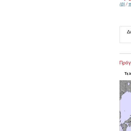
(0)
/
π
Δ
Πρόγ
Τελ