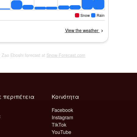
i Zao Eboshi forecast at
Snow-Forecast.com
ε περιπέτεια
Κοινότητα
Facebook
Instagram
TikTok
YouTube