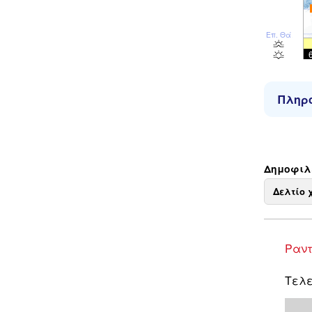
Επ. Θάλ
Πληρο
Δημοφιλε
Δελτίο 
Ραντ
Τελε