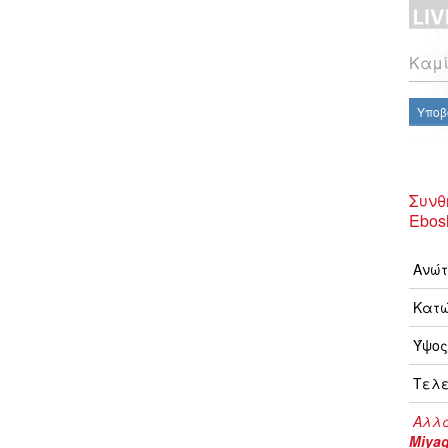
Καμί
Υποβ
Συνθ
Ebos
Ανώτ
Κατώ
Ύψος
Τελε
Αλλα
Miyag