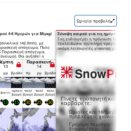
Ωριαία προβολή
ρού 4-6 Ημερών για Miyagi
Σύνοψη καιρού για τις ημέρες 7-16:
Σας ενδιαφέρει η πρόγνωση 16 ημερώ
(συνολικά 142.0mm), με
Ξεκλειδώστε την πλήρη πρόγνωση και
αρασκευή απόγευμα. Πολύ
ακόμη λειτουργίες γίνοντας μέλος Pro
°C Παρασκευή απόγευμα,
πόγευμα). Θα αυξηθεί η
τριοι άνεμοι Α Πέμπτη
Πέμπτη
Παρασκευή
Παρασκευή απόγευμα).
13
14
Snow
Pro
μμ
βράδυ
πμ
μμ
βράδυ
αρκετή
πολύ
πολύ
πολύ
βρον­τές
βροχή
βροχή
βροχή
βροχή
Γίνετε προπονητή και
καρβάρετε:
15
15
30
25
30
Ωριαίες και 16ήμερες
προβλέψεις χιονιού
Γρήγορη περιήγηση χωρίς
διαφημίσεις