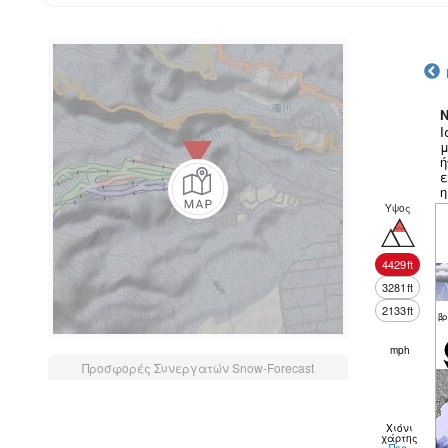
N
Ι
μ
ή
ε
η
α
Υψος
Τ
4429
ft
3281
ft
2133
ft
βρ
mph
Προσφορές Συνεργατών Snow-Forecast
Χιόνι
χάρτης
Περ.