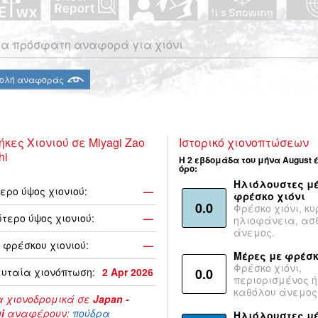
α πρόσφατη αναφορά για χιόνι
ολή αναφοράς
ήκες Χιονιού σε Miyagi Zao
Ιστορικό χιονοπτώσεων
hi
Η 2 εβδομάδα του μήνα August 
όρο:
Ηλιόλουστες μέ
ερο ύψος χιονιού:
—
φρέσκο χιόνι
0.0
Φρέσκο χιόνι, κυ
τερο ύψος χιονιού:
—
ηλιοφάνεια, ασ
άνεμος.
 φρέσκου χιονιού:
—
Μέρες με φρέσκ
Φρέσκο χιόνι,
υταία χιονόπτωση:
2 Apr 2026
0.0
περιορισμένος ή
καθόλου άνεμος
 χιονοδρομικά σε
Japan -
i
αναφέρουν:
πούδρα
Ηλιόλουστες μ