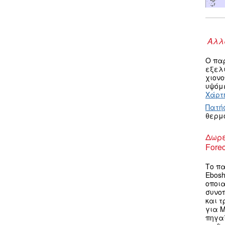
Αλλα
Ο πα
εξελ
χιον
υψόμε
Χάρτη
Πατή
θερμ
Δωρε
Forec
Το πα
Ebosh
οποια
συνο
και τ
για M
πηγαί