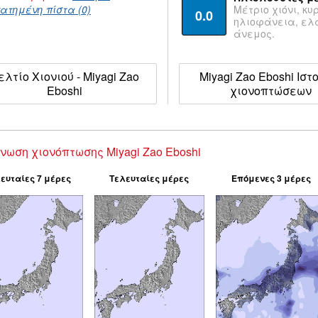
ατημένη πίστα (0)
Μέτριο χιόνι, κυ
0.0
ηλιοφάνεια, ε
άνεμος.
ελτίο Χιονιού - Miyagi Zao
Miyagi Zao Eboshi Ιστ
Eboshi
χιονοπτώσεων
νωση χιονόπτωσης Miyagi Zao Eboshi
ευταίες 7 μέρες
Τελευταίες μέρες
Επόμενες 3 μέρες