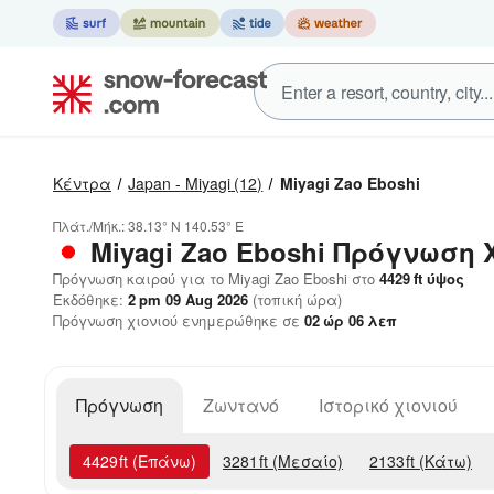
Κέντρα
Japan - Miyagi
(12)
Miyagi Zao Eboshi
Πλάτ./Μήκ.:
38.13° N
140.53° E
Miyagi Zao Eboshi
Πρόγνωση Χ
Πρόγνωση καιρού για το Miyagi Zao Eboshi στο
4429
ft
ύψος
Εκδόθηκε:
2 pm 09 Aug 2026
(τοπική ώρα)
Πρόγνωση χιονιού ενημερώθηκε σε
02
ώρ
06
λεπ
Πρόγνωση
Ζωντανό
Ιστορικό χιονιού
4429
ft
(Επάνω)
3281
ft
(Μεσαίο)
2133
ft
(Κάτω)