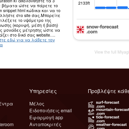
guration κι ακολουθήστε τα 3
 βήματα ώστε να πάρετε το
m snippet html κώδικα και να το
λλήστε στο site σας.Μπορείτε
ιλέξετε το υψόμετρο της
ωσης (κορυφή, μέση ή βάση)
ις μονάδες μέτρησης ώστε να
άζει στο δικό σας website….
στε εδώ για να λάβετε τον
κα
View the full Miyag
Υπηρεσίες
Προβλέψτε κάθ
έντρα
Μέλος
Ειδοποιήσεις email
Εφαρμογή app
teroom
Ανταποκριτές