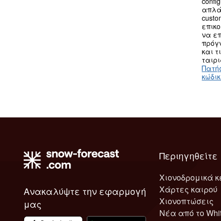
confi
απλά
custo
επικο
να επ
πρόγν
και τ
ταιρι
Πατή
κώδι
Περιηγηθείτε
Χιονοδρομικά κ
Χάρτες καιρού
Ανακαλύψτε την εφαρμογή
Χιονοπτώσεις
μας
Νέα από το Whi