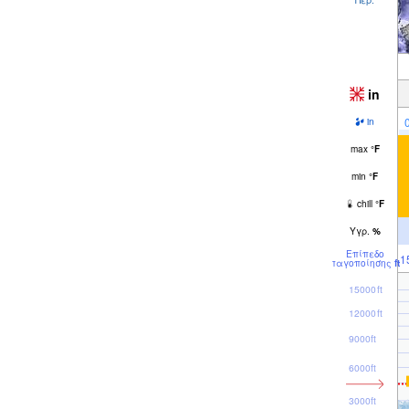
in
in
max
°
F
min
°
F
chill
°
F
Υγρ.
%
Επίπεδο
1
παγοποίησης
ft
15000ft
12000ft
9000ft
6000ft
3000ft