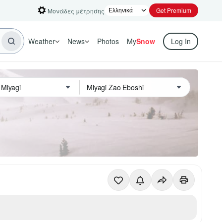
Get Premium
Μονάδες μέτρησης
Weather
News
Photos
My
Snow
Log In