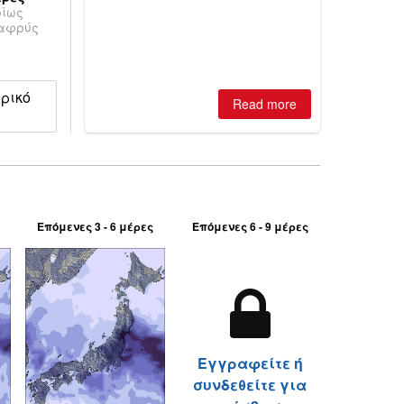
ρίως
best conditions of season so far,
λαφρύς
Australian areas open most terrain of
2026, northern hemisphere down to
two outdoor areas still open.
ορικό
Read more
Επόμενες 3 - 6 μέρες
Επόμενες 6 - 9 μέρες
Εγγραφείτε ή
συνδεθείτε για