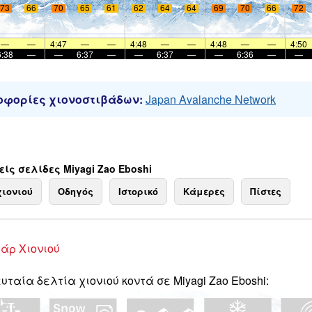
73
66
70
65
61
62
64
64
69
70
66
72
—
—
4:47
—
—
4:48
—
—
4:48
—
—
4:50
6:38
—
—
6:37
—
—
6:37
—
—
6:36
—
—
φορίες χιονοστιβάδων:
Japan Avalanche Network
ίς σελίδες Miyagi Zao Eboshi
χιονιού
Οδηγός
Ιστορικό
Κάμερες
Πίστες
άρ Χιονιού
υταία δελτία χιονιού κοντά σε Miyagi Zao Eboshi: