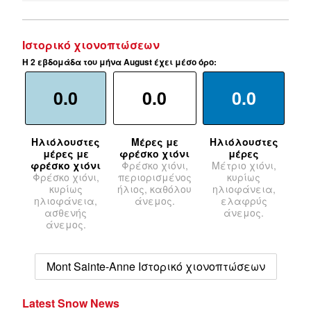
Ιστορικό χιονοπτώσεων
Η 2 εβδομάδα του μήνα August έχει μέσο όρο:
0.0
0.0
0.0
Ηλιόλουστες
Μέρες με
Ηλιόλουστες
μέρες με
φρέσκο χιόνι
μέρες
φρέσκο χιόνι
Φρέσκο χιόνι,
Μέτριο χιόνι,
Φρέσκο χιόνι,
περιορισμένος
κυρίως
κυρίως
ήλιος, καθόλου
ηλιοφάνεια,
ηλιοφάνεια,
άνεμος.
ελαφρύς
ασθενής
άνεμος.
άνεμος.
Mont Sainte-Anne Ιστορικό χιονοπτώσεων