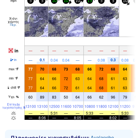
mph
5
5
10
10
10
15
5
5
10
1
Χιόνι
χάρτης
Περ.
in
—
—
—
—
—
—
—
—
—
0.1
0.3
—
0.04
0.04
—
—
0.08
0.08
0.
in
77
70
68
73
68
66
72
68
64
7
max
°
F
77
64
66
72
63
64
68
61
63
6
min
°
F
77
64
66
72
61
64
68
61
63
6
chill
°
F
60
89
83
50
64
66
62
96
79
5
Υγρ.
%
Επίπεδο
13100
13100
12500
11600
10700
10800
11800
12100
11200
97
παγοποίησης
ft
—
—
5:31
—
—
5:33
—
—
5:33
—
8:06
—
—
8:05
—
—
8:02
—
Πληροφορίες χιονοστιβάδων:
Avalanche