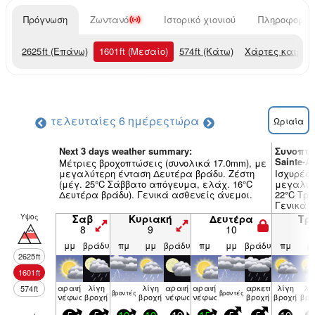
Πρόγνωση
Ζωντανό
Ιστορικό χιονιού
Πληροφορίες
2625
ft
(Επάνω)
1601
ft
(Μεσαίο)
574
ft
(Κάτω)
Χάρτες καιρού
τελευταίες 6 ημέρες
τώρα
Ωριαία
Next 3 days weather summary:
Συνοπτι
Sainte-A
Μέτριες βροχοπτώσεις (συνολικά 17.0mm), με
μεγαλύτερη ένταση Δευτέρα βράδυ. Ζέστη
Ισχυρές 
(μέγ. 25°C Σάββατο απόγευμα, ελάχ. 16°C
μεγαλύτ
Δευτέρα βράδυ). Γενικά ασθενείς άνεμοι.
22°C Τρί
Γενικά 
Υψος
Σαβ
Κυριακή
Δευτέρα
Τρί
8
9
10
1
μμ
βράδυ
πμ
μμ
βράδυ
πμ
μμ
βράδυ
πμ
μ
2625
ft
1601
ft
αραιή
λίγη
λίγη
αραιή
αραιή
αρκετή
λίγη
λί
574
ft
βρον­τές
βρον­τές
νέφωση
βροχή
βροχή
νέφωση
νέφωση
βροχή
βροχή
βρο