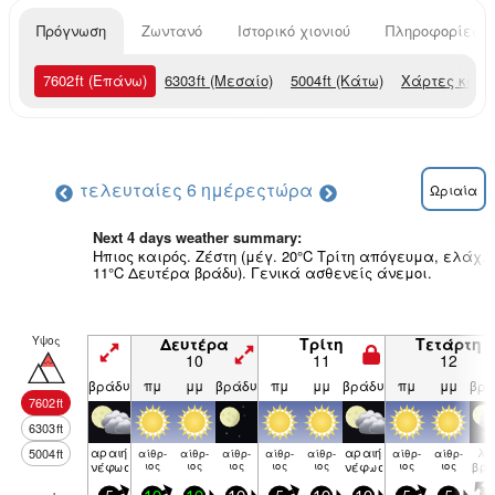
Πρόγνωση
Ζωντανό
Ιστορικό χιονιού
Πληροφορίες χ
7602
ft
(Επάνω)
6303
ft
(Μεσαίο)
5004
ft
(Κάτω)
Χάρτες καιρ
τελευταίες 6 ημέρες
τώρα
Ωριαία
Next 4 days weather summary:
Ηπιος καιρός. Ζέστη (μέγ. 20°C Τρίτη απόγευμα, ελάχ.
11°C Δευτέρα βράδυ). Γενικά ασθενείς άνεμοι.
Υψος
Δευτέρα
Τρίτη
Τετάρτη
10
11
12
βράδυ
πμ
μμ
βράδυ
πμ
μμ
βράδυ
πμ
μμ
βρά
7602
ft
6303
ft
αραιή
αραιή
λί
5004
ft
αίθρ­
αίθρ­
αίθρ­
αίθρ­
αίθρ­
αίθρ­
αίθρ­
νέφωση
ιος
ιος
ιος
ιος
ιος
νέφωση
ιος
ιος
βρο