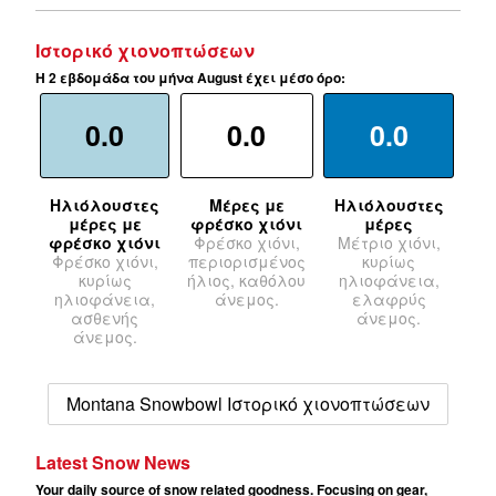
Ιστορικό χιονοπτώσεων
Η 2 εβδομάδα του μήνα August έχει μέσο όρο:
0.0
0.0
0.0
Ηλιόλουστες
Μέρες με
Ηλιόλουστες
μέρες με
φρέσκο χιόνι
μέρες
φρέσκο χιόνι
Φρέσκο χιόνι,
Μέτριο χιόνι,
Φρέσκο χιόνι,
περιορισμένος
κυρίως
κυρίως
ήλιος, καθόλου
ηλιοφάνεια,
ηλιοφάνεια,
άνεμος.
ελαφρύς
ασθενής
άνεμος.
άνεμος.
Montana Snowbowl Ιστορικό χιονοπτώσεων