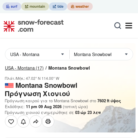
USA - Montana
(17)
Montana Snowbowl
Πλάτ./Μήκ.:
47.02° N
114.00° W
Montana Snowbowl
Πρόγνωση Χιονιού
Πρόγνωση καιρού για το Montana Snowbowl στο
7602
ft
ύψος
Εκδόθηκε:
11 pm 09 Aug 2026
(τοπική ώρα)
Πρόγνωση χιονιού ενημερώθηκε σε
03
ώρ
23
λεπ