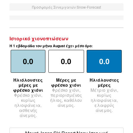
Προσφορές Συνεργατών Snow-Forecast
Ιστορικό χιονοπτώσεων
Η 1 εβδομάδα του μήνα August έχει μέσο όρο:
0.0
0.0
0.0
Ηλιόλουστες
Μέρες με
Ηλιόλουστες
μέρες με
φρέσκο χιόνι
μέρες
φρέσκο χιόνι
Φρέσκο χιόνι,
Μέτριο χιόνι,
Φρέσκο χιόνι,
περιορισμένος
κυρίως
κυρίως
ήλιος, καθόλου
ηλιοφάνεια,
ηλιοφάνεια,
άνεμος.
ελαφρύς
ασθενής
άνεμος.
άνεμος.