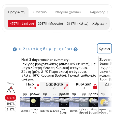
Πρόγνωση
Ζωντανό
Ιστορικό χιονιού
Πληροφορίες χ
4757
ft
(Επάνω)
3937
ft
(Μεσαίο)
3117
ft
(Κάτω)
Χάρτες καιρ
τελευταίες 6 ημέρες
τώρα
Ωριαία
Next 3 days weather summary:
Συνοπτι
Jeans Sk
Ισχυρές βροχοπτώσεις (συνολικά 32.0mm), με
μεγαλύτερη ένταση Κυριακή απόγευμα.
Ισχυρές 
Ζέστη (μέγ. 21°C Παρασκευή απόγευμα,
μεγαλύτε
ελάχ. 16°C Κυριακή βράδυ). Γενικά ασθενείς
καιρός (
άνεμοι.
Τρίτη βρ
(θύελλα
Υψος
Παρ
Σάββατο
Κυριακή
Δευ
από Πέμπ
7
8
9
1
μμ
βράδυ
πμ
μμ
βράδυ
πμ
μμ
βράδυ
πμ
μ
4757
ft
3937
ft
λίγη
αρκετή
λίγη
αραιή
3117
ft
αίθρ­
βρον­τές
βρον­τές
βρον­τές
βρον­τές
βρον
ιος
βροχή
βροχή
βροχή
νέφωση