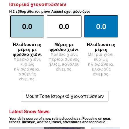
Ιστορικό χιονοπτώσεων
Η 2 εβδομάδα του μήνα August έχει μέσο όρο:
0.0
0.0
0.0
Ηλιόλουστες
Μέρες με
Ηλιόλουστες
μέρες με
φρέσκο χιόνι
μέρες
φρέσκο χιόνι
Φρέσκο χιόνι,
Μέτριο χιόνι,
Φρέσκο χιόνι,
περιορισμένος
κυρίως
κυρίως
ήλιος, καθόλου
ηλιοφάνεια,
ηλιοφάνεια,
άνεμος.
ελαφρύς
ασθενής
άνεμος.
άνεμος.
Mount Tone Ιστορικό χιονοπτώσεων