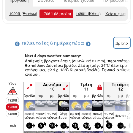
Πρόγνωση
Ζωντανό
Ιστορικό χιονιού
Πληροφορίες χ
1929
ft
(Επάνω)
1706
ft
(Μεσαίο)
1480
ft
(Κάτω)
Χάρτες καιρο
τελευταίες 6 ημέρες
τώρα
Ωριαία
Next 4 days weather summary:
Ασθενείς βροχοπτώσεις (συνολικά 2.0mm), περισσότερο
θα πέσουν Δευτέρα βράδυ. Ζέστη (μέγ. 24°C Δευτέρα
απόγευμα, ελάχ. 18°C Κυριακή βράδυ). Γενικά ασθενεί
άνεμοι.
Υψος
Δευτέρα
Τρίτη
Τετάρτη
10
11
12
βράδυ
πμ
μμ
βράδυ
πμ
μμ
βράδυ
πμ
μμ
βρά
1929
ft
1706
ft
αραιή
πυκνή
πυκνή
λίγη
αραιή
αραιή
πυκνή
πυκνή
λί
1480
ft
βρον­τές
νέφωση
νέφωση
νέφωση
βροχή
νέφωση
νέφωση
νέφωση
νέφωση
βρο
mph
5
5
10
5
10
10
5
5
5
5