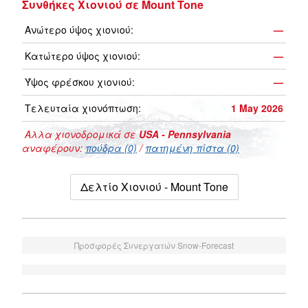
Συνθήκες Χιονιού σε Mount Tone
Ανώτερο ύψος χιονιού:
—
Κατώτερο ύψος χιονιού:
—
Ύψος φρέσκου χιονιού:
—
Τελευταία χιονόπτωση:
1 May 2026
Αλλα χιονοδρομικά σε
USA - Pennsylvania
αναφέρουν:
πούδρα (0)
/
πατημένη πίστα (0)
Δελτίο Χιονιού - Mount Tone
Προσφορές Συνεργατών Snow-Forecast