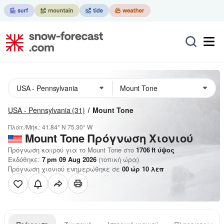
USA - Pennsylvania
(31)
Mount Tone
Πλάτ./Μήκ.:
41.84° N
75.30° W
Mount Tone
Πρόγνωση Χιονιού
Πρόγνωση καιρού για το Mount Tone στο
1706
ft
ύψος
Εκδόθηκε:
7 pm 09 Aug 2026
(τοπική ώρα)
Πρόγνωση χιονιού ενημερώθηκε σε
00
ώρ
10
λεπ