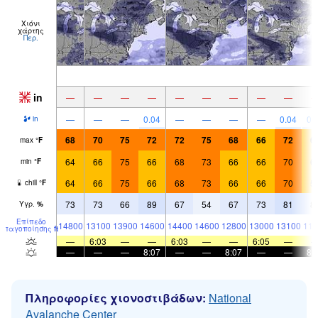
Χιόνι
χάρτης
Περ.
in
—
—
—
—
—
—
—
—
—
—
—
—
0.04
—
—
—
—
0.04
0.
in
68
70
75
72
72
75
68
66
72
6
max
°
F
64
66
75
66
68
73
66
66
70
6
min
°
F
64
66
75
66
68
73
66
66
70
5
chill
°
F
73
73
66
89
67
54
67
73
81
8
Υγρ.
%
Επίπεδο
14800
13100
13900
14600
14400
14600
12800
13000
13100
115
παγοποίησης
ft
—
6:03
—
—
6:03
—
—
6:05
—
—
—
—
8:07
—
—
8:07
—
—
8:
Πληροφορίες χιονοστιβάδων:
National
Avalanche Center