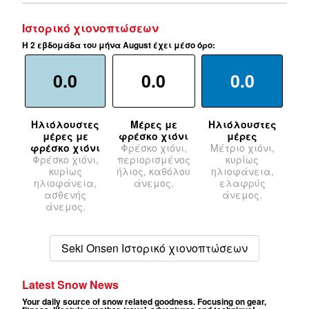
Ιστορικό χιονοπτώσεων
Η 2 εβδομάδα του μήνα August έχει μέσο όρο:
0.0
0.0
0.0
Ηλιόλουστες
Μέρες με
Ηλιόλουστες
μέρες με
φρέσκο χιόνι
μέρες
φρέσκο χιόνι
Φρέσκο χιόνι,
Μέτριο χιόνι,
Φρέσκο χιόνι,
περιορισμένος
κυρίως
κυρίως
ήλιος, καθόλου
ηλιοφάνεια,
ηλιοφάνεια,
άνεμος.
ελαφρύς
ασθενής
άνεμος.
άνεμος.
Seki Onsen Ιστορικό χιονοπτώσεων