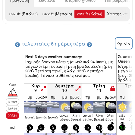
Πρόγνωση
Ζωντανό
Ιστορικό χιονιού
Πληροφορίες χ
3970
ft
(Επάνω)
3461
ft
(Μεσαίο)
2953
ft
(Κάτω)
Χάρτες καιρο
τελευταίες 6 ημέρες
τώρα
Ωριαία
Next 3 days weather summary:
Συνοπτι
Onsen
Ισχυρές βροχοπτώσεις (συνολικά 24.0mm), με
μεγαλύτερη ένταση Τρίτη βράδυ. Ζέστη (μέγ.
Ισχυρές 
23°C Τετάρτη πρωΐ, ελάχ. 15°C Δευτέρα
μεγαλύτ
βράδυ). Γενικά ασθενείς άνεμοι.
(μέγ. 25
βράδυ). 
Υψος
Κυρ
Δευτέρα
Τρίτη
Τετ
9
10
11
1
μμ
βράδυ
πμ
μμ
βράδυ
πμ
μμ
βράδυ
πμ
μ
3970
ft
3461
ft
αραιή
λίγη
αραιή
λίγη
λίγη
λί
2953
ft
αίθρ­
βρον­τές
βρον­τές
βρον­τές
νέφωση
βροχή
νέφωση
βροχή
βροχή
ιος
βρο
mph
5
5
5
5
5
5
10
5
15
1