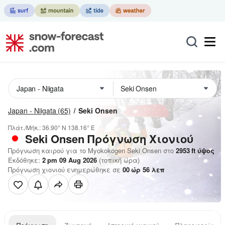
Japan - Niigata
(65)
Seki Onsen
Πλάτ./Μήκ.:
36.90° N
138.16° E
Seki Onsen
Πρόγνωση Χιονιού
Πρόγνωση καιρού για το Myokokogen Seki Onsen στο
2953
ft
ύψος
Εκδόθηκε:
2 pm 09 Aug 2026
(τοπική ώρα)
Πρόγνωση χιονιού ενημερώθηκε σε
00
ώρ
56
λεπ