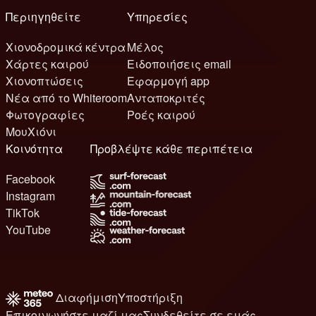
Περιηγηθείτε
Υπηρεσίες
Χιονοδρομικά κέντρα
Μέλος
Χάρτες καιρού
Ειδοποιήσεις email
Χιονοπτώσεις
Εφαρμογή app
Νέα από το Whiteroom
Ανταποκριτές
Φωτογραφίες
Ροές καιρού
ΜουΧιόνι
Κοινότητα
Προβλέψτε κάθε περιπέτεια
Facebook
Instagram
TikTok
YouTube
Διαφήμιση
Υποστήριξη
Επικοινωνήστε μαζί μας
Συνδεθείτε σε εμάς