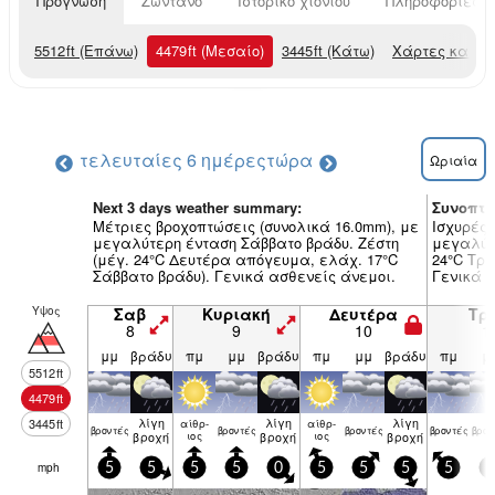
Πρόγνωση
Ζωντανό
Ιστορικό χιονιού
Πληροφορίες χ
5512
ft
(Επάνω)
4479
ft
(Μεσαίο)
3445
ft
(Κάτω)
Χάρτες καιρο
τελευταίες 6 ημέρες
τώρα
Ωριαία
Next 3 days weather summary:
Συνοπτι
Μέτριες βροχοπτώσεις (συνολικά 16.0mm), με
Ισχυρές 
μεγαλύτερη ένταση Σάββατο βράδυ. Ζέστη
μεγαλύτ
(μέγ. 24°C Δευτέρα απόγευμα, ελάχ. 17°C
24°C Τρί
Σάββατο βράδυ). Γενικά ασθενείς άνεμοι.
Γενικά 
Υψος
Σαβ
Κυριακή
Δευτέρα
Τρί
8
9
10
1
μμ
βράδυ
πμ
μμ
βράδυ
πμ
μμ
βράδυ
πμ
μ
5512
ft
4479
ft
λίγη
λίγη
λίγη
3445
ft
αίθρ­
αίθρ­
βρον­τές
βρον­τές
βρον­τές
βρον­τές
βρον
βροχή
ιος
βροχή
ιος
βροχή
mph
5
5
5
5
0
5
5
5
5
5