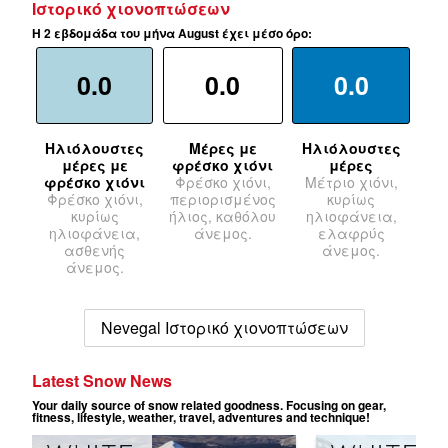
Ιστορικό χιονοπτώσεων
Η 2 εβδομάδα του μήνα August έχει μέσο όρο:
0.0
0.0
0.0
Ηλιόλουστες
Μέρες με
Ηλιόλουστες
μέρες με
φρέσκο χιόνι
μέρες
φρέσκο χιόνι
Φρέσκο χιόνι,
Μέτριο χιόνι,
Φρέσκο χιόνι,
περιορισμένος
κυρίως
κυρίως
ήλιος, καθόλου
ηλιοφάνεια,
ηλιοφάνεια,
άνεμος.
ελαφρύς
ασθενής
άνεμος.
άνεμος.
Nevegal Ιστορικό χιονοπτώσεων