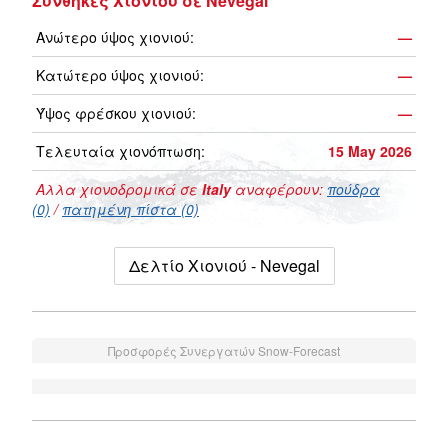
Συνθήκες Χιονιού σε Nevegal
Ανώτερο ύψος χιονιού:
—
Κατώτερο ύψος χιονιού:
—
Ύψος φρέσκου χιονιού:
—
Τελευταία χιονόπτωση:
15 May 2026
Αλλα χιονοδρομικά σε
Italy
αναφέρουν:
πούδρα
(0)
/
πατημένη πίστα (0)
Δελτίο Χιονιού - Nevegal
Προσφορές Συνεργατών Snow-Forecast