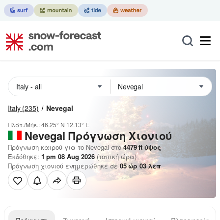
Italy
(235)
Nevegal
Πλάτ./Μήκ.:
46.25° N
12.13° E
Nevegal
Πρόγνωση Χιονιού
Πρόγνωση καιρού για το Nevegal στο
4479
ft
ύψος
Εκδόθηκε:
1 pm 08 Aug 2026
(τοπική ώρα)
Πρόγνωση χιονιού ενημερώθηκε σε
05
ώρ
03
λεπ