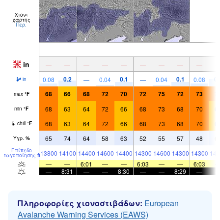
Χιόνι
χάρτης
Περ.
in
—
—
—
—
—
—
—
—
—
0.2
0.1
0.1
0.
0.08
—
0.04
—
0.04
0.08
in
68
66
68
72
70
72
75
72
73
7
max
°
F
68
63
64
72
66
68
73
68
70
6
min
°
F
68
63
64
72
66
68
73
68
70
6
chill
°
F
65
74
64
58
63
52
55
57
48
6
Υγρ.
%
Επίπεδο
13800
14100
14400
14600
14400
14300
14600
14300
14300
143
παγοποίησης
ft
—
—
6:01
—
—
6:03
—
—
6:03
—
8:31
—
—
8:30
—
—
8:29
—
Πληροφορίες χιονοστιβάδων:
European
Avalanche Warning Services (EAWS)