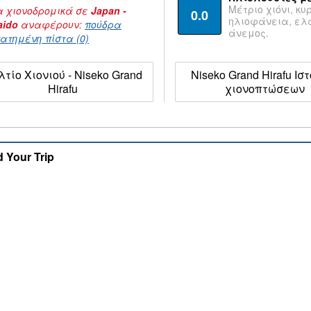
Μέτριο χιόνι, κυ
 χιονοδρομικά σε
Japan -
0.0
ηλιοφάνεια, ε
aido
αναφέρουν:
πούδρα
άνεμος.
ατημένη πίστα (0)
λτίο Χιονιού - Niseko Grand
Niseko Grand Hirafu Ισ
Hirafu
χιονοπτώσεων
d Your Trip