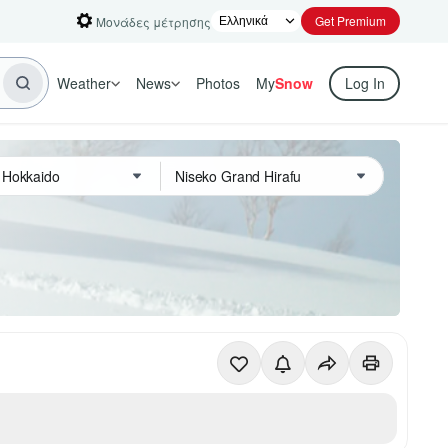
Get Premium
Μονάδες μέτρησης
Weather
News
Photos
My
Snow
Log In