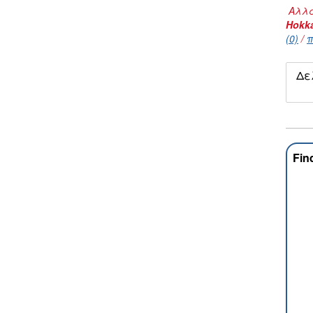
Αλλα
Hokk
(0)
/
π
Δε
Fin