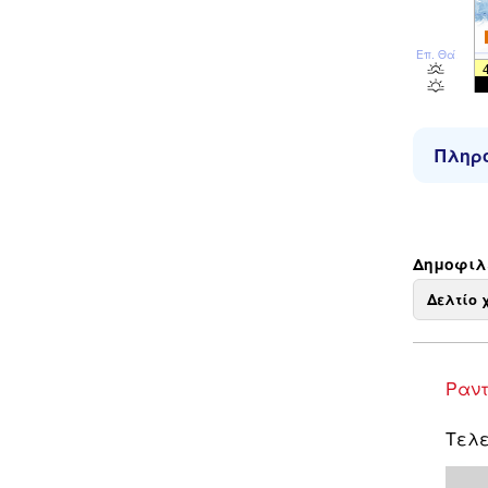
Επ. Θάλ
Πληρο
Δημοφιλε
Δελτίο 
Ραντ
Τελε