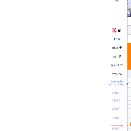
in
in
max
°
F
min
°
F
chill
°
F
Υγρ.
%
Επίπεδο
1
παγοποίησης
ft
15000ft
12000ft
9000ft
6000ft
3000ft