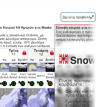
Ωριαία προβολή
ο Καιρού 4-6 Ημερών για Niseko
Σύνοψη καιρού για τις ημέρες 7
Σας ενδιαφέρει η πρόγνωση 16 
ώσεις (συνολικά 13.0mm), με
Ξεκλειδώστε την πλήρη πρόγνωσ
αση Δευτέρα απόγευμα. Ζέστη
ακόμη λειτουργίες γίνοντας μέλο
τη πρωΐ, ελάχ. 15°C Δευτέρα
εί η ένταση των ανέμων (αίθριος
υχροί άνεμοι ΝΑ από Τετάρτη
Τρίτη
Τετάρτη
11
12
Snow
Pr
πμ
μμ
βράδυ
πμ
μμ
βράδυ
λίγη
λίγη
λίγη
αραιή
λίγη
βρον­τές
βροχή
βροχή
βροχή
νέφωση
βροχή
Γίνετε προπονητή και
καρβάρετε:
15
15
20
15
10
25
Ωριαίες και 16ήμερε
προβλέψεις χιονιού
Γρήγορη περιήγηση χ
διαφημίσεις