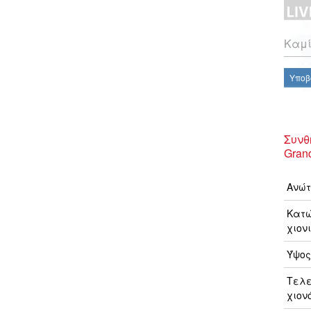
Καμί
Υποβ
Συνθ
Grand
Ανώτ
Κατώ
χιονι
Ύψος
Τελ
χιον