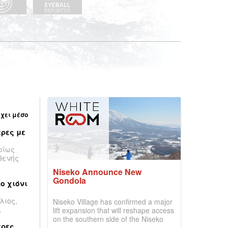
έχει μέσο
ρες με
ρίως
θενής
Niseko Announce New
Gondola
ο χιόνι
λιος,
Niseko Village has confirmed a major
.
lift expansion that will reshape access
on the southern side of the Niseko
έρες
United ski area, with a new gondola