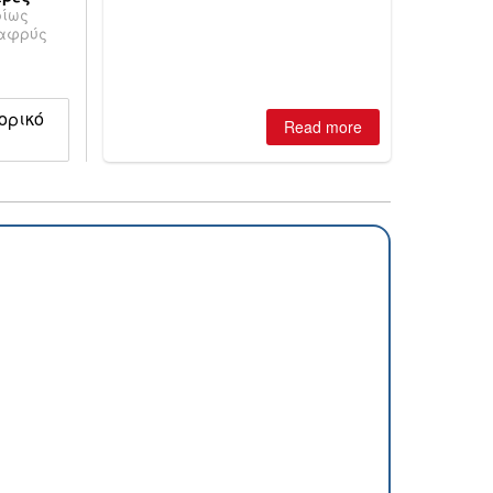
ρίως
scheduled to open next winter and a
λαφρύς
second stage planned for 2027–28.
τορικό
Read more