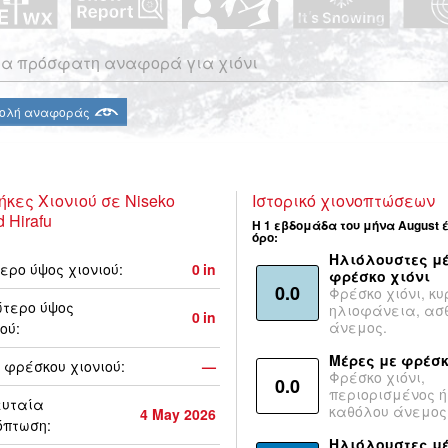
α πρόσφατη αναφορά για χιόνι
ολή αναφοράς
ήκες Χιονιού σε Niseko
Ιστορικό χιονοπτώσεων
 Hirafu
Η 1 εβδομάδα του μήνα August 
όρο:
Ηλιόλουστες μέ
ερο ύψος χιονιού:
0
in
φρέσκο χιόνι
0.0
Φρέσκο χιόνι, κυ
τερο ύψος
ηλιοφάνεια, ασ
0
in
άνεμος.
ού:
Μέρες με φρέσκ
 φρέσκου χιονιού:
—
Φρέσκο χιόνι,
0.0
περιορισμένος ή
ευταία
καθόλου άνεμος
4 May 2026
όπτωση:
Ηλιόλουστες μ