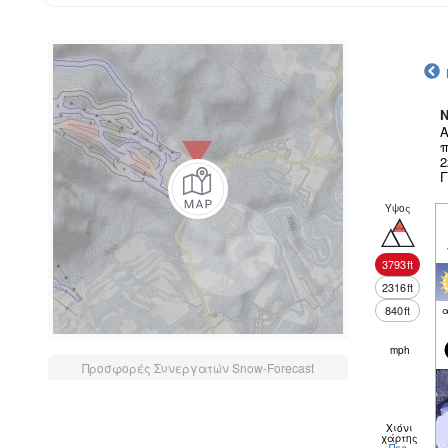
N
Α
π
2
Γ
Υψος
3793
ft
2316
ft
840
ft
α
mph
Προσφορές Συνεργατών Snow-Forecast
Χιόνι
χάρτης
Περ.