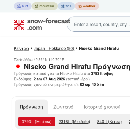
Κέντρα
Japan - Hokkaido
(80)
Niseko Grand Hirafu
Πλάτ./Μήκ.:
42.86° N
140.70° E
Niseko Grand Hirafu
Πρόγνωση
Πρόγνωση καιρού για το Niseko Hirafu στο
3793
ft
ύψος
Εκδόθηκε:
2 am 07 Aug 2026
(τοπική ώρα)
Πρόγνωση χιονιού ενημερώθηκε σε
02
ώρ
40
λεπ
Πρόγνωση
Ζωντανό
Ιστορικό χιονιού
3793
ft
(Επάνω)
2316
ft
(Μεσαίο)
840
ft
(Κάτω)