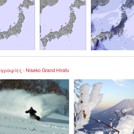
γραφίες - Niseko Grand Hirafu