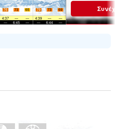
Συνέχεια
76
73
65
79
73
69
4:37
—
—
4:39
—
—
—
6:45
—
—
6:44
—