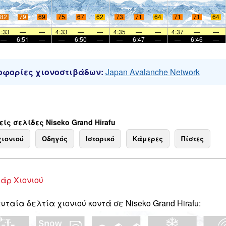
82
79
69
75
67
62
73
71
64
71
71
64
4:33
—
—
4:33
—
—
4:35
—
—
4:37
—
—
—
6:51
—
—
6:50
—
—
6:47
—
—
6:46
—
φορίες χιονοστιβάδων:
Japan Avalanche Network
ίς σελίδες Niseko Grand Hirafu
χιονιού
Οδηγός
Ιστορικό
Κάμερες
Πίστες
άρ Χιονιού
υταία δελτία χιονιού κοντά σε Niseko Grand Hirafu: