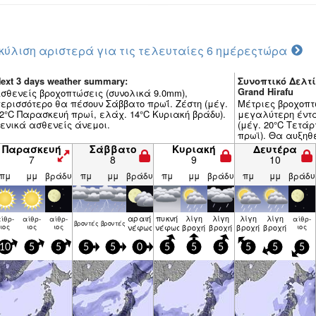
κύλιση αριστερά για τις τελευταίες 6 ημέρες
τώρα
ext 3 days weather summary:
Συνοπτικό Δελτί
Grand Hirafu
σθενείς βροχοπτώσεις (συνολικά 9.0mm),
ερισσότερο θα πέσουν Σάββατο πρωΐ. Ζέστη (μέγ.
Μέτριες βροχοπτ
2°C Παρασκευή πρωί, ελάχ. 14°C Κυριακή βράδυ).
μεγαλύτερη έντ
ενικά ασθενείς άνεμοι.
(μέγ. 20°C Τετάρ
πρωϊ). Θα αυξηθ
Δευτέρα πρωϊ, ψ
Παρασκευή
Σάββατο
Κυριακή
Δευτέρα
βράδυ).
7
8
9
10
πμ
μμ
βράδυ
πμ
μμ
βράδυ
πμ
μμ
βράδυ
πμ
μμ
βράδυ
αραιή
πυκνή
λίγη
λίγη
λίγη
λίγη
ίθρ­
αίθρ­
αίθρ­
αίθρ­
βρον­τές
βρον­τές
ιος
ιος
ιος
νέφωση
νέφωση
βροχή
βροχή
βροχή
βροχή
ιος
10
5
5
5
5
0
5
5
5
5
5
5