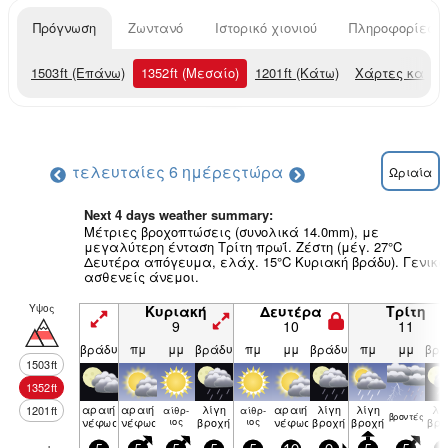
Πρόγνωση
Ζωντανό
Ιστορικό χιονιού
Πληροφορίες χ
1503
ft
(Επάνω)
1352
ft
(Μεσαίο)
1201
ft
(Κάτω)
Χάρτες καιρο
τελευταίες 6 ημέρες
τώρα
Ωριαία
Next 4 days weather summary:
Μέτριες βροχοπτώσεις (συνολικά 14.0mm), με
μεγαλύτερη ένταση Τρίτη πρωΐ. Ζέστη (μέγ. 27°C
Δευτέρα απόγευμα, ελάχ. 15°C Κυριακή βράδυ). Γενικά
ασθενείς άνεμοι.
Υψος
Κυριακή
Δευτέρα
Τρίτη
9
10
11
βράδυ
πμ
μμ
βράδυ
πμ
μμ
βράδυ
πμ
μμ
βρά
1503
ft
1352
ft
αραιή
αραιή
λίγη
αραιή
λίγη
λίγη
λί
1201
ft
αίθρ­
αίθρ­
βρον­τές
νέφωση
νέφωση
ιος
βροχή
ιος
νέφωση
βροχή
βροχή
βρο