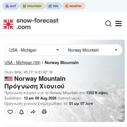
USA - Michigan
(39)
Norway Mountain
Πλάτ./Μήκ.:
45.77° N
87.92° W
Norway Mountain
Πρόγνωση Χιονιού
Πρόγνωση καιρού για το Norway Mountain στο
1352
ft
ύψος
Εκδόθηκε:
12 am 09 Aug 2026
(τοπική ώρα)
Πρόγνωση χιονιού ενημερώθηκε σε
01
ώρ
07
λεπ