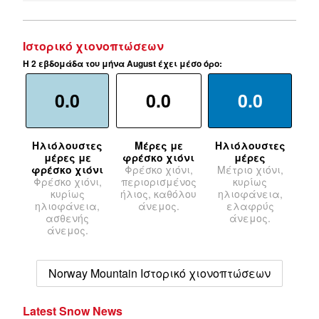
Ιστορικό χιονοπτώσεων
Η 2 εβδομάδα του μήνα August έχει μέσο όρο:
0.0
0.0
0.0
Ηλιόλουστες
Μέρες με
Ηλιόλουστες
μέρες με
φρέσκο χιόνι
μέρες
φρέσκο χιόνι
Φρέσκο χιόνι,
Μέτριο χιόνι,
Φρέσκο χιόνι,
περιορισμένος
κυρίως
κυρίως
ήλιος, καθόλου
ηλιοφάνεια,
ηλιοφάνεια,
άνεμος.
ελαφρύς
ασθενής
άνεμος.
άνεμος.
Norway Mountain Ιστορικό χιονοπτώσεων