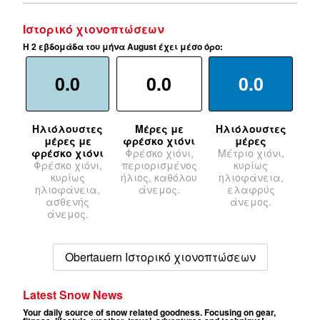
Ιστορικό χιονοπτώσεων
Η 2 εβδομάδα του μήνα August έχει μέσο όρο:
0.0
0.0
0.0
Ηλιόλουστες
Μέρες με
Ηλιόλουστες
μέρες με
φρέσκο χιόνι
μέρες
φρέσκο χιόνι
Φρέσκο χιόνι,
Μέτριο χιόνι,
Φρέσκο χιόνι,
περιορισμένος
κυρίως
κυρίως
ήλιος, καθόλου
ηλιοφάνεια,
ηλιοφάνεια,
άνεμος.
ελαφρύς
ασθενής
άνεμος.
άνεμος.
Obertauern Ιστορικό χιονοπτώσεων