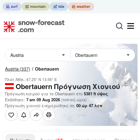
Austria
(337)
Obertauern
Πλάτ./Μήκ.:
47.25° N
13.56° E
Obertauern
Πρόγνωση Χιονιού
Πρόγνωση καιρού για το Obertauern στο
5381
ft
ύψος
Εκδόθηκε:
7 am 09 Aug 2026
(τοπική ώρα)
Πρόγνωση χιονιού ενημερώθηκε σε
00
ώρ
47
λεπ