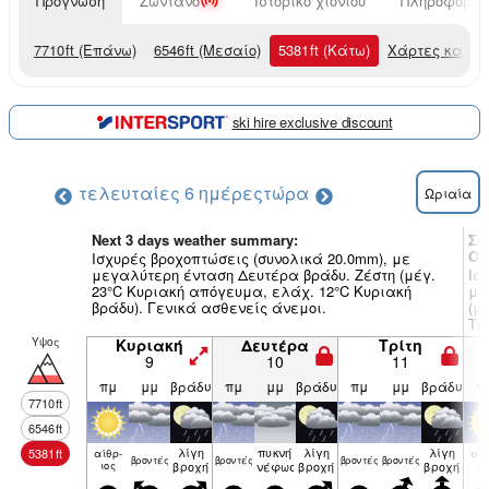
Πρόγνωση
Ζωντανό
Ιστορικό χιονιού
Πληροφορίες
7710
ft
(Επάνω)
6546
ft
(Μεσαίο)
5381
ft
(Κάτω)
Χάρτες καιρο
ski hire exclusive discount
τελευταίες 6 ημέρες
τώρα
Ωριαία
Next 3 days weather summary:
Συ
Ob
Ισχυρές βροχοπτώσεις (συνολικά 20.0mm), με
μεγαλύτερη ένταση Δευτέρα βράδυ. Ζέστη (μέγ.
Ισ
23°C Κυριακή απόγευμα, ελάχ. 12°C Κυριακή
με
βράδυ). Γενικά ασθενείς άνεμοι.
(μ
Τε
Υψος
Κυριακή
Δευτέρα
Τρίτη
9
10
11
πμ
μμ
βράδυ
πμ
μμ
βράδυ
πμ
μμ
βράδυ
π
7710
ft
6546
ft
λίγη
πυκνή
λίγη
λίγη
5381
ft
αίθρ­
αίθ
βρον­τές
βρον­τές
βρον­τές
βρον­τές
ιος
βροχή
νέφωση
βροχή
βροχή
ιο