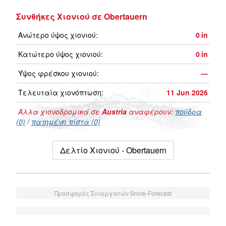
Συνθήκες Χιονιού σε Obertauern
Ανώτερο ύψος χιονιού:
0
in
Κατώτερο ύψος χιονιού:
0
in
Ύψος φρέσκου χιονιού:
—
Τελευταία χιονόπτωση:
11 Jun 2026
Αλλα χιονοδρομικά σε
Austria
αναφέρουν:
πούδρα
(0)
/
πατημένη πίστα (0)
Δελτίο Χιονιού - Obertauern
Προσφορές Συνεργατών Snow-Forecast