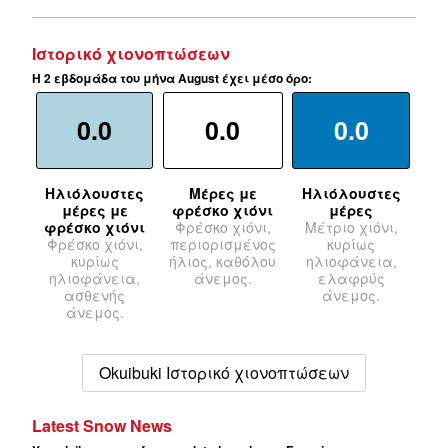
Ιστορικό χιονοπτώσεων
Η 2 εβδομάδα του μήνα August έχει μέσο όρο:
0.0
0.0
0.0
Ηλιόλουστες
Μέρες με
Ηλιόλουστες
μέρες με
φρέσκο χιόνι
μέρες
φρέσκο χιόνι
Φρέσκο χιόνι,
Μέτριο χιόνι,
Φρέσκο χιόνι,
περιορισμένος
κυρίως
κυρίως
ήλιος, καθόλου
ηλιοφάνεια,
ηλιοφάνεια,
άνεμος.
ελαφρύς
ασθενής
άνεμος.
άνεμος.
Okuibuki Ιστορικό χιονοπτώσεων