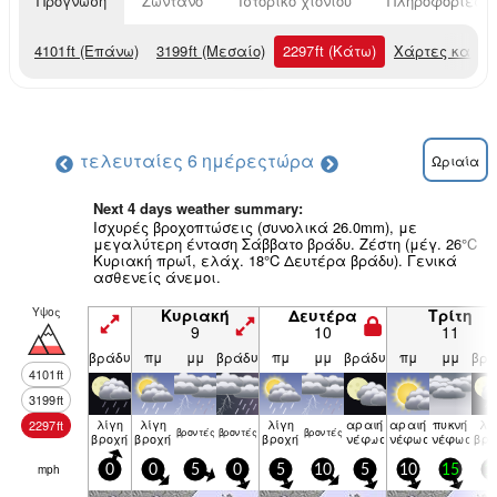
Πρόγνωση
Ζωντανό
Ιστορικό χιονιού
Πληροφορίες χ
4101
ft
(Επάνω)
3199
ft
(Μεσαίο)
2297
ft
(Κάτω)
Χάρτες καιρο
τελευταίες 6 ημέρες
τώρα
Ωριαία
Next 4 days weather summary:
Ισχυρές βροχοπτώσεις (συνολικά 26.0mm), με
μεγαλύτερη ένταση Σάββατο βράδυ. Ζέστη (μέγ. 26°C
Κυριακή πρωΐ, ελάχ. 18°C Δευτέρα βράδυ). Γενικά
ασθενείς άνεμοι.
Υψος
Κυριακή
Δευτέρα
Τρίτη
9
10
11
βράδυ
πμ
μμ
βράδυ
πμ
μμ
βράδυ
πμ
μμ
βρά
4101
ft
3199
ft
λίγη
λίγη
λίγη
αραιή
αραιή
πυκνή
λί
2297
ft
βρον­τές
βρον­τές
βρον­τές
βροχή
βροχή
βροχή
νέφωση
νέφωση
νέφωση
βρο
mph
0
0
5
0
5
10
5
10
15
1