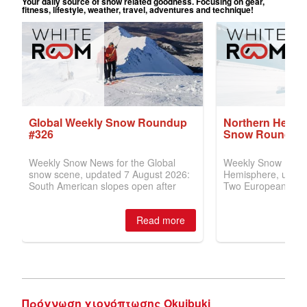
Πρόγνωση χιονόπτωσης Okuibuki