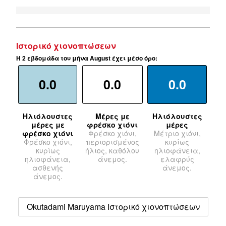
Ιστορικό χιονοπτώσεων
Η 2 εβδομάδα του μήνα August έχει μέσο όρο:
0.0
0.0
0.0
Ηλιόλουστες
Μέρες με
Ηλιόλουστες
μέρες με
φρέσκο χιόνι
μέρες
φρέσκο χιόνι
Φρέσκο χιόνι,
Μέτριο χιόνι,
Φρέσκο χιόνι,
περιορισμένος
κυρίως
κυρίως
ήλιος, καθόλου
ηλιοφάνεια,
ηλιοφάνεια,
άνεμος.
ελαφρύς
ασθενής
άνεμος.
άνεμος.
Okutadami Maruyama Ιστορικό χιονοπτώσεων