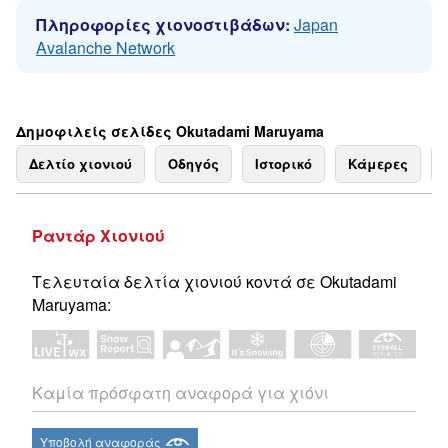
Πληροφορίες χιονοστιβάδων:
Japan
Avalanche Network
Δημοφιλείς σελίδες Okutadami Maruyama
Δελτίο χιονιού
Οδηγός
Ιστορικό
Κάμερες
Ραντάρ Χιονιού
Τελευταία δελτία χιονιού κοντά σε Okutadami
Maruyama:
Καμία πρόσφατη αναφορά για χιόνι
Υποβολή αναφοράς