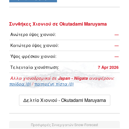
Συνθήκες Χιονιού σε Okutadami Maruyama
Ανώτερο ύψος χιονιού:
—
Κατώτερο ύψος χιονιού:
—
Ύψος φρέσκου χιονιού:
—
Τελευταία χιονόπτωση:
7 Apr 2026
Αλλα χιονοδρομικά σε
Japan - Niigata
αναφέρουν:
πούδρα (0)
/
πατημένη πίστα (0)
Δελτίο Χιονιού - Okutadami Maruyama
Προσφορές Συνεργατών Snow-Forecast