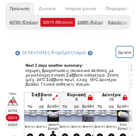
Πρόγνωση
Ζωντανό
Ιστορικό χιονιού
Πληροφορίες χ
4075
ft
(Επάνω)
3251
ft
(Μεσαίο)
2428
ft
(Κάτω)
Χάρτες καιρο
τελευταίες 6 ημέρες
τώρα
Ωριαία
Next 3 days weather summary:
Συ
Ok
Ισχυρές βροχοπτώσεις (συνολικά 44.0mm), με
μεγαλύτερη ένταση Σάββατο απόγευμα. Ζέστη
Ισ
(μέγ. 24°C Σάββατο πρωΐ, ελάχ. 16°C Δευτέρα
με
βράδυ). Γενικά ασθενείς άνεμοι.
23
Γε
Υψος
Σάββατο
Κυριακή
Δευτέρα
8
9
10
πμ
μμ
βράδυ
πμ
μμ
βράδυ
πμ
μμ
βράδυ
π
4075
ft
3251
ft
αρκετή
λίγη
λί
2428
ft
βρον­τές
βρον­τές
βρον­τές
βρον­τές
βρον­τές
βρον­τές
βρον­τές
βροχή
βροχή
βρο