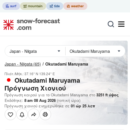
Japan - Niigata
(65)
Okutadami Maruyama
Πλάτ./Μήκ.:
37.16° N
139.24° E
Okutadami Maruyama
Πρόγνωση Χιονιού
Πρόγνωση καιρού για το Okutadami Maruyama στο
3251
ft
ύψος
Εκδόθηκε:
8 am 08 Aug 2026
(τοπική ώρα)
Πρόγνωση χιονιού ενημερώθηκε σε
01
ώρ
25
λεπ