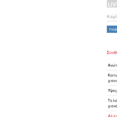
Καμί
Υποβ
Συνθ
Ανώτ
Κατώ
χιονι
Ύψος
Τελ
χιον
Αλλα