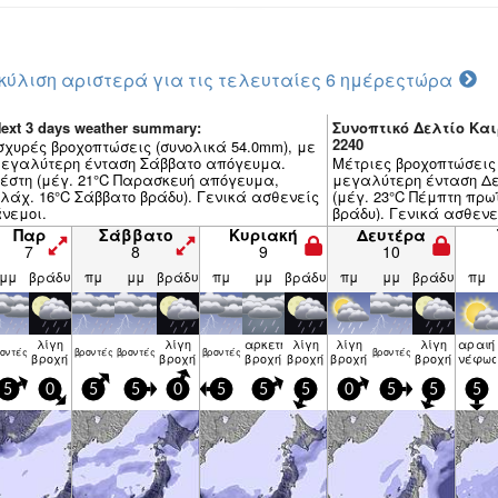
κύλιση αριστερά για τις τελευταίες 6 ημέρες
τώρα
ext 3 days weather summary:
Συνοπτικό Δελτίο Και
2240
σχυρές βροχοπτώσεις (συνολικά 54.0mm), με
εγαλύτερη ένταση Σάββατο απόγευμα.
Μέτριες βροχοπτώσεις 
έστη (μέγ. 21°C Παρασκευή απόγευμα,
μεγαλύτερη ένταση Δ
λάχ. 16°C Σάββατο βράδυ). Γενικά ασθενείς
(μέγ. 23°C Πέμπτη πρω
νεμοι.
βράδυ). Γενικά ασθενε
Παρ
Σάββατο
Κυριακή
Δευτέρα
7
8
9
10
μμ
βράδυ
πμ
μμ
βράδυ
πμ
μμ
βράδυ
πμ
μμ
βράδυ
πμ
λίγη
λίγη
αρκετή
λίγη
λίγη
λίγη
αραιή
ον­τές
βρον­τές
βρον­τές
βρον­τές
βρον­τές
βροχή
βροχή
βροχή
βροχή
βροχή
βροχή
νέφωσ
5
0
5
5
0
5
5
5
0
5
5
5