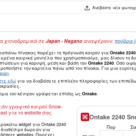
Ανεβάστε νέα φωτογ
 χιονοδρομικά σε
Japan - Nagano
αναφέρουν:
πούδρα (
ραπάνω πίνακας παρέχει τη πρόγνωση καιρού για
Ontake 2240
ιγμένα καιρικά μοντέλα που χρησιμοποιούμε, μας δίνουν τη 
οπτώσεων για κορυφή, μέση και βάση του
Ontake 2240
. Οσο αφο
μοποιήστε την καρτέλα πάνω από τον πίνακα. Για μια ευρύτε
apan
.
στε εδώ
για να διαβάσετε επιπλέον πληροφορίες των επιπέδω
οκρασίες.
νομα του κέντρου γράφεται επίσης ως
Ontake
.
άν γραφικό καιρού Snow-
ast για το website σας
ρακάτω widget για Ontake 2240
ι διαθέσιμο δωρεάν για
δήποτε websites. Παρέχει