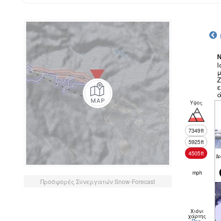
N
Ι
μ
Ζ
ε
ά
Υψος
7349
ft
5925
ft
4505
ft
βρ
mph
Προσφορές Συνεργατών Snow-Forecast
Χιόνι
χάρτης
Περ.