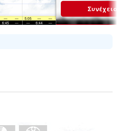
Συνέχεια
—
—
5:05
—
—
6:45
—
—
6:44
—