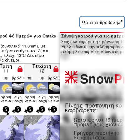
Ωριαία προβολή
ρού 4-6 Ημερών για Ontake
Σύνοψη καιρού για τις ημέρες 7-16:
Σας ενδιαφέρει η πρόγνωση 16 ημερώ
(συνολικά 11.0mm), με
Ξεκλειδώστε την πλήρη πρόγνωση και
ευτέρα απόγευμα. Ζέστη
ακόμη λειτουργίες γίνοντας μέλος Pro
ΐ, ελάχ. 13°C Δευτέρα
ίς άνεμοι.
Τρίτη
Τετάρτη
11
12
Snow
Pro
μμ
βράδυ
πμ
μμ
βράδυ
αραιή
λίγη
αραιή
λίγη
αραιή
η
νέφωση
βροχή
νέφωση
βροχή
νέφωση
Γίνετε προπονητή και
καρβάρετε:
5
5
5
5
5
Ωριαίες και 16ήμερες
προβλέψεις χιονιού
Γρήγορη περιήγηση χωρίς
διαφημίσεις