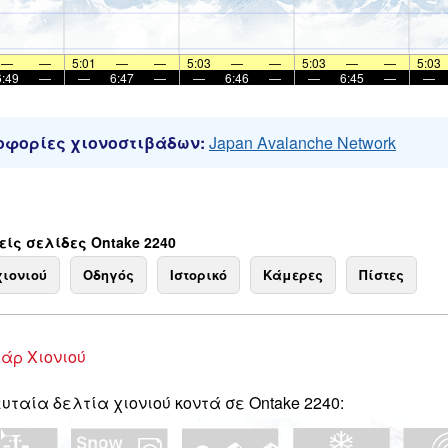
—
—
5:01
—
—
5:03
—
—
5:03
—
—
5:03
6:49
—
—
6:47
—
—
6:46
—
—
6:45
—
—
φορίες χιονοστιβάδων:
Japan Avalanche Network
ίς σελίδες Ontake 2240
χιονιού
Οδηγός
Ιστορικό
Κάμερες
Πίστες
άρ Χιονιού
υταία δελτία χιονιού κοντά σε Ontake 2240: