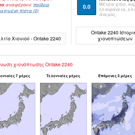
Μέτριο χιόνι, κυ
no
αναφέρουν:
πούδρα
0.0
ηλιοφάνεια, ε
ατημένη πίστα (0)
άνεμος.
Ontake 2240 Ιστορι
λτίο Χιονιού - Ontake 2240
χιονοπτώσεων
νωση χιονόπτωσης Ontake 2240
ευταίες 7 μέρες
Τελευταίες μέρες
Επόμενες 3 μέρες