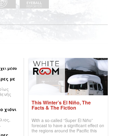
έχει μέσο
ρες με
ρίως
θενής
This Winter’s El Niño, The
Facts & The Fiction
ο χιόνι
λιος,
With a so-called “Super El Niño”
.
forecast to have a significant effect on
the regions around the Pacific this
έρες
winter, the question skiers are asking