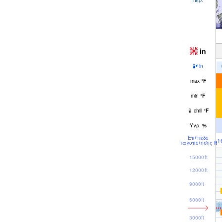
in
in
max
°
F
min
°
F
chill
°
F
Υγρ.
%
Επίπεδο
1
παγοποίησης
ft
15000ft
12000ft
9000ft
6000ft
3000ft