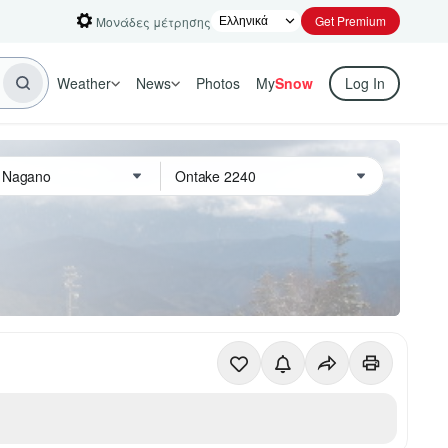
Get Premium
Μονάδες μέτρησης
Weather
News
Photos
My
Snow
Log In