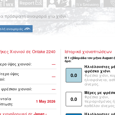
α πρόσφατη αναφορά για χιόνι
ολή αναφοράς
ήκες Χιονιού σε Ontake 2240
Ιστορικό χιονοπτώσεων
Η 1 εβδομάδα του μήνα August 
όρο:
ερο ύψος χιονιού:
—
Ηλιόλουστες μέ
φρέσκο χιόνι
τερο ύψος
0.0
Φρέσκο χιόνι, κυ
—
ού:
ηλιοφάνεια, ασ
άνεμος.
 φρέσκου χιονιού:
—
Μέρες με φρέσκ
Φρέσκο χιόνι,
0.0
ευταία
1 May 2026
περιορισμένος ή
όπτωση:
καθόλου άνεμος
 χιονοδρομικά σε
Japan -
Ηλιόλουστες μ