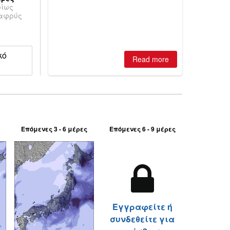
ρίως
is simple: book now or wait, and
λαφρύς
where are the best odds?
κό
Read more
Επόμενες 3 - 6 μέρες
Επόμενες 6 - 9 μέρες
Εγγραφείτε ή
συνδεθείτε για