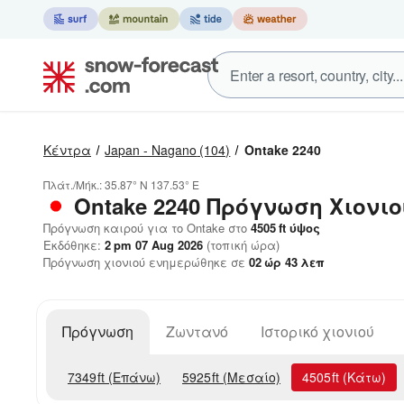
Κέντρα
Japan - Nagano
(104)
Ontake 2240
Πλάτ./Μήκ.:
35.87° N
137.53° E
Ontake 2240
Πρόγνωση Χιονιο
Πρόγνωση καιρού για το Ontake στο
4505
ft
ύψος
Εκδόθηκε:
2 pm 07 Aug 2026
(τοπική ώρα)
Πρόγνωση χιονιού ενημερώθηκε σε
02
ώρ
43
λεπ
Πρόγνωση
Ζωντανό
Ιστορικό χιονιού
7349
ft
(Επάνω)
5925
ft
(Μεσαίο)
4505
ft
(Κάτω)