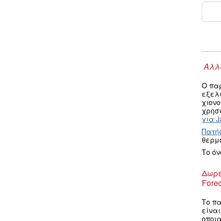
Αλλα
Ο πα
εξελ
χιον
χρησι
για J
Πατή
θερμ
Το ό
Δωρε
Forec
Το πα
είνα
οποια