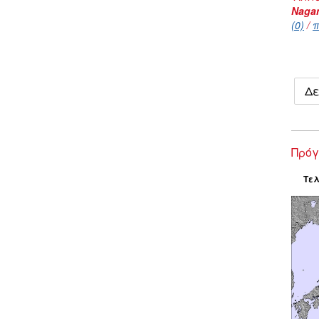
Naga
(0)
/
π
Δε
Πρόγ
Τελ