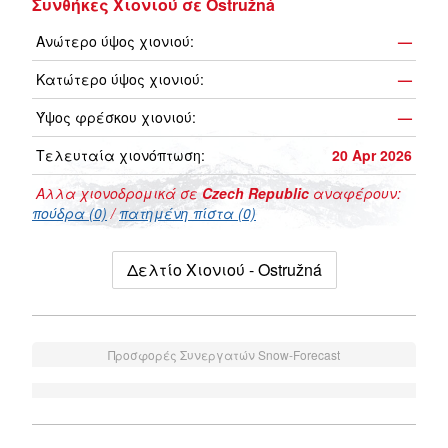
Συνθήκες Χιονιού σε Ostružná
Ανώτερο ύψος χιονιού:
—
Κατώτερο ύψος χιονιού:
—
Ύψος φρέσκου χιονιού:
—
Τελευταία χιονόπτωση:
20 Apr 2026
Αλλα χιονοδρομικά σε
Czech Republic
αναφέρουν:
πούδρα (0)
/
πατημένη πίστα (0)
Δελτίο Χιονιού - Ostružná
Προσφορές Συνεργατών Snow-Forecast