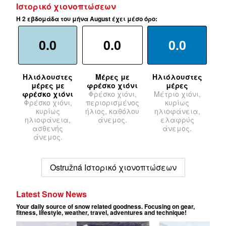
Ιστορικό χιονοπτώσεων
Η 2 εβδομάδα του μήνα August έχει μέσο όρο:
0.0
0.0
0.0
Ηλιόλουστες
Μέρες με
Ηλιόλουστες
μέρες με
φρέσκο χιόνι
μέρες
φρέσκο χιόνι
Φρέσκο χιόνι,
Μέτριο χιόνι,
Φρέσκο χιόνι,
περιορισμένος
κυρίως
κυρίως
ήλιος, καθόλου
ηλιοφάνεια,
ηλιοφάνεια,
άνεμος.
ελαφρύς
ασθενής
άνεμος.
άνεμος.
Ostružná Ιστορικό χιονοπτώσεων