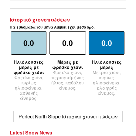
Ιστορικό χιονοπτώσεων
Η 2 εβδομάδα του μήνα August έχει μέσο όρο:
0.0
0.0
0.0
Ηλιόλουστες
Μέρες με
Ηλιόλουστες
μέρες με
φρέσκο χιόνι
μέρες
φρέσκο χιόνι
Φρέσκο χιόνι,
Μέτριο χιόνι,
Φρέσκο χιόνι,
περιορισμένος
κυρίως
κυρίως
ήλιος, καθόλου
ηλιοφάνεια,
ηλιοφάνεια,
άνεμος.
ελαφρύς
ασθενής
άνεμος.
άνεμος.
Perfect North Slope Ιστορικό χιονοπτώσεων