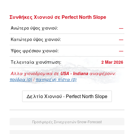
Συνθήκες Χιονιού σε Perfect North Slope
Ανώτερο ύψος χιονιού:
—
Κατώτερο ύψος χιονιού:
—
Ύψος φρέσκου χιονιού:
—
Τελευταία χιονόπτωση:
2 Mar 2026
Αλλα χιονοδρομικά σε
USA - Indiana
αναφέρουν:
πούδρα (0)
/
πατημένη πίστα (0)
Δελτίο Χιονιού - Perfect North Slope
Προσφορές Συνεργατών Snow-Forecast