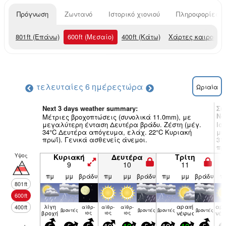
Πρόγνωση
Ζωντανό
Ιστορικό χιονιού
Πληροφορίες χ
801
ft
(Επάνω)
600
ft
(Μεσαίο)
400
ft
(Κάτω)
Χάρτες καιρού
τελευταίες 6 ημέρες
τώρα
Ωριαία
Next 3 days weather summary:
Συ
No
Μέτριες βροχοπτώσεις (συνολικά 11.0mm), με
μεγαλύτερη ένταση Δευτέρα βράδυ. Ζέστη (μέγ.
Ισ
34°C Δευτέρα απόγευμα, ελάχ. 22°C Κυριακή
με
πρωΐ). Γενικά ασθενείς άνεμοι.
31
πρ
Υψος
Κυριακή
Δευτέρα
Τρίτη
9
10
11
πμ
μμ
βράδυ
πμ
μμ
βράδυ
πμ
μμ
βράδυ
π
801
ft
600
ft
λίγη
αραιή
αρα
400
ft
αίθρ­
αίθρ­
αίθρ­
βρον­τές
βρον­τές
βρον­τές
βρον­τές
βροχή
ιος
ιος
ιος
νέφωση
νέ