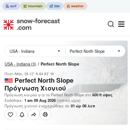
USA - Indiana
(3)
Perfect North Slope
Πλάτ./Μήκ.:
39.12° N
84.93° W
Perfect North Slope
Πρόγνωση Χιονιού
Πρόγνωση καιρού για το Perfect North Slope στο
600
ft
ύψος
Εκδόθηκε:
1 am 09 Aug 2026
(τοπική ώρα)
Πρόγνωση χιονιού ενημερώθηκε σε
01
ώρ
06
λεπ