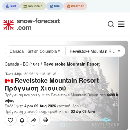
Canada - BC
(104)
Revelstoke Mountain Resort
Πλάτ./Μήκ.:
50.96° N
118.16° W
Revelstoke Mountain Resort
Πρόγνωση Χιονιού
Πρόγνωση καιρού για το Revelstoke Mountain Resort στο
4488
ft
ύψος
Εκδόθηκε:
4 pm 09 Aug 2026
(τοπική ώρα)
Πρόγνωση χιονιού ενημερώθηκε σε
03
ώρ
03
λεπ