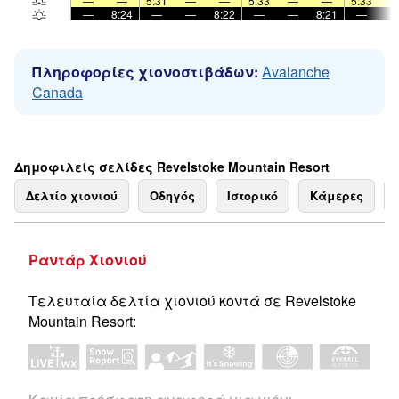
—
—
5:31
—
—
5:33
—
—
5:33
—
8:24
—
—
8:22
—
—
8:21
—
Πληροφορίες χιονοστιβάδων:
Avalanche
Canada
Δημοφιλείς σελίδες Revelstoke Mountain Resort
Δελτίο χιονιού
Οδηγός
Ιστορικό
Κάμερες
Ραντάρ Χιονιού
Τελευταία δελτία χιονιού κοντά σε Revelstoke
Mountain Resort: