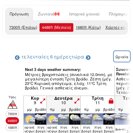
Πρόγνωση
Ζωντανό
Ιστορικό χιονιού
Πληροφορίες
7300
ft
(Επάνω)
4488
ft
(Μεσαίο)
1680
ft
(Κάτω)
Χάρτες καιρο
τελευταίες 6 ημέρες
τώρα
Ωριαία
Next 3 days weather summary:
Συνοπτι
Revelsto
Μέτριες βροχοπτώσεις (συνολικά 12.0mm), με
μεγαλύτερη ένταση Τρίτη βράδυ. Ζέστη (μέγ.
Ασθενείς
23°C Κυριακή απόγευμα, ελάχ. 11°C Τρίτη
περισσό
βράδυ). Γενικά ασθενείς άνεμοι.
(μέγ. 2
Τετάρτη 
Υψος
Κυρ
Δευτέρα
Τρίτη
Τετ
9
10
11
1
μμ
βράδυ
πμ
μμ
βράδυ
πμ
μμ
βράδυ
πμ
μ
7300
ft
4488
ft
αραιή
λίγη
αραιή
λίγη
λίγη
λίγη
λίγη
λίγη
λί
1680
ft
βρον­τές
νέφωση
βροχή
νέφωση
βροχή
βροχή
βροχή
βροχή
βροχή
βρο