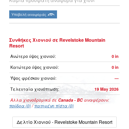
Καμία πρόσφατη αναφορά για χιόνι
Υποβολή αναφοράς
Συνθήκες Χιονιού σε Revelstoke Mountain
Resort
Ανώτερο ύψος χιονιού:
0
in
Κατώτερο ύψος χιονιού:
0
in
Ύψος φρέσκου χιονιού:
—
Τελευταία χιονόπτωση:
19 May 2026
Αλλα χιονοδρομικά σε
Canada - BC
αναφέρουν:
πούδρα (0)
/
πατημένη πίστα (0)
Δελτίο Χιονιού - Revelstoke Mountain Resort