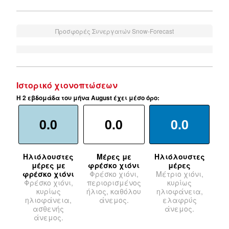
Προσφορές Συνεργατών Snow-Forecast
Ιστορικό χιονοπτώσεων
Η 2 εβδομάδα του μήνα August έχει μέσο όρο:
0.0
0.0
0.0
Ηλιόλουστες
Μέρες με
Ηλιόλουστες
μέρες με
φρέσκο χιόνι
μέρες
φρέσκο χιόνι
Φρέσκο χιόνι,
Μέτριο χιόνι,
Φρέσκο χιόνι,
περιορισμένος
κυρίως
κυρίως
ήλιος, καθόλου
ηλιοφάνεια,
ηλιοφάνεια,
άνεμος.
ελαφρύς
ασθενής
άνεμος.
άνεμος.