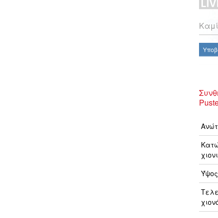
Καμί
Υποβ
Συνθ
Pust
Ανώτ
Κατώ
χιονι
Ύψος
Τελ
χιον