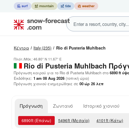
Κέντρα
Italy
(235)
Rio di Pusteria Muhlbach
Πλάτ./Μήκ.:
46.80° N
11.67° E
Rio di Pusteria Muhlbach
Πρόγ
Πρόγνωση καιρού για το Rio di Pusteria Muhlbach στο
6890
ft
ύψ
Εκδόθηκε:
1 am 08 Aug 2026
(τοπική ώρα)
Πρόγνωση χιονιού ενημερώθηκε σε
00
ώρ
26
λεπ
Πρόγνωση
Ζωντανό
Ιστορικό χιονιού
6890
ft
(Επάνω)
5496
ft
(Μεσαίο)
4101
ft
(Κάτω)