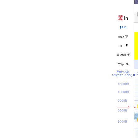
in
in
max
°
F
min
°
F
chill
°
F
Υγρ.
%
Επίπεδο
1
παγοποίησης
ft
15000ft
12000ft
9000ft
6000ft
3000ft