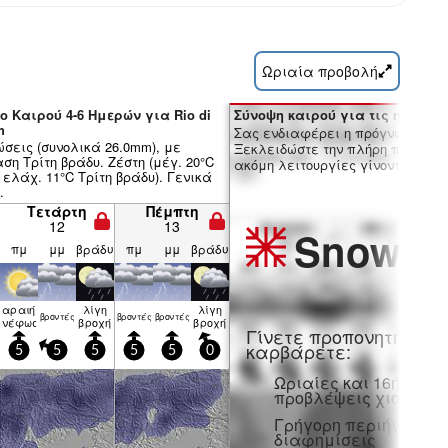
Ωριαία προβολή
ο Καιρού 4-6 Ημερών για Rio di
Σύνοψη καιρού για τις ημέρες 7
h
Σας ενδιαφέρει η πρόγνωση 16 
ώσεις (συνολικά 26.0mm), με
Ξεκλειδώστε την πλήρη πρόγνωσ
η Τρίτη βράδυ. Ζέστη (μέγ. 20°C
ακόμη λειτουργίες γίνοντας μέλο
ελάχ. 11°C Τρίτη βράδυ). Γενικά
.
Τετάρτη
Πέμπτη
12
13
Snow
Pr
πμ
μμ
βράδυ
πμ
μμ
βράδυ
αραιή
λίγη
λίγη
βρον­τές
βρον­τές
βρον­τές
νέφωση
βροχή
βροχή
Γίνετε προπονητή και
καρβάρετε:
5
5
5
5
5
0
Ωριαίες και 16ήμερε
προβλέψεις χιονιού
Γρήγορη περιήγηση χ
διαφημίσεις