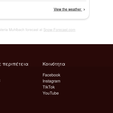
usteria Muhlbach forecast at
Snow-Forecast.com
ε περιπέτεια
Κοινότητα
Facebook
Instagram
TikTok
YouTube