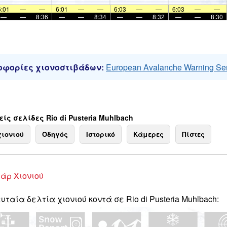
6:01
—
—
6:01
—
—
6:03
—
—
6:03
—
—
—
—
8:36
—
—
8:34
—
—
8:32
—
—
8:30
φορίες χιονοστιβάδων:
European Avalanche Warning Se
ίς σελίδες Rio di Pusteria Muhlbach
χιονιού
Οδηγός
Ιστορικό
Κάμερες
Πίστες
άρ Χιονιού
υταία δελτία χιονιού κοντά σε Rio di Pusteria Muhlbach: