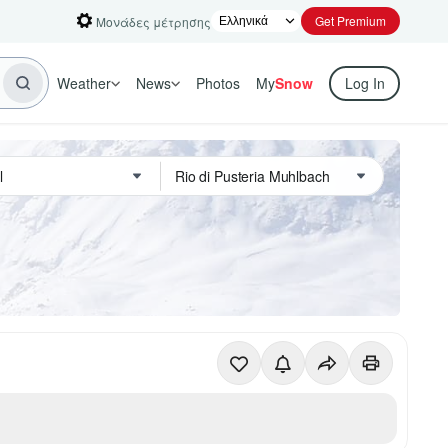
Get Premium
Μονάδες μέτρησης
Weather
News
Photos
My
Snow
Log In