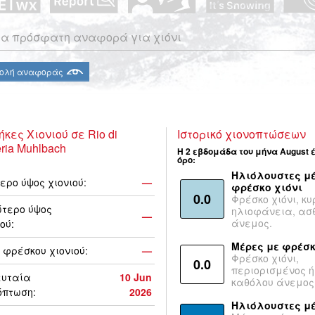
α πρόσφατη αναφορά για χιόνι
ολή αναφοράς
ήκες Χιονιού σε Rio di
Ιστορικό χιονοπτώσεων
eria Muhlbach
Η 2 εβδομάδα του μήνα August 
όρο:
Ηλιόλουστες μέ
ερο ύψος χιονιού:
—
φρέσκο χιόνι
0.0
Φρέσκο χιόνι, κυ
τερο ύψος
ηλιοφάνεια, ασ
—
άνεμος.
ού:
Μέρες με φρέσκ
 φρέσκου χιονιού:
—
Φρέσκο χιόνι,
0.0
περιορισμένος ή
ευταία
10 Jun
καθόλου άνεμος
όπτωση:
2026
Ηλιόλουστες μ