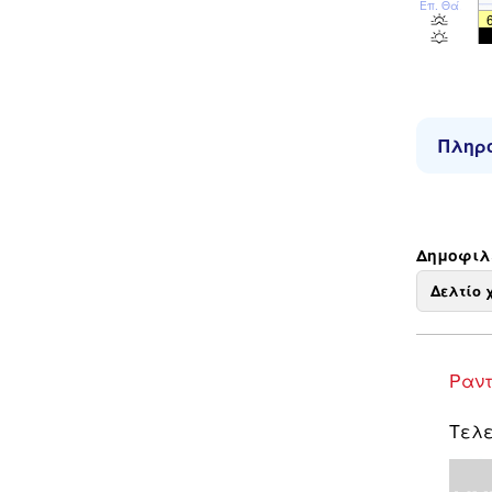
Επ. Θάλ
Πληρο
Δημοφιλε
Δελτίο 
Ραντ
Τελε