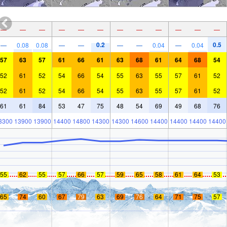
—
—
—
—
—
—
—
—
—
—
—
—
0.2
0.5
—
0.08
0.08
—
—
—
—
0.04
—
0.04
57
63
57
61
66
61
63
68
61
64
68
54
52
61
52
54
66
54
55
63
55
57
61
52
52
61
52
54
66
54
55
63
55
57
61
52
61
61
84
53
47
75
48
54
69
49
68
76
3300
13900
13900
14400
14800
14300
14300
14600
14400
14400
14400
14400
55
62
55
57
66
57
59
65
58
61
64
53
65
74
60
67
79
63
69
76
64
71
75
57