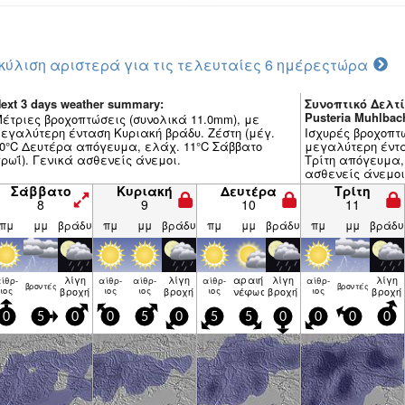
κύλιση αριστερά για τις τελευταίες 6 ημέρες
τώρα
ext 3 days weather summary:
Συνοπτικό Δελτί
Pusteria Muhlbac
έτριες βροχοπτώσεις (συνολικά 11.0mm), με
εγαλύτερη ένταση Κυριακή βράδυ. Ζέστη (μέγ.
Ισχυρές βροχοπτ
0°C Δευτέρα απόγευμα, ελάχ. 11°C Σάββατο
μεγαλύτερη έντασ
ρωΐ). Γενικά ασθενείς άνεμοι.
Τρίτη απόγευμα, 
ασθενείς άνεμοι
Σάββατο
Κυριακή
Δευτέρα
Τρίτη
8
9
10
11
πμ
μμ
βράδυ
πμ
μμ
βράδυ
πμ
μμ
βράδυ
πμ
μμ
βράδυ
λίγη
λίγη
αραιή
λίγη
λίγη
ίθρ­
αίθρ­
αίθρ­
αίθρ­
αίθρ­
βρον­τές
βρον­τές
ιος
βροχή
ιος
ιος
βροχή
ιος
νέφωση
βροχή
ιος
βροχή
0
5
0
0
5
0
5
5
0
0
0
0