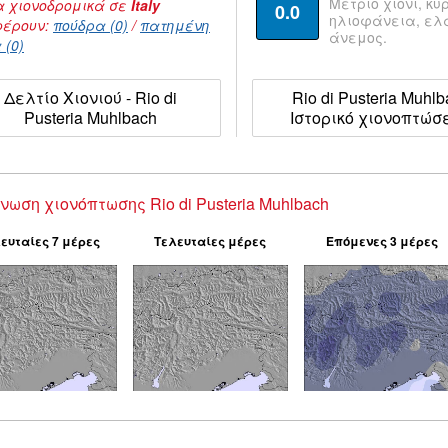
Μέτριο χιόνι, κυ
 χιονοδρομικά σε
Italy
0.0
ηλιοφάνεια, ε
έρουν:
πούδρα (0)
/
πατημένη
άνεμος.
 (0)
Δελτίο Χιονιού - Rio di
Rio di Pusteria Muhl
Pusteria Muhlbach
Ιστορικό χιονοπτώσ
νωση χιονόπτωσης Rio di Pusteria Muhlbach
ευταίες 7 μέρες
Τελευταίες μέρες
Επόμενες 3 μέρες