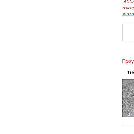
Αλλα
αναφ
πίστα
Πρόγ
Τελ