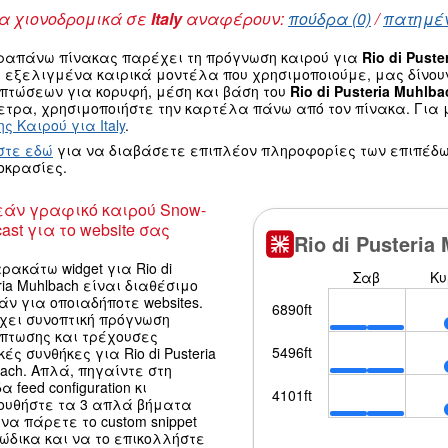
 χιονοδρομικά σε
Italy
αναφέρουν:
πούδρα (0)
/
πατημέν
ραπάνω πίνακας παρέχει τη πρόγνωση καιρού για
Rio di Puste
α εξελιγμένα καιρικά μοντέλα που χρησιμοποιούμε, μας δίνο
οπτώσεων για κορυφή, μέση και βάση του
Rio di Pusteria Muhlba
τρα, χρησιμοποιήστε την καρτέλα πάνω από τον πίνακα. Για μ
ς Καιρού για Italy
.
στε εδώ
για να διαβάσετε επιπλέον πληροφορίες των επιπέδω
οκρασίες.
άν γραφικό καιρού Snow-
ast για το website σας
ρακάτω widget για Rio di
ria Muhlbach είναι διαθέσιμο
ν για οποιαδήποτε websites.
χει συνοπτική πρόγνωση
όπτωσης και τρέχουσες
κές συνθήκες για Rio di Pusteria
ach. Απλά, πηγαίντε στη
α feed configuration κι
ουθήστε τα 3 απλά βήματα
να πάρετε το custom snippet
κώδικα και να το επικολλήστε