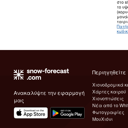
στο s
το υ
(κορυ
μονά
ταιρι
Πατή
κώδι
Περιηγηθείτε
Χιονοδρομικά κ
Χάρτες καιρού
Ανακαλύψτε την εφαρμογή
Χιονοπτώσεις
μας
Νέα από το Whi
Φωτογραφίες
ΜουΧιόνι