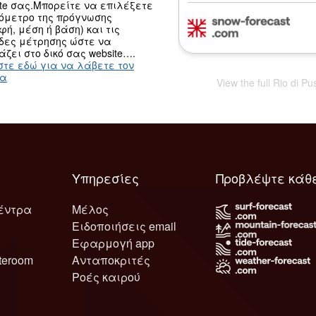
ite σας.Μπορείτε να επιλέξετε
ψόμετρο της πρόγνωσης
φή, μέση ή βάση) και τις
δες μέτρησης ώστε να
άζει στο δικό σας website….
στε εδώ για να λάβετε τον
κα
View the full Rio di P
Υπηρεσίες
Προβλέψτε κάθ
έντρα
Μέλος
Ειδοποιήσεις email
Εφαρμογή app
teroom
Ανταποκριτές
Ροές καιρού