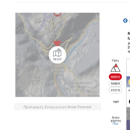
N
Μ
μ
2
π
Υψος
6890
ft
5496
ft
4101
ft
α
mph
Προσφορές Συνεργατών Snow-Forecast
Χιόνι
χάρτης
Περ.