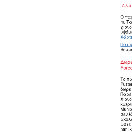
Αλλα
Ο πα
m. Τ
χιον
υψόμε
Χάρτη
Πατή
θερμ
Δωρε
Forec
Το πα
Puste
δωρεά
Παρέ
Χιον
καιρι
Muhlb
σελίδ
ακολ
ώστε 
html 