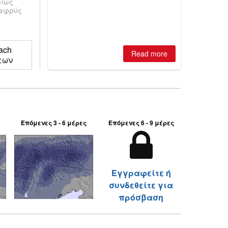
ρίως
best conditions of season so far,
λαφρύς
Australian areas open most terrain of
2026, northern hemisphere down to
two outdoor areas still open.
bach
Read more
εων
Επόμενες 3 - 6 μέρες
Επόμενες 6 - 9 μέρες
Εγγραφείτε ή
συνδεθείτε για
πρόσβαση