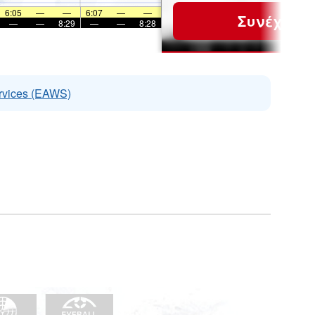
6:05
—
—
6:07
—
—
Συνέχεια
—
—
8:29
—
—
8:28
rvices (EAWS)