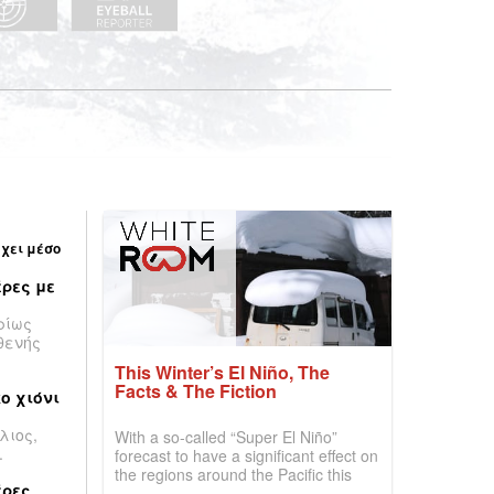
έχει μέσο
ρες με
ρίως
θενής
This Winter’s El Niño, The
Facts & The Fiction
ο χιόνι
λιος,
With a so-called “Super El Niño”
.
forecast to have a significant effect on
the regions around the Pacific this
έρες
winter, the question skiers are asking