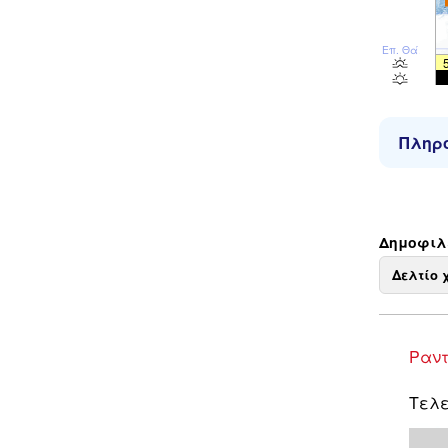
Επ. Θάλ
Πληρο
Δημοφιλε
Δελτίο 
Ραντ
Τελε