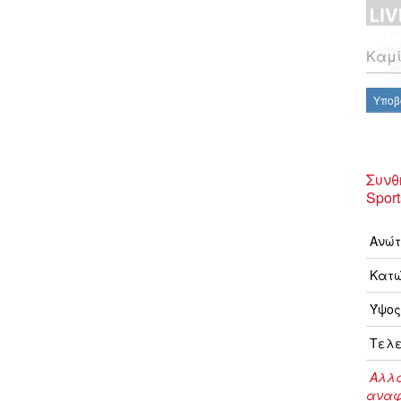
Καμί
Υποβ
Συνθ
Spor
Ανώτ
Κατώ
Ύψος
Τελε
Αλλα
αναφ