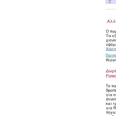
Αλλα
Ο πα
Τα ε
χιον
υψόμε
Χάρτη
Πατή
θερμ
Δωρε
Forec
Το πα
Sport
για ο
συνο
και τ
για R
πηγαί