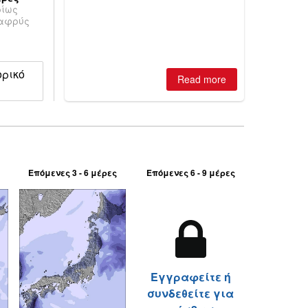
ρίως
is simple: book now or wait, and
λαφρύς
where are the best odds?
ορικό
Read more
Επόμενες 3 - 6 μέρες
Επόμενες 6 - 9 μέρες
Εγγραφείτε ή
συνδεθείτε για