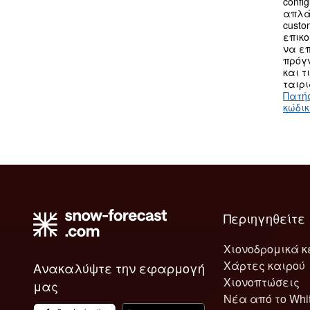
confi
απλά
custo
επικο
να επ
πρόγν
και τ
ταιρι
Πατή
κώδι
Περιηγηθείτε
Χιονοδρομικά κ
Χάρτες καιρού
Ανακαλύψτε την εφαρμογή
Χιονοπτώσεις
μας
Νέα από το Whi