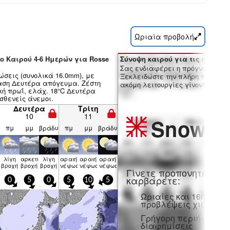
Ωριαία προβολή
ο Καιρού 4-6 Ημερών για Rosse
Σύνοψη καιρού για τις ημέρες 7
Σας ενδιαφέρει η πρόγνωση 16 
ώσεις (συνολικά 16.0mm), με
Ξεκλειδώστε την πλήρη πρόγνωσ
αση Δευτέρα απόγευμα. Ζέστη
ακόμη λειτουργίες γίνοντας μέλο
κή πρωΐ, ελάχ. 18°C Δευτέρα
σθενείς άνεμοι.
Δευτέρα
Τρίτη
10
11
Snow
Pr
πμ
μμ
βράδυ
πμ
μμ
βράδυ
λίγη
αρκετή
λίγη
αραιή
αραιή
αραιή
βροχή
βροχή
βροχή
νέφωση
νέφωση
νέφωση
Γίνετε προπονητή και
καρβάρετε:
0
5
0
5
10
5
Ωριαίες και 16ήμερε
προβλέψεις χιονιού
Γρήγορη περιήγηση χ
διαφημίσεις