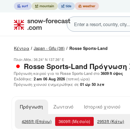
Κέντρα
Japan - Gifu
(38)
Rosse Sports-Land
Πλάτ./Μήκ.:
36.24° N
137.36° E
Rosse Sports-Land
Πρόγνωση 
Πρόγνωση καιρού για το Rosse Sports-Land στο
3609
ft
ύψος
Εκδόθηκε:
2 am 06 Aug 2026
(τοπική ώρα)
Πρόγνωση χιονιού ενημερώθηκε σε
01
ώρ
50
λεπ
Πρόγνωση
Ζωντανό
Ιστορικό χιονιού
4265
ft
(Επάνω)
3609
ft
(Μεσαίο)
2953
ft
(Κάτω)