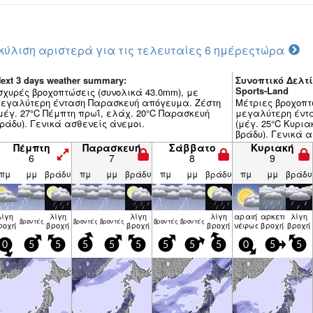
κύλιση αριστερά για τις τελευταίες 6 ημέρες
τώρα
ext 3 days weather summary:
Συνοπτικό Δελτί
Sports-Land
σχυρές βροχοπτώσεις (συνολικά 43.0mm), με
εγαλύτερη ένταση Παρασκευή απόγευμα. Ζέστη
Μέτριες βροχοπτ
μέγ. 27°C Πέμπτη πρωΐ, ελάχ. 20°C Παρασκευή
μεγαλύτερη έντ
ράδυ). Γενικά ασθενείς άνεμοι.
(μέγ. 25°C Κυρια
βράδυ). Γενικά α
Πέμπτη
Παρασκευή
Σάββατο
Κυριακή
6
7
8
9
πμ
μμ
βράδυ
πμ
μμ
βράδυ
πμ
μμ
βράδυ
πμ
μμ
βράδυ
λίγη
λίγη
λίγη
λίγη
αραιή
αρκετή
λίγη
βρον­τές
βρον­τές
βρον­τές
βρον­τές
βρον­τές
ροχή
βροχή
βροχή
βροχή
νέφωση
βροχή
βροχή
0
5
5
5
5
5
5
5
5
0
5
5