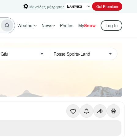
Get Premium
Μονάδες μέτρησης
Weather
News
Photos
My
Snow
Log In