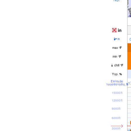
in
in
max
°
F
min
°
F
chill
°
F
Υγρ.
%
Επίπεδο
1
παγοποίησης
ft
15000ft
12000ft
9000ft
6000ft
3000ft