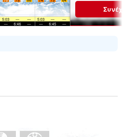
Συνέχεια
5:03
—
—
5:03
—
—
—
6:46
—
—
6:45
—