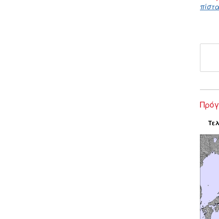
πίστα
Πρόγ
Τελ