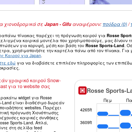
 χιονοδρομικά σε
Japan - Gifu
αναφέρουν:
πούδρα (0)
/
ραπάνω πίνακας παρέχει τη πρόγνωση καιρού για
Rosse Sport
ξελιγμένα καιρικά μοντέλα που χρησιμοποιούμε, μας δίνουν 
οπτώσεων για κορυφή, μέση και βάση του
Rosse Sports-Land
. Ο
τρα, χρησιμοποιήστε την καρτέλα πάνω από τον πίνακα. Για μ
ς Καιρού για Japan
.
στε εδώ
για να διαβάσετε επιπλέον πληροφορίες των επιπέδω
οκρασίες.
άν γραφικό καιρού Snow-
ast για το website σας
ρακάτω widget για Rosse
s-Land είναι διαθέσιμο δωρεάν
ποιαδήποτε websites. Παρέχει
πτική πρόγνωση Χιονόπτωσης
ρέχουσες καιρικές συνθήκες
osse Sports-Land. Απλά,
ντε στη σελίδα feed