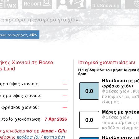
α πρόσφατη αναφορά για χιόνι
ολή αναφοράς
ήκες Χιονιού σε Rosse
Ιστορικό χιονοπτώσεων
ts-Land
Η 1 εβδομάδα του μήνα August 
όρο:
Ηλιόλουστες μέ
ερο ύψος χιονιού:
—
φρέσκο χιόνι
0.0
Φρέσκο χιόνι, κυ
τερο ύψος χιονιού:
—
ηλιοφάνεια, ασ
άνεμος.
 φρέσκου χιονιού:
—
Μέρες με φρέσκ
Φρέσκο χιόνι,
υταία χιονόπτωση:
7 Apr 2026
0.0
περιορισμένος ή
καθόλου άνεμος
 χιονοδρομικά σε
Japan - Gifu
έρουν:
πούδρα (0)
/
πατημένη
Ηλιόλουστες μ