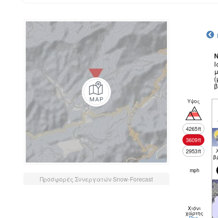
N
Ι
μ
(
β
Υψος
4265
ft
3609
ft
2953
ft
β
mph
Προσφορές Συνεργατών Snow-Forecast
Χιόνι
χάρτης
Περ.