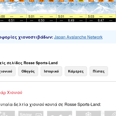
5:00
—
—
5:01
—
—
5:01
—
—
5:03
—
—
—
6:51
—
—
6:50
—
—
6:49
—
—
6:47
—
φορίες χιονοστιβάδων:
Japan Avalanche Network
ίς σελίδες Rosse Sports-Land
χιονιού
Οδηγός
Ιστορικό
Κάμερες
Πίστες
άρ Χιονιού
υταία δελτία χιονιού κοντά σε Rosse Sports-Land: