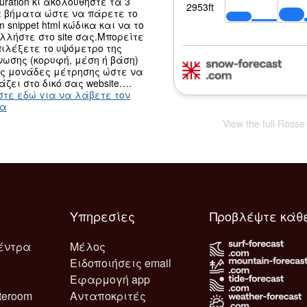
guration κι ακολουθήστε τα 3
 βήματα ώστε να πάρετε το
m snippet html κώδικα και να το
λλήστε στο site σας.Μπορείτε
ιλέξετε το υψόμετρο της
ωσης (κορυφή, μέση ή βάση)
ις μονάδες μέτρησης ώστε να
άζει στο δικό σας website….
στε εδώ για να λάβετε τον
κα
View the full Rosse
Υπηρεσίες
Προβλέψτε κάθ
έντρα
Μέλος
Ειδοποιήσεις email
Εφαρμογή app
teroom
Ανταποκριτές