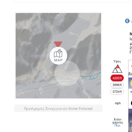
N
Ι
μ
2
Γ
Υψος
β
4265
ft
3996
ft
3724
ft
α
mph
Προσφορές Συνεργατών Snow-Forecast
Χιόνι
χάρτης
Περ.