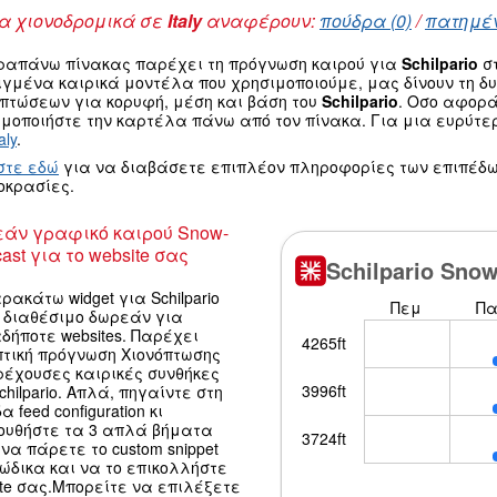
 χιονοδρομικά σε
Italy
αναφέρουν:
πούδρα (0)
/
πατημέν
ραπάνω πίνακας παρέχει τη πρόγνωση καιρού για
Schilpario
στ
ιγμένα καιρικά μοντέλα που χρησιμοποιούμε, μας δίνουν τη 
οπτώσεων για κορυφή, μέση και βάση του
Schilpario
. Οσο αφορά
μοποιήστε την καρτέλα πάνω από τον πίνακα. Για μια ευρύτε
aly
.
στε εδώ
για να διαβάσετε επιπλέον πληροφορίες των επιπέδω
οκρασίες.
άν γραφικό καιρού Snow-
ast για το website σας
ρακάτω widget για Schilpario
ι διαθέσιμο δωρεάν για
δήποτε websites. Παρέχει
πτική πρόγνωση Χιονόπτωσης
ρέχουσες καιρικές συνθήκες
chilpario. Απλά, πηγαίντε στη
α feed configuration κι
ουθήστε τα 3 απλά βήματα
να πάρετε το custom snippet
κώδικα και να το επικολλήστε
ite σας.Μπορείτε να επιλέξετε