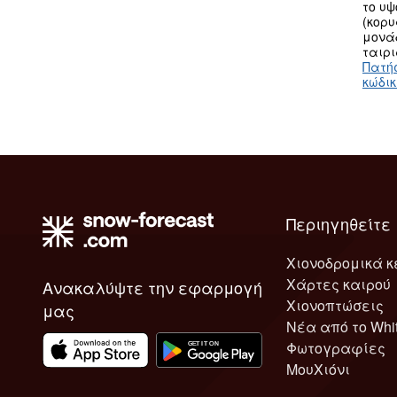
το υ
(κορυ
μονά
ταιρι
Πατή
κώδι
Περιηγηθείτε
Χιονοδρομικά κ
Χάρτες καιρού
Ανακαλύψτε την εφαρμογή
Χιονοπτώσεις
μας
Νέα από το Whi
Φωτογραφίες
ΜουΧιόνι