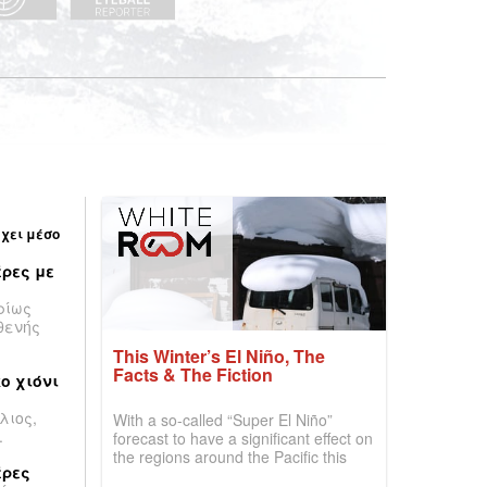
έχει μέσο
ρες με
ρίως
θενής
This Winter’s El Niño, The
Facts & The Fiction
ο χιόνι
λιος,
With a so-called “Super El Niño”
.
forecast to have a significant effect on
the regions around the Pacific this
έρες
winter, the question skiers are asking