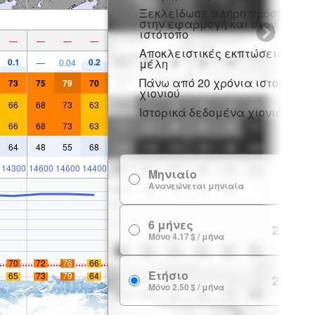
Ξεκλείδωσε πλήρη πρόσβαση
στην εφαρμογή και στον
ιστότοπο
—
—
—
—
Αποκλειστικές εκπτώσεις για
0.1
0.2
μέλη
—
0.04
Πάνω από 20 χρόνια ιστορικό
73
75
79
70
χιονιού
66
68
73
63
Ιστορικά δεδομένα χιονιού
66
68
73
63
64
48
55
68
14300
14600
14600
14400
Μηνιαίο
7.99 $
Ανανεώνεται μηνιαία
6 μήνες
24.99 $
Μόνο 4.17 $ / μήνα
70
72
76
66
Ετήσιο
65
73
79
64
29.99 $
Μόνο 2.50 $ / μήνα