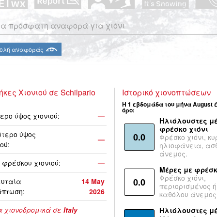
α πρόσφατη αναφορά για χιόνι
ολή αναφοράς
ήκες Χιονιού σε Schilpario
Ιστορικό χιονοπτώσεων
Η 1 εβδομάδα του μήνα August 
όρο:
ερο ύψος χιονιού:
—
Ηλιόλουστες μέ
φρέσκο χιόνι
τερο ύψος
0.0
Φρέσκο χιόνι, κυ
—
ού:
ηλιοφάνεια, ασ
άνεμος.
 φρέσκου χιονιού:
—
Μέρες με φρέσκ
Φρέσκο χιόνι,
0.0
ευταία
14 May
περιορισμένος ή
όπτωση:
2026
καθόλου άνεμος
 χιονοδρομικά σε
Italy
Ηλιόλουστες μ