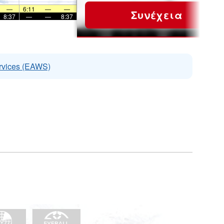
—
6:11
—
—
Συνέχεια
8:37
—
—
8:37
rvices (EAWS)