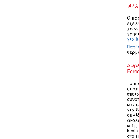
Αλλα
Ο πα
εξελ
χιον
χρησι
για It
Πατή
θερμ
Δωρε
Forec
Το πα
είνα
οποια
συνο
και τ
για S
σελίδ
ακολ
ώστε 
html 
στο s