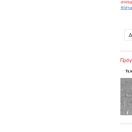
αναφ
πίστα
Δ
Πρόγ
Τελ