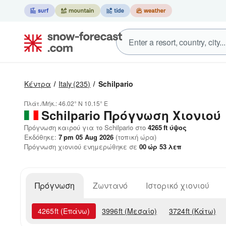
Κέντρα
Italy
(235)
Schilpario
Πλάτ./Μήκ.:
46.02° N
10.15° E
Schilpario
Πρόγνωση Χιονιού
Πρόγνωση καιρού για το Schilpario στο
4265
ft
ύψος
Εκδόθηκε:
7 pm 05 Aug 2026
(τοπική ώρα)
Πρόγνωση χιονιού ενημερώθηκε σε
00
ώρ
53
λεπ
Πρόγνωση
Ζωντανό
Ιστορικό χιονιού
4265
ft
(Επάνω)
3996
ft
(Μεσαίο)
3724
ft
(Κάτω)