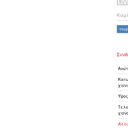
Καμί
Υποβ
Συνθ
Ανώτ
Κατώ
χιονι
Ύψος
Τελ
χιον
Αλλα