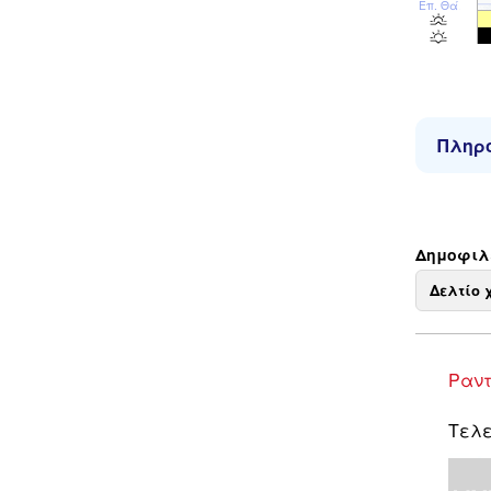
Επ. Θάλ
Πληρο
Δημοφιλε
Δελτίο 
Ραντ
Τελε