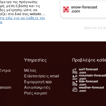
ψόμετρο της πρόγνωσης
φή, μέση ή βάση) και τις
δες μέτρησης ώστε να
άζει στο δικό σας website….
στε εδώ για να λάβετε τον
κα
View the full S
Υπηρεσίες
Προβλέψτε κάθ
έντρα
Μέλος
Ειδοποιήσεις email
Εφαρμογή app
teroom
Ανταποκριτές
Ροές καιρού