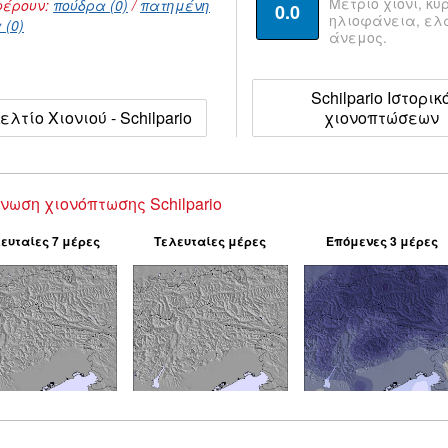
Μέτριο χιόνι, κυ
έρουν:
πούδρα (0)
/
πατημένη
0.0
ηλιοφάνεια, ε
 (0)
άνεμος.
Schilpario Ιστορικ
ελτίο Χιονιού - Schilpario
χιονοπτώσεων
νωση χιονόπτωσης Schilpario
ευταίες 7 μέρες
Τελευταίες μέρες
Επόμενες 3 μέρες