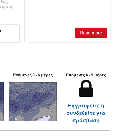
ρίως
is simple: book now or wait, and
λαφρύς
where are the best odds?
ό
Read more
Επόμενες 3 - 6 μέρες
Επόμενες 6 - 9 μέρες
Εγγραφείτε ή
συνδεθείτε για
πρόσβαση