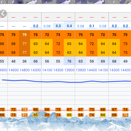
—
—
—
—
—
—
—
—
—
—
—
—
0.2
0.3
0.4
0.1
0.2
0.2
—
—
—
0.08
0.08
0.08
75
75
79
75
72
73
72
70
73
72
70
75
68
68
77
63
64
72
63
64
72
64
64
73
68
68
77
63
64
72
63
64
72
64
64
73
55
48
36
66
56
55
76
63
59
69
68
49
4900
14600
14800
14300
14100
14300
13900
13900
14400
14100
14300
14400
72
72
78
69
68
73
67
67
73
68
67
74
68
73
81
65
69
74
65
68
74
64
68
76