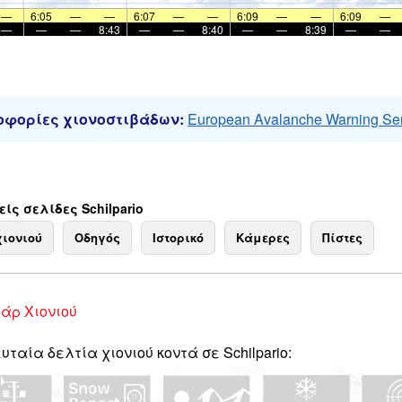
—
6:05
—
—
6:07
—
—
6:09
—
—
6:09
—
—
—
—
8:43
—
—
8:40
—
—
8:39
—
—
φορίες χιονοστιβάδων:
European Avalanche Warning Se
ίς σελίδες Schilpario
χιονιού
Οδηγός
Ιστορικό
Κάμερες
Πίστες
άρ Χιονιού
υταία δελτία χιονιού κοντά σε Schilpario: