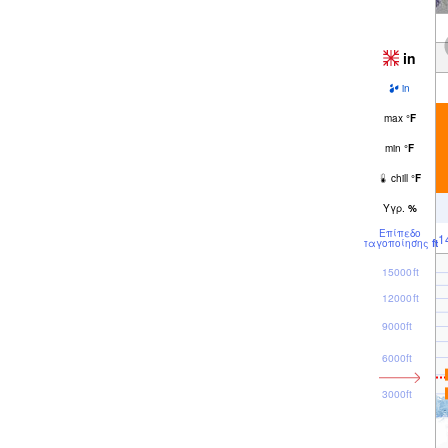
in
in
max
°
F
min
°
F
chill
°
F
Υγρ.
%
Επίπεδο
1
παγοποίησης
ft
15000ft
12000ft
9000ft
6000ft
3000ft