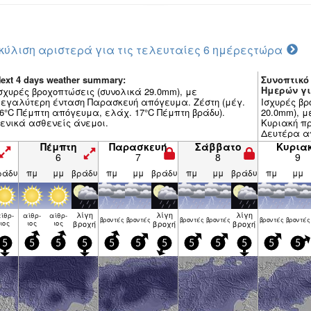
κύλιση αριστερά για τις τελευταίες 6 ημέρες
τώρα
ext 4 days weather summary:
Συνοπτικό
Ημερών για
σχυρές βροχοπτώσεις (συνολικά 29.0mm), με
εγαλύτερη ένταση Παρασκευή απόγευμα. Ζέστη (μέγ.
Ισχυρές βρ
6°C Πέμπτη απόγευμα, ελάχ. 17°C Πέμπτη βράδυ).
20.0mm), 
ενικά ασθενείς άνεμοι.
Κυριακή πρ
Δευτέρα α
Δευτέρα βρ
Πέμπτη
Παρασκευή
Σάββατο
Κυρια
άνεμοι.
6
7
8
9
ράδυ
πμ
μμ
βράδυ
πμ
μμ
βράδυ
πμ
μμ
βράδυ
πμ
μμ
λίγη
λίγη
λίγη
ίθρ­
αίθρ­
αίθρ­
βρον­τές
βρον­τές
βρον­τές
βρον­τές
βρον­τές
βρον­τές
ιος
ιος
ιος
βροχή
βροχή
βροχή
5
5
5
5
5
5
5
5
5
5
5
5