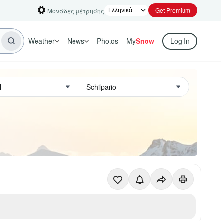
Get Premium
Μονάδες μέτρησης
Weather
News
Photos
My
Snow
Log In