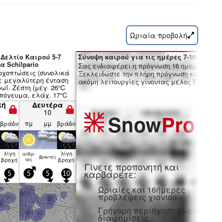
Ωριαία προβολή
 Δελτίο Καιρού 5-7
Σύνοψη καιρού για τις ημέρες 7-16:
 Schilpario
Σας ενδιαφέρει η πρόγνωση 16 ημερών;
οχοπτώσεις (συνολικά
Ξεκλειδώστε την πλήρη πρόγνωση και πολλ
με μεγαλύτερη ένταση
ακόμη λειτουργίες γίνοντας μέλος Pro.
ωΐ. Ζέστη (μέγ. 26°C
πόγευμα, ελάχ. 17°C
άδυ). Γενικά ασθενείς
κή
Δευτέρα
10
Snow
Pro
βράδυ
πμ
μμ
βράδυ
λίγη
λίγη
αίθρ­
βρον­τές
βροχή
ιος
βροχή
Γίνετε προπονητή και
καρβάρετε:
5
5
5
10
Ωριαίες και 16ήμερες
προβλέψεις χιονιού
Γρήγορη περιήγηση χωρίς
διαφημίσεις