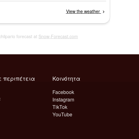
chilpario forecast at
Snow-Forecast.com
ε περιπέτεια
Κοινότητα
Facebook
Instagram
TikTok
YouTube